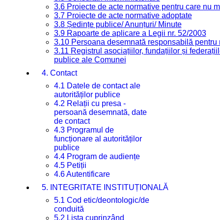
3.6 Proiecte de acte normative pentru care nu ma
3.7 Proiecte de acte normative adoptate
3.8 Ședințe publice/ Anunțuri/ Minute
3.9 Rapoarte de aplicare a Legii nr. 52/2003
3.10 Persoana desemnată responsabilă pentru re
3.11 Registrul asociațiilor, fundațiilor și federații
publice ale Comunei
4. Contact
4.1 Datele de contact ale
autorităților publice
4.2 Relații cu presa -
persoană desemnată, date
de contact
4.3 Programul de
funcționare al autorităților
publice
4.4 Program de audiențe
4.5 Petiții
4.6 Autentificare
5. INTEGRITATE INSTITUȚIONALĂ
5.1 Cod etic/deontologic/de
conduită
5.2 Lista cuprinzând