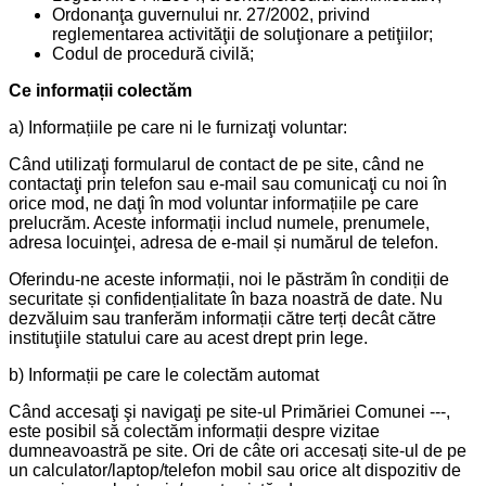
Ordonanţa guvernului nr. 27/2002, privind
reglementarea activităţii de soluţionare a petiţiilor;
Codul de procedură civilă;
Ce informații colectăm
a) Informațiile pe care ni le furnizaţi voluntar:
Când utilizaţi formularul de contact de pe site, când ne
contactaţi prin telefon sau e-mail sau comunicaţi cu noi în
orice mod, ne daţi în mod voluntar informațiile pe care
prelucrăm. Aceste informații includ numele, prenumele,
adresa locuinţei, adresa de e-mail și numărul de telefon.
Oferindu-ne aceste informații, noi le păstrăm în condiții de
securitate și confidențialitate în baza noastră de date. Nu
dezvăluim sau tranferăm informații către terți decât către
instituţiile statului care au acest drept prin lege.
b) Informații pe care le colectăm automat
Când accesaţi şi navigaţi pe site-ul Primăriei Comunei ---,
este posibil să colectăm informații despre vizitae
dumneavoastră pe site. Ori de câte ori accesați site-ul de pe
un calculator/laptop/telefon mobil sau orice alt dispozitiv de