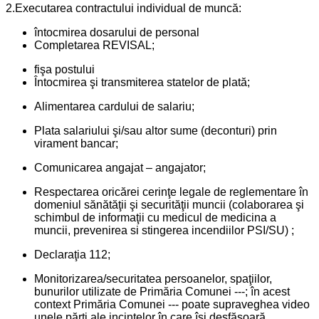
2.Executarea contractului individual de muncă:
întocmirea dosarului de personal
Completarea REVISAL;
fişa postului
Întocmirea şi transmiterea statelor de plată;
Alimentarea cardului de salariu;
Plata salariului şi/sau altor sume (deconturi) prin
virament bancar;
Comunicarea angajat – angajator;
Respectarea oricărei cerinţe legale de reglementare în
domeniul sănătăţii şi securităţii muncii (colaborarea şi
schimbul de informaţii cu medicul de medicina a
muncii, prevenirea si stingerea incendiilor PSI/SU) ;
Declaraţia 112;
Monitorizarea/securitatea persoanelor, spaţiilor,
bunurilor utilizate de Primăria Comunei ---; în acest
context Primăria Comunei --- poate supraveghea video
unele părţi ale incintelor în care îşi desfăşoară