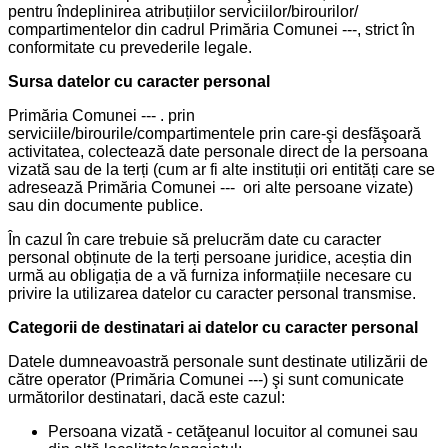
pentru îndeplinirea atribuțiilor serviciilor/birourilor/
compartimentelor din cadrul Primăria Comunei ---, strict în
conformitate cu prevederile legale.
Sursa datelor cu caracter personal
Primăria Comunei --- . prin
serviciile/birourile/compartimentele prin care-şi desfăşoară
activitatea, colectează date personale direct de la persoana
vizată sau de la terți (cum ar fi alte instituții ori entități care se
adresează Primăria Comunei --- ori alte persoane vizate)
sau din documente publice.
În cazul în care trebuie să prelucrăm date cu caracter
personal obținute de la terți persoane juridice, aceștia din
urmă au obligația de a vă furniza informațiile necesare cu
privire la utilizarea datelor cu caracter personal transmise.
Categorii de destinatari ai datelor cu caracter personal
Datele dumneavoastră personale sunt destinate utilizării de
către operator (Primăria Comunei ---) şi sunt comunicate
următorilor destinatari, dacă este cazul:
Persoana vizată - cetăţeanul locuitor al comunei sau