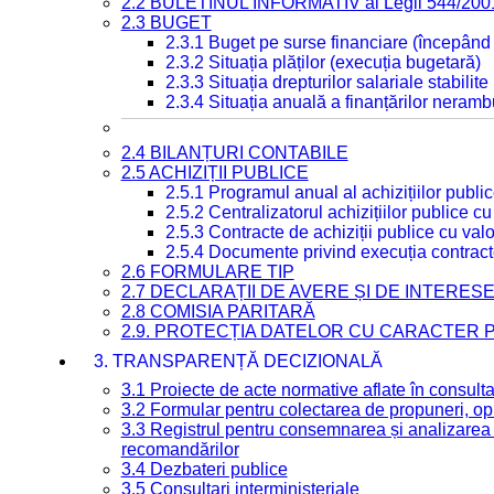
2.2 BULETINUL INFORMATIV al Legii 544/200
2.3 BUGET
2.3.1 Buget pe surse financiare (începând
2.3.2 Situația plăților (execuția bugetară)
2.3.3 Situația drepturilor salariale stabilit
2.3.4 Situația anuală a finanțărilor neramb
2.4 BILANȚURI CONTABILE
2.5 ACHIZIȚII PUBLICE
2.5.1 Programul anual al achizițiilor publi
2.5.2 Centralizatorul achizițiilor publice 
2.5.3 Contracte de achiziții publice cu va
2.5.4 Documente privind execuția contract
2.6 FORMULARE TIP
2.7 DECLARAȚII DE AVERE ȘI DE INTERES
2.8 COMISIA PARITARĂ
2.9. PROTECȚIA DATELOR CU CARACTER
3. TRANSPARENȚĂ DECIZIONALĂ
3.1 Proiecte de acte normative aflate în consult
3.2 Formular pentru colectarea de propuneri, opi
3.3 Registrul pentru consemnarea și analizarea p
recomandărilor
3.4 Dezbateri publice
3.5 Consultari interministeriale