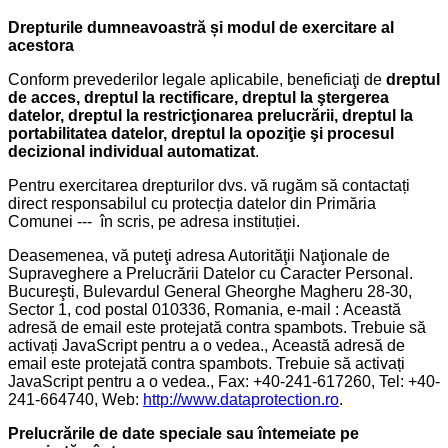
Drepturile dumneavoastră și modul de exercitare al
acestora
Conform prevederilor legale aplicabile, beneficiaţi de
dreptul
de acces, dreptul la rectificare, dreptul la ştergerea
datelor, dreptul la restricţionarea prelucrării, dreptul la
portabilitatea datelor, dreptul la opoziţie şi procesul
decizional individual automatizat
.
Pentru exercitarea drepturilor dvs. vă rugăm să contactați
direct responsabilul cu protecția datelor din Primăria
Comunei --- în scris, pe adresa instituției.
Deasemenea, vă puteţi adresa Autorităţii Naţionale de
Supraveghere a Prelucrării Datelor cu Caracter Personal.
Bucureşti, Bulevardul General Gheorghe Magheru 28-30,
Sector 1, cod postal 010336, Romania, e-mail :
Această
adresă de email este protejată contra spambots. Trebuie să
activați JavaScript pentru a o vedea.
,
Această adresă de
email este protejată contra spambots. Trebuie să activați
JavaScript pentru a o vedea.
, Fax: +40-241-617260, Tel: +40-
241-664740, Web:
http://www.dataprotection.ro
.
Prelucrările de date speciale sau întemeiate pe