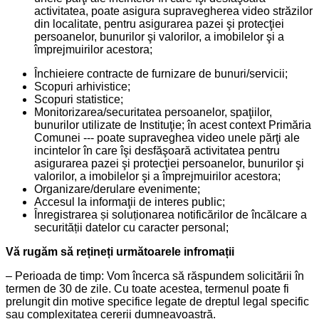
activitatea, poate asigura supravegherea video străzilor
din localitate, pentru asigurarea pazei şi protecţiei
persoanelor, bunurilor şi valorilor, a imobilelor şi a
împrejmuirilor acestora;
Închieiere contracte de furnizare de bunuri/servicii;
Scopuri arhivistice;
Scopuri statistice;
Monitorizarea/securitatea persoanelor, spaţiilor,
bunurilor utilizate de Instituţie; în acest context Primăria
Comunei --- poate supraveghea video unele părţi ale
incintelor în care îşi desfăşoară activitatea pentru
asigurarea pazei şi protecţiei persoanelor, bunurilor şi
valorilor, a imobilelor şi a împrejmuirilor acestora;
Organizare/derulare evenimente;
Accesul la informaţii de interes public;
Înregistrarea și soluționarea notificărilor de încălcare a
securității datelor cu caracter personal;
Vă rugăm să rețineți următoarele infromații
– Perioada de timp: Vom încerca să răspundem solicitării în
termen de 30 de zile. Cu toate acestea, termenul poate fi
prelungit din motive specifice legate de dreptul legal specific
sau complexitatea cererii dumneavoastră.