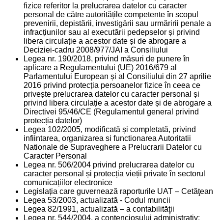
fizice referitor la prelucrarea datelor cu caracter
personal de către autoritățile competente în scopul
prevenirii, depistării, investigării sau urmăririi penale a
infracțiunilor sau al executării pedepselor și privind
libera circulație a acestor date și de abrogare a
Deciziei-cadru 2008/977/JAI a Consiliului
Legea nr. 190/2018, privind măsuri de punere în
aplicare a Regulamentului (UE) 2016/679 al
Parlamentului European și al Consiliului din 27 aprilie
2016 privind protecția persoanelor fizice în ceea ce
privește prelucrarea datelor cu caracter personal și
privind libera circulație a acestor date și de abrogare a
Directivei 95/46/CE (Regulamentul general privind
protecția datelor)
Legea 102/2005, modificată și completată, privind
infiintarea, organizarea si functionarea Autoritatii
Nationale de Supraveghere a Prelucrarii Datelor cu
Caracter Personal
Legea nr. 506/2004 privind prelucrarea datelor cu
caracter personal și protecția vieții private în sectorul
comunicațiilor electronice
Legislația care guvernează raporturile UAT – Cetăţean
Legea 53/2003, actualizată - Codul muncii
Legea 82/1991, actualizată – a contabilităţii
Legea nr. 544/2004, a contenciosului administrativ;