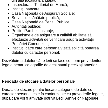
din altă localitate/angajatul;
Inspectoratul Teritorial de Muncă;
Instituţii bancare;
Casa Naţională de Asigurări Sociale;
Servicii de sănătate publică;
Casa Naţională de Pensii Publice;
Autorități publice;
Poliție, Parchet, Instanțe;
Organismele de asigurare a calității abilitate să
efectueze activități de verificare asupra activității
Primăriei Comunei ---;
Instituţii către care persoana vizată solicită portarea
datelor cu caracter personal;
Dezvăluirea datelor către terți se face conform prevederilor
legale pentru categoriile de destinatari precizați anterior.
Perioada de stocare a datelor personale
Durata de stocare pentru fiecare categorie de date cu
caracter personal este în conformitate cu prevederile legale,
după care vor fi arhivate potrivit Legii Arhivelor Naţionale.