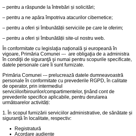
– pentru a răspunde la întrebări și solicitări;
– pentru a ne apăra împotriva atacurilor cibernetice;
– pentru a oferi și îmbunătății serviciile pe care le oferim;
– pentru a oferi și îmbunătății site-ul nostru web.
În conformitate cu legislaţia naţională şi europeană în
vigoare, Primăria Comunei --- are obligaţia de a administra
în condiţii de siguranţă şi numai pentru scopurile specificate,
datele personale care îi sunt furnizate.
Primăria Comunei --- prelucrează datele dumneavoastră
personale în conformitate cu prevederile RGPD, în calitate
de operator, prin intermediul
serviciilor/birourilor/compartimentelor, ţinând cont de
prevederile specifice aplicabile, pentru derularea
următoarelor activități:
1. În scopul furnizării serviciilor administrative, de sănătate și
siguranță în localitate, respectiv:
Registratură
Acordare audienţe