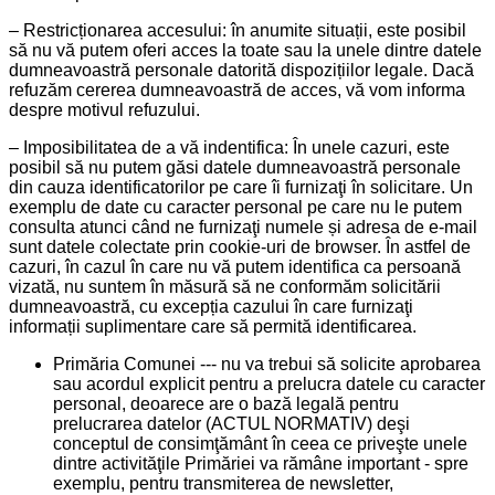
– Restricționarea accesului: în anumite situații, este posibil
să nu vă putem oferi acces la toate sau la unele dintre datele
dumneavoastră personale datorită dispozițiilor legale. Dacă
refuzăm cererea dumneavoastră de acces, vă vom informa
despre motivul refuzului.
– Imposibilitatea de a vă indentifica: În unele cazuri, este
posibil să nu putem găsi datele dumneavoastră personale
din cauza identificatorilor pe care îi furnizaţi în solicitare. Un
exemplu de date cu caracter personal pe care nu le putem
consulta atunci când ne furnizaţi numele și adresa de e-mail
sunt datele colectate prin cookie-uri de browser. În astfel de
cazuri, în cazul în care nu vă putem identifica ca persoană
vizată, nu suntem în măsură să ne conformăm solicitării
dumneavoastră, cu excepția cazului în care furnizaţi
informații suplimentare care să permită identificarea.
Primăria Comunei --- nu va trebui să solicite aprobarea
sau acordul explicit pentru a prelucra datele cu caracter
personal, deoarece are o bază legală pentru
prelucrarea datelor (ACTUL NORMATIV) deşi
conceptul de consimţământ în ceea ce priveşte unele
dintre activităţile Primăriei va rămâne important - spre
exemplu, pentru transmiterea de newsletter,