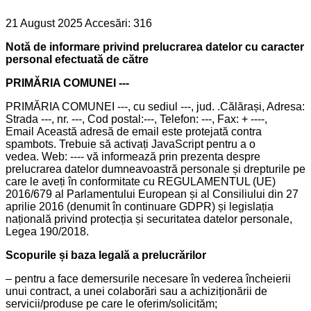
21 August 2025
Accesări: 316
Notă de informare privind prelucrarea datelor cu caracter
personal efectuată de către
PRIMĂRIA COMUNEI ---
PRIMĂRIA COMUNEI ---, cu sediul ---, jud. .Călărași, Adresa:
Strada ---, nr. ---, Cod postal:---, Telefon: ---, Fax: + ----,
Email
Această adresă de email este protejată contra
spambots. Trebuie să activați JavaScript pentru a o
vedea.
Web: ---- vă informează prin prezenta despre
prelucrarea datelor dumneavoastră personale și drepturile pe
care le aveți în conformitate cu REGULAMENTUL (UE)
2016/679 al Parlamentului European și al Consiliului din 27
aprilie 2016 (denumit în continuare GDPR) și legislația
națională privind protecția și securitatea datelor personale,
Legea 190/2018.
Scopurile și baza legală a prelucrărilor
– pentru a face demersurile necesare în vederea încheierii
unui contract, a unei colaborări sau a achiziționării de
servicii/produse pe care le oferim/solicităm;