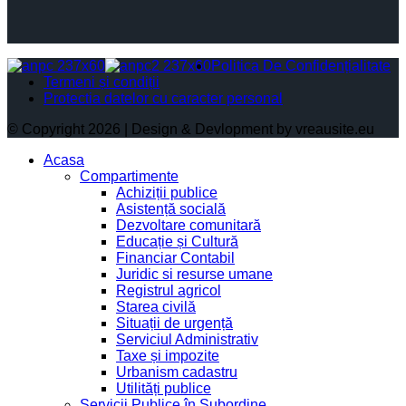
Politica De Confidențialitate
Termeni și condiții
Protectia datelor cu caracter personal
© Copyright 2026 | Design & Devlopment by vreausite.eu
Acasa
Compartimente
Achiziții publice
Asistență socială
Dezvoltare comunitară
Educație și Cultură
Financiar Contabil
Juridic si resurse umane
Registrul agricol
Starea civilă
Situații de urgență
Serviciul Administrativ
Taxe și impozite
Urbanism cadastru
Utilități publice
Servicii Publice în Subordine