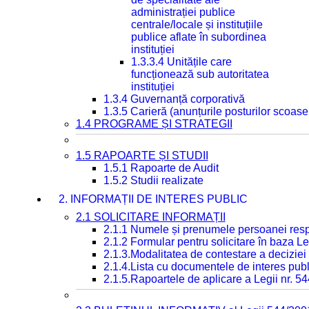
administrației publice
centrale/locale și instituțiile
publice aflate în subordinea
instituției
1.3.3.4 Unitățile care
funcționează sub autoritatea
instituției
1.3.4 Guvernanță corporativă
1.3.5 Carieră (anunțurile posturilor scoase
1.4 PROGRAME ȘI STRATEGII
1.5 RAPOARTE ȘI STUDII
1.5.1 Rapoarte de Audit
1.5.2 Studii realizate
2. INFORMAȚII DE INTERES PUBLIC
2.1 SOLICITARE INFORMAȚII
2.1.1 Numele și prenumele persoanei resp
2.1.2 Formular pentru solicitare în baza Le
2.1.3.Modalitatea de contestare a deciziei 
2.1.4.Lista cu documentele de interes publ
2.1.5.Rapoartele de aplicare a Legii nr. 5