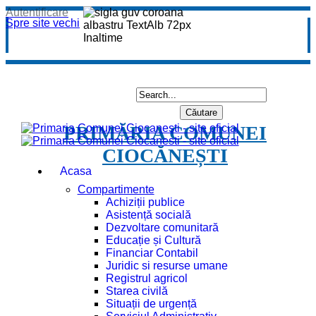
Autentificare
Spre site vechi
PRIMĂRIA COMUNEI
CIOCĂNEȘTI
Acasa
Compartimente
Achiziții publice
Asistență socială
Dezvoltare comunitară
Educație și Cultură
Financiar Contabil
Juridic si resurse umane
Registrul agricol
Starea civilă
Situații de urgență