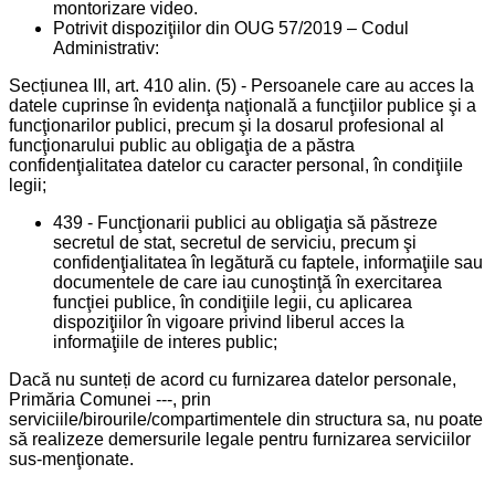
montorizare video.
Potrivit dispoziţiilor din OUG 57/2019 – Codul
Administrativ:
Secțiunea III, art. 410 alin. (5) - Persoanele care au acces la
datele cuprinse în evidenţa naţională a funcţiilor publice şi a
funcţionarilor publici, precum şi la dosarul profesional al
funcţionarului public au obligaţia de a păstra
confidenţialitatea datelor cu caracter personal, în condiţiile
legii;
439 - Funcţionarii publici au obligaţia să păstreze
secretul de stat, secretul de serviciu, precum şi
confidenţialitatea în legătură cu faptele, informaţiile sau
documentele de care iau cunoştinţă în exercitarea
funcţiei publice, în condiţiile legii, cu aplicarea
dispoziţiilor în vigoare privind liberul acces la
informaţiile de interes public;
Dacă nu sunteți de acord cu furnizarea datelor personale,
Primăria Comunei ---, prin
serviciile/birourile/compartimentele din structura sa, nu poate
să realizeze demersurile legale pentru furnizarea serviciilor
sus-menţionate.