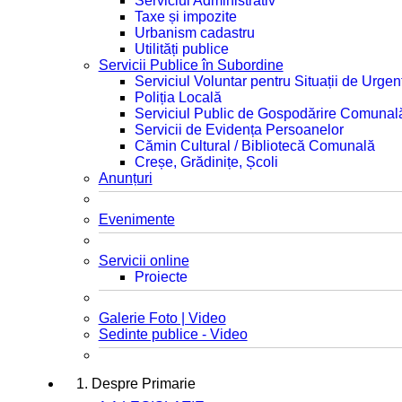
Serviciul Administrativ
Taxe și impozite
Urbanism cadastru
Utilități publice
Servicii Publice în Subordine
Serviciul Voluntar pentru Situații de Urgen
Poliția Locală
Serviciul Public de Gospodărire Comunal
Servicii de Evidența Persoanelor
Cămin Cultural / Bibliotecă Comunală
Creșe, Grădinițe, Școli
Anunțuri
Evenimente
Servicii online
Proiecte
Galerie Foto | Video
Sedinte publice - Video
1. Despre Primarie