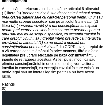
consimțământ
Atunci când prelucrarea se bazează pe articolul 6 alineatul
(1) litera (a) ”
persoana vizată și-a dat consimțământul pentru
prelucrarea datelor sale cu caracter personal pentru unul sau
mai multe scopuri specifice
” sau pe articolul 9 alineatul (2)
litera (a)
”persoana vizată și-a dat consimțământul explicit
pentru prelucrarea acestor date cu caracter personal pentru
unul sau mai multe scopuri specifice, cu excepția cazului în
care dreptul Uniunii sau dreptul intern prevede ca interdicția
prevăzută la alineatul (1) să nu poată fi ridicată prin
consimțământul persoanei vizate
” din GDPR, aveți dreptul de
a vă retrage consimțământul în orice moment, fără a afecta
legalitatea prelucrării efectuate pe baza consimțământului
înainte de retragerea acestuia. Astfel, puteți modifica sau
elimina consimțământul în orice moment, și vom acționa
imediat în consecință, cu excepția cazului în care există un
motiv legal sau un interes legitim pentru a nu face acest
lucru.
Ratings
(0)