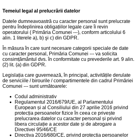
Temeiul legal al prelucrării datelor
Datele dumneavoastră cu caracter personal sunt prelucrate
pentru îndeplinirea obligațiilor legale care îi revin
operatorului ( Primăria Comunei ---), conform articolului 6
alin. 1 literele a), b) şi c) din GDPR.
În măsura în care sunt necesare categorii speciale de date
cu caracter personal, Primăria Comunei --- va solicita
consimțământul dvs. în conformitate cu prevederile art. 9 alin.
(2) lit. (a) din GDPR.
Legislația care guvernează, în principal, activitățile derulate
de serviciile / birourile / compartimentele din cadrul Primăriei
Comunei --- sunt următoarele:
Codul administrativ
Regulamentul 2016/679/UE, al Parlamentului
European și al Consiliului din 27 aprilie 2016 privind
protecția persoanelor fizice în ceea ce privește
prelucrarea datelor cu caracter personal și privind
libera circulație a acestor date și de abrogare a
Directivei 95/46/CE
Directiva 2016/680/CE, privind protecția persoanelor