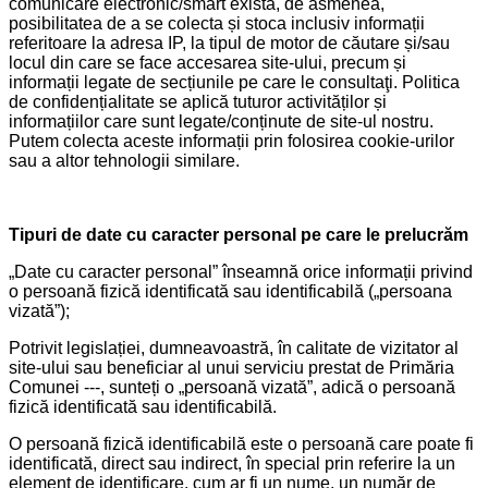
comunicare electronic/smart există, de asmenea,
posibilitatea de a se colecta și stoca inclusiv informații
referitoare la adresa IP, la tipul de motor de căutare și/sau
locul din care se face accesarea site-ului, precum și
informații legate de secțiunile pe care le consultaţi. Politica
de confidențialitate se aplică tuturor activităților și
informațiilor care sunt legate/conținute de site-ul nostru.
Putem colecta aceste informații prin folosirea cookie-urilor
sau a altor tehnologii similare.
Tipuri de date cu caracter personal pe care le prelucrăm
„Date cu caracter personal” înseamnă orice informații privind
o persoană fizică identificată sau identificabilă („persoana
vizată”);
Potrivit legislației, dumneavoastră, în calitate de vizitator al
site-ului sau beneficiar al unui serviciu prestat de Primăria
Comunei ---, sunteți o „persoană vizată”, adică o persoană
fizică identificată sau identificabilă.
O persoană fizică identificabilă este o persoană care poate fi
identificată, direct sau indirect, în special prin referire la un
element de identificare, cum ar fi un nume, un număr de