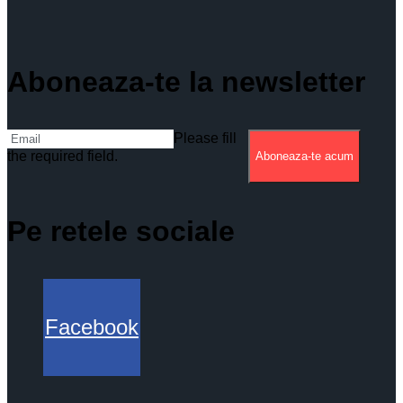
Aboneaza-te la newsletter
Please fill
the required field.
Aboneaza-te acum
Pe retele sociale
Facebook