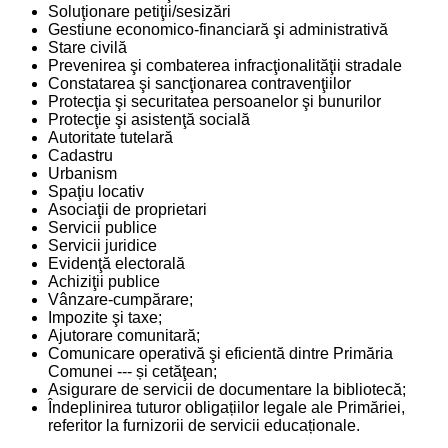
Soluţionare petiţii/sesizări
Gestiune economico-financiară şi administrativă
Stare civilă
Prevenirea şi combaterea infracţionalităţii stradale
Constatarea şi sancţionarea contravenţiilor
Protecţia şi securitatea persoanelor şi bunurilor
Protecţie şi asistenţă socială
Autoritate tutelară
Cadastru
Urbanism
Spaţiu locativ
Asociaţii de proprietari
Servicii publice
Servicii juridice
Evidenţă electorală
Achiziţii publice
Vânzare-cumpărare;
Impozite şi taxe;
Ajutorare comunitară;
Comunicare operativă şi eficientă dintre Primăria
Comunei --- și cetăţean;
Asigurare de servicii de documentare la bibliotecă;
Îndeplinirea tuturor obligațiilor legale ale Primăriei,
referitor la furnizorii de servicii educaționale.