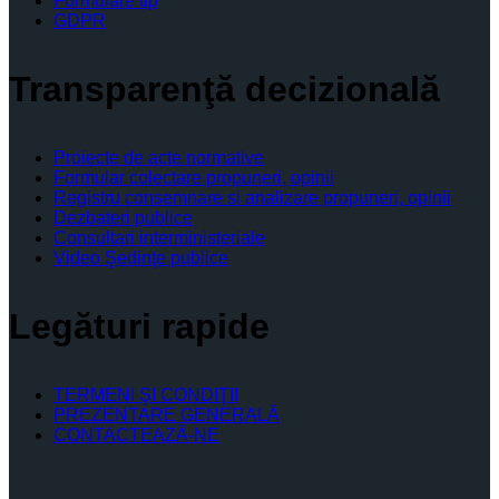
Formulare tip
GDPR
Transparenţă decizională
Proiecte de acte normative
Formular colectare propuneri, opinii
Registru consemnare si analizare propuneri, opinii
Dezbateri publice
Consultari interministeriale
Video Şedinţe publice
Legături rapide
TERMENI ŞI CONDIŢII
PREZENTARE GENERALĂ
CONTACTEAZĂ-NE