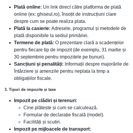
Plată online:
Un link direct către platforma de plată
online (ex: ghiseul.ro), însoțit de instrucțiuni clare
despre cum se poate realiza plata.
Plată la casierie:
Adresele, programul și metodele de
plată disponibile la sediul primăriei.
Termene de plată:
O prezentare clară a scadențelor
pentru fiecare tip de impozit (de exemplu, 31 martie și
30 septembrie pentru impozitele pe bunuri).
Sancțiuni și penalități:
Informații despre majorările de
întârziere și amenzile pentru neplata la timp a
obligațiilor fiscale.
3. Tipuri de impozite și taxe
Impozit pe clădiri și terenuri:
Cine plătește și cum se calculează.
Formular de declarație fiscală (model).
Facilități și scutiri.
Impozit pe mijloacele de transport: