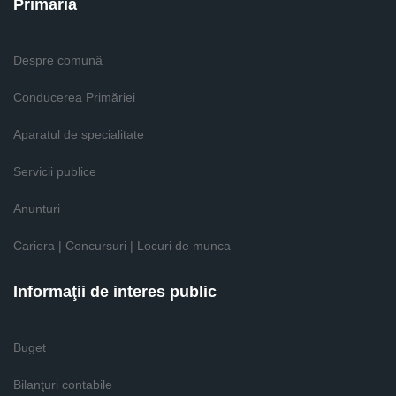
Primăria
Despre comună
Conducerea Primăriei
Aparatul de specialitate
Servicii publice
Anunturi
Cariera | Concursuri | Locuri de munca
Informaţii de interes public
Buget
Bilanţuri contabile