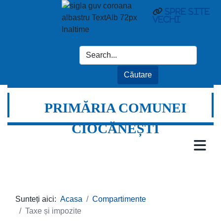
Spre site
vechi
PRIMĂRIA COMUNEI
CIOCĂNEȘTI
Sunteți aici:
Acasa
Compartimente
Taxe și impozite