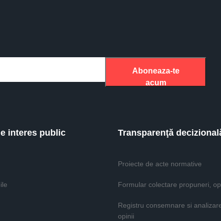
Aboneaza-te
acum
de interes public
Transparenţă decizional
Proiecte de acte normative
ile
Formular colectare propuneri, opi
Registru consemnare si analizar
opinii