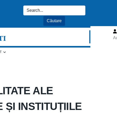
TI
Au
T
LITATE ALE
ȘI INSTITUȚIILE