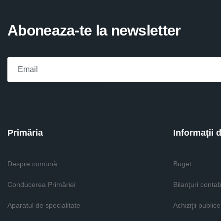
Aboneaza-te la newsletter
Please fill the required field.
Primăria
Informaţii 
Despre comună
Buget
Conducerea Primăriei
Bilanţuri contab
Aparatul de specialitate
Achiziţii publice