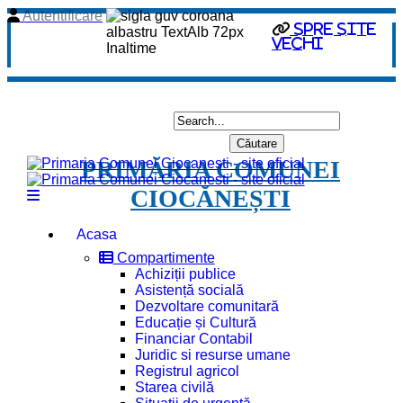
Autentificare
Spre site
vechi
PRIMĂRIA COMUNEI
CIOCĂNEȘTI
Acasa
Compartimente
Achiziții publice
Asistență socială
Dezvoltare comunitară
Educație și Cultură
Financiar Contabil
Juridic si resurse umane
Registrul agricol
Starea civilă