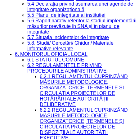
5.4 Declarația privind asumarea unei agende de
integritate organizațională
5.5 Planul de integritate al instituției
5.6 Raport narativ referitor la stadiul implementării
măsurilor prevăzute în SNA și în planul de
integritate
5.7 Situația incidentelor de integritate
5.8. Studii/ Cercetări/ Ghiduri/ Materiale
informative relevante
6. MONITORUL OFICIAL LOCAL
6.1 STATUTUL COMUNEI
6.2 REGULAMENTELE PRIVIND
PROCEDURILE ADMINISTRATIVE
6.2.1 REGULAMENTUL CUPRINZÂND
MĂSURILE METODOLOGICE,
ORGANIZATORICE, TERMENELE ȘI
CIRCULAȚIA PROIECTELOR DE
HOTĂRÂRI ALE AUTORITĂȚII
DELIBERATIVE
6.2.2 REGULAMENTUL CUPRINZÂND
MĂSURILE METODOLOGICE,
ORGANIZATORICE, TERMENELE ȘI
CIRCULAȚIA PROIECTELOR DE
DISPOZIȚII ALE AUTORITĂȚII
EXECUTIVE