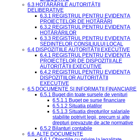
6.3 HOTĂRÂRILE AUTORITĂȚII
DELIBERATIVE
6.3.1 REGISTRUL PENTRU EVIDENȚA
PROIECTELOR DE HOTĂRÂRI
6.3.2 REGISTRUL PENTRU EVIDENȚA
HOTĂRÂRILOR
6.3.3 REGISTRUL PENTRU EVIDENȚA
ȘEDINȚELOR CONSILIULUI LOCAL
6.4 DISPOZIȚIILE AUTORITĂȚII EXECUTIVE
6.4.1 REGISTRUL PENTRU EVIDENȚA
PROIECTELOR DE DISPOZIȚII ALE
AUTORITĂȚII EXECUTIVE
6.4.2 REGISTRUL PENTRU EVIDENȚA
DISPOZIȚIILOR AUTORITĂȚII
EXECUTIVE
6.5 DOCUMENTE ȘI INFORMAȚII FINANCIARE
6.5.1 Buget din toate sursele de venituri
6.5.1.1 Buget pe surse financiare
6.5.1.2 Situatia platilor
6.5.1.3 Situatia drepturilor salariale
stabilite potrivit legii, precum si alte
drepturi prevazute de acte normative
6.5.2 Bilanturi contabile
6.6. ALTE DOCUMENTE
6.6.1 Obiecțiile cu privire la legalitate,