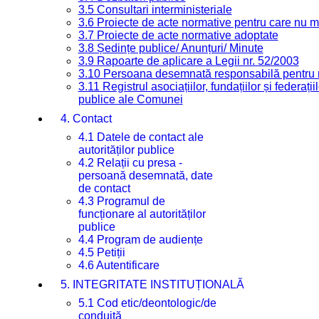
3.5 Consultari interministeriale
3.6 Proiecte de acte normative pentru care nu ma
3.7 Proiecte de acte normative adoptate
3.8 Ședințe publice/ Anunțuri/ Minute
3.9 Rapoarte de aplicare a Legii nr. 52/2003
3.10 Persoana desemnată responsabilă pentru re
3.11 Registrul asociațiilor, fundațiilor și federații
publice ale Comunei
4. Contact
4.1 Datele de contact ale
autorităților publice
4.2 Relații cu presa -
persoană desemnată, date
de contact
4.3 Programul de
funcționare al autorităților
publice
4.4 Program de audiențe
4.5 Petiții
4.6 Autentificare
5. INTEGRITATE INSTITUȚIONALĂ
5.1 Cod etic/deontologic/de
conduită