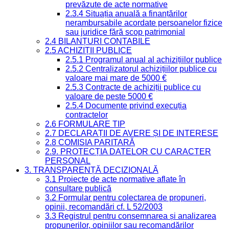
prevăzute de acte normative
2.3.4 Situația anuală a finanțărilor
nerambursabile acordate persoanelor fizice
sau juridice fără scop patrimonial
2.4 BILANȚURI CONTABILE
2.5 ACHIZIȚII PUBLICE
2.5.1 Programul anual al achizițiilor publice
2.5.2 Centralizatorul achizițiilor publice cu
valoare mai mare de 5000 €
2.5.3 Contracte de achiziții publice cu
valoare de peste 5000 €
2.5.4 Documente privind execuția
contractelor
2.6 FORMULARE TIP
2.7 DECLARAȚII DE AVERE ȘI DE INTERESE
2.8 COMISIA PARITARĂ
2.9. PROTECȚIA DATELOR CU CARACTER
PERSONAL
3. TRANSPARENȚĂ DECIZIONALĂ
3.1 Proiecte de acte normative aflate în
consultare publică
3.2 Formular pentru colectarea de propuneri,
opinii, recomandări cf. L 52/2003
3.3 Registrul pentru consemnarea și analizarea
propunerilor, opiniilor sau recomandărilor