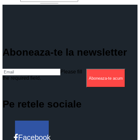
Aboneaza-te la newsletter
Please fill
the required field.
Aboneaza-te acum
Pe retele sociale
Facebook