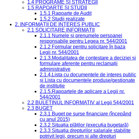
1.4 PROGRAME ȘI STRATEGII
1.5 RAPOARTE ȘI STUDII
1.5.1 Rapoarte de Audit
1.5.2 Studii realizate
2. INFORMAȚII DE INTERES PUBLIC
2.1 SOLICITARE INFORMAȚII
2.1.1 Numele și prenumele persoanei
responsabile pentru Legea nr. 544/2001
2.1.2 Formular pentru solicitare în baza
Legii nr. 544/2001
2.1.3.Modalitatea de contestare a deciziei și
formulare aferente pentru reclamații
administrative
2.1.4.Lista cu documentele de interes public
și Lista cu documentele produse/gestionate
de instituție
2.1.5.Rapoartele de aplicare a Legii nr.
544/2001
2.2 BULETINUL INFORMATIV al Legii 544/2001
2.3 BUGET
2.3.1 Buget pe surse financiare (începând
cu anul 2015)
2.3.2 Situația plăților (execuția bugetară)
2.3.3 Situația drepturilor salariale stabilite
potrivit legii, precum și alte drepturi