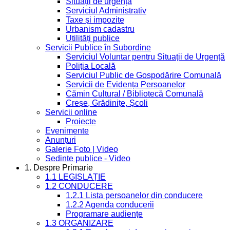
Situații de urgență
Serviciul Administrativ
Taxe și impozite
Urbanism cadastru
Utilități publice
Servicii Publice în Subordine
Serviciul Voluntar pentru Situații de Urgență
Poliția Locală
Serviciul Public de Gospodărire Comunală
Servicii de Evidența Persoanelor
Cămin Cultural / Bibliotecă Comunală
Creșe, Grădinițe, Școli
Servicii online
Proiecte
Evenimente
Anunțuri
Galerie Foto | Video
Sedinte publice - Video
1. Despre Primarie
1.1 LEGISLAȚIE
1.2 CONDUCERE
1.2.1 Lista persoanelor din conducere
1.2.2 Agenda conducerii
Programare audiențe
1.3 ORGANIZARE