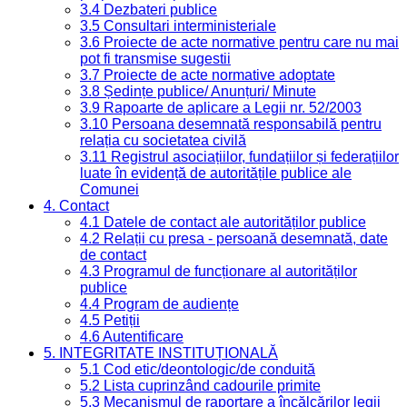
3.4 Dezbateri publice
3.5 Consultari interministeriale
3.6 Proiecte de acte normative pentru care nu mai
pot fi transmise sugestii
3.7 Proiecte de acte normative adoptate
3.8 Ședințe publice/ Anunțuri/ Minute
3.9 Rapoarte de aplicare a Legii nr. 52/2003
3.10 Persoana desemnată responsabilă pentru
relația cu societatea civilă
3.11 Registrul asociațiilor, fundațiilor și federațiilor
luate în evidență de autoritățile publice ale
Comunei
4. Contact
4.1 Datele de contact ale autorităților publice
4.2 Relații cu presa - persoană desemnată, date
de contact
4.3 Programul de funcționare al autorităților
publice
4.4 Program de audiențe
4.5 Petiții
4.6 Autentificare
5. INTEGRITATE INSTITUȚIONALĂ
5.1 Cod etic/deontologic/de conduită
5.2 Lista cuprinzând cadourile primite
5.3 Mecanismul de raportare a încălcărilor legii