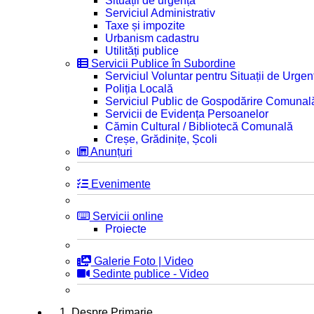
Situații de urgență
Serviciul Administrativ
Taxe și impozite
Urbanism cadastru
Utilități publice
Servicii Publice în Subordine
Serviciul Voluntar pentru Situații de Urgen
Poliția Locală
Serviciul Public de Gospodărire Comunal
Servicii de Evidența Persoanelor
Cămin Cultural / Bibliotecă Comunală
Creșe, Grădinițe, Școli
Anunțuri
Evenimente
Servicii online
Proiecte
Galerie Foto | Video
Sedinte publice - Video
1. Despre Primarie