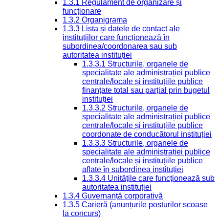
1.3.1 Regulament de organizare și
funcționare
1.3.2 Organigrama
1.3.3 Lista și datele de contact ale
instituțiilor care funcționează în
subordinea/coordonarea sau sub
autoritatea instituției
1.3.3.1 Structurile, organele de
specialitate ale administrației publice
centrale/locale și instituțiile publice
finanțate total sau parțial prin bugetul
instituției
1.3.3.2 Structurile, organele de
specialitate ale administrației publice
centrale/locale și instituțiile publice
coordonate de conducătorul instituției
1.3.3.3 Structurile, organele de
specialitate ale administrației publice
centrale/locale și instituțiile publice
aflate în subordinea instituției
1.3.3.4 Unitățile care funcționează sub
autoritatea instituției
1.3.4 Guvernanță corporativă
1.3.5 Carieră (anunțurile posturilor scoase
la concurs)