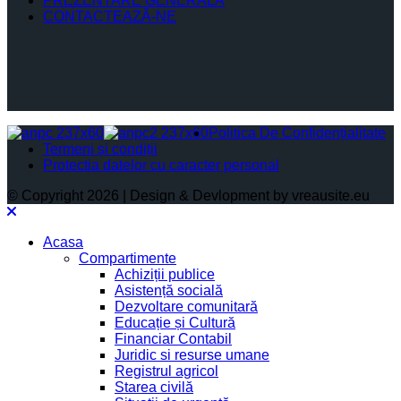
PREZENTARE GENERALĂ
CONTACTEAZĂ-NE
Politica De Confidențialitate
Termeni și condiții
Protectia datelor cu caracter personal
© Copyright 2026 | Design & Devlopment by vreausite.eu
Acasa
Compartimente
Achiziții publice
Asistență socială
Dezvoltare comunitară
Educație și Cultură
Financiar Contabil
Juridic si resurse umane
Registrul agricol
Starea civilă