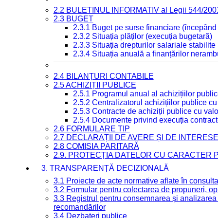
2.2 BULETINUL INFORMATIV al Legii 544/200
2.3 BUGET
2.3.1 Buget pe surse financiare (începând
2.3.2 Situația plăților (execuția bugetară)
2.3.3 Situația drepturilor salariale stabilit
2.3.4 Situația anuală a finanțărilor neramb
2.4 BILANȚURI CONTABILE
2.5 ACHIZIȚII PUBLICE
2.5.1 Programul anual al achizițiilor publi
2.5.2 Centralizatorul achizițiilor publice 
2.5.3 Contracte de achiziții publice cu va
2.5.4 Documente privind execuția contract
2.6 FORMULARE TIP
2.7 DECLARAȚII DE AVERE ȘI DE INTERES
2.8 COMISIA PARITARĂ
2.9. PROTECȚIA DATELOR CU CARACTER
3. TRANSPARENȚĂ DECIZIONALĂ
3.1 Proiecte de acte normative aflate în consult
3.2 Formular pentru colectarea de propuneri, opi
3.3 Registrul pentru consemnarea și analizarea p
recomandărilor
3.4 Dezbateri publice