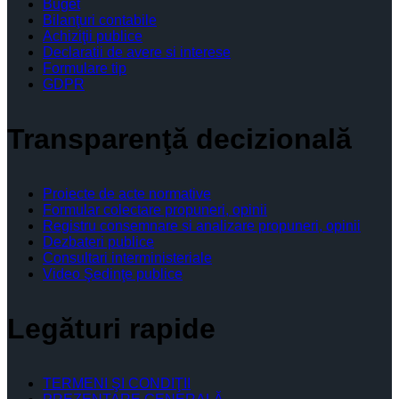
Buget
Bilanţuri contabile
Achiziţii publice
Declaratii de avere si interese
Formulare tip
GDPR
Transparenţă decizională
Proiecte de acte normative
Formular colectare propuneri, opinii
Registru consemnare si analizare propuneri, opinii
Dezbateri publice
Consultari interministeriale
Video Şedinţe publice
Legături rapide
TERMENI ŞI CONDIŢII