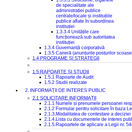
de specialitate ale
administrației publice
centrale/locale și instituțiile
publice aflate în subordinea
instituției
1.3.3.4 Unitățile care
funcționează sub autoritatea
instituției
1.3.4 Guvernanță corporativă
1.3.5 Carieră (anunțurile posturilor scoase
1.4 PROGRAME ȘI STRATEGII
1.5 RAPOARTE ȘI STUDII
1.5.1 Rapoarte de Audit
1.5.2 Studii realizate
2. INFORMAȚII DE INTERES PUBLIC
2.1 SOLICITARE INFORMAȚII
2.1.1 Numele și prenumele persoanei resp
2.1.2 Formular pentru solicitare în baza Le
2.1.3.Modalitatea de contestare a deciziei 
2.1.4.Lista cu documentele de interes publ
2.1.5.Rapoartele de aplicare a Legii nr. 5