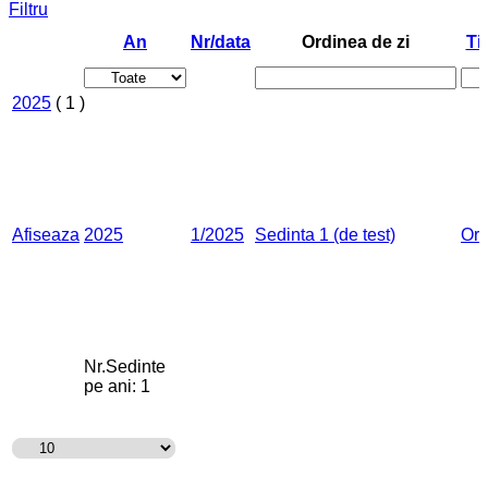
Filtru
An
Nr/data
Ordinea de zi
Ti
2025
( 1 )
Afiseaza
2025
1/2025
Sedinta 1 (de test)
Ord
Nr.Sedinte
pe ani:
1