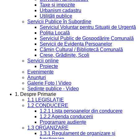
Taxe și impozite
Urbanism cadastru
Utilități publice
Servicii Publice în Subordine
Serviciul Voluntar pentru Situații de Urgență
Poliția Locală
Serviciul Public de Gospodărire Comunală
Servicii de Evidența Persoanelor
Cămin Cultural / Bibliotecă Comunală
Creșe, Grădinițe, Școli
Servicii online
Proiecte
Evenimente
Anunțuri
Galerie Foto | Video
Sedinte publice - Video
1. Despre Primarie
1.1 LEGISLAȚIE
1.2 CONDUCERE
1.2.1 Lista persoanelor din conducere
1.2.2 Agenda conducerii
Programare audiențe
1.3 ORGANIZARE
1.3.1 Regulament de organizare și
funcționare