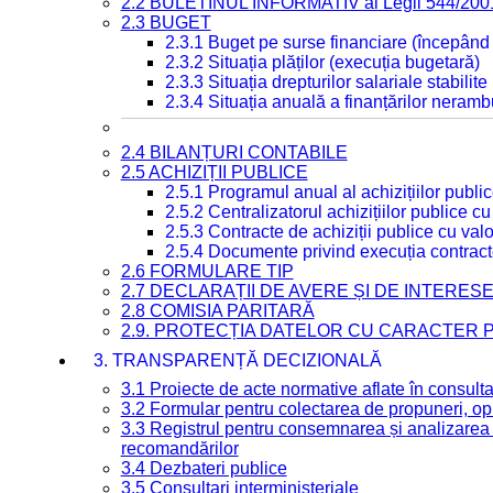
2.2 BULETINUL INFORMATIV al Legii 544/200
2.3 BUGET
2.3.1 Buget pe surse financiare (începând
2.3.2 Situația plăților (execuția bugetară)
2.3.3 Situația drepturilor salariale stabilit
2.3.4 Situația anuală a finanțărilor neramb
2.4 BILANȚURI CONTABILE
2.5 ACHIZIȚII PUBLICE
2.5.1 Programul anual al achizițiilor publi
2.5.2 Centralizatorul achizițiilor publice 
2.5.3 Contracte de achiziții publice cu va
2.5.4 Documente privind execuția contract
2.6 FORMULARE TIP
2.7 DECLARAȚII DE AVERE ȘI DE INTERES
2.8 COMISIA PARITARĂ
2.9. PROTECȚIA DATELOR CU CARACTER
3. TRANSPARENȚĂ DECIZIONALĂ
3.1 Proiecte de acte normative aflate în consult
3.2 Formular pentru colectarea de propuneri, opi
3.3 Registrul pentru consemnarea și analizarea p
recomandărilor
3.4 Dezbateri publice
3.5 Consultari interministeriale