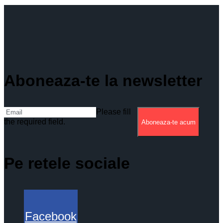
Aboneaza-te la newsletter
Please fill
the required field.
Aboneaza-te acum
Pe retele sociale
Facebook