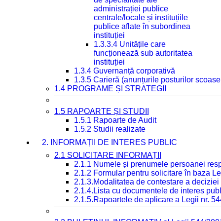
administrației publice
centrale/locale și instituțiile
publice aflate în subordinea
instituției
1.3.3.4 Unitățile care
funcționează sub autoritatea
instituției
1.3.4 Guvernanță corporativă
1.3.5 Carieră (anunțurile posturilor scoase
1.4 PROGRAME ȘI STRATEGII
1.5 RAPOARTE ȘI STUDII
1.5.1 Rapoarte de Audit
1.5.2 Studii realizate
2. INFORMAȚII DE INTERES PUBLIC
2.1 SOLICITARE INFORMAȚII
2.1.1 Numele și prenumele persoanei resp
2.1.2 Formular pentru solicitare în baza Le
2.1.3.Modalitatea de contestare a deciziei 
2.1.4.Lista cu documentele de interes publ
2.1.5.Rapoartele de aplicare a Legii nr. 5