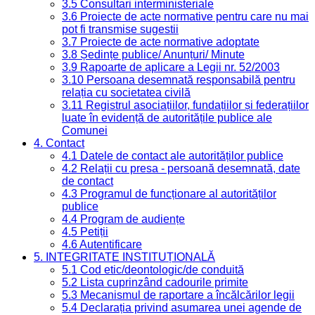
3.5 Consultari interministeriale
3.6 Proiecte de acte normative pentru care nu mai
pot fi transmise sugestii
3.7 Proiecte de acte normative adoptate
3.8 Ședințe publice/ Anunțuri/ Minute
3.9 Rapoarte de aplicare a Legii nr. 52/2003
3.10 Persoana desemnată responsabilă pentru
relația cu societatea civilă
3.11 Registrul asociațiilor, fundațiilor și federațiilor
luate în evidență de autoritățile publice ale
Comunei
4. Contact
4.1 Datele de contact ale autorităților publice
4.2 Relații cu presa - persoană desemnată, date
de contact
4.3 Programul de funcționare al autorităților
publice
4.4 Program de audiențe
4.5 Petiții
4.6 Autentificare
5. INTEGRITATE INSTITUȚIONALĂ
5.1 Cod etic/deontologic/de conduită
5.2 Lista cuprinzând cadourile primite
5.3 Mecanismul de raportare a încălcărilor legii
5.4 Declarația privind asumarea unei agende de