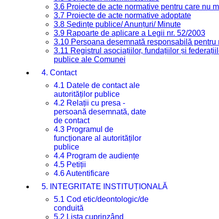
3.6 Proiecte de acte normative pentru care nu ma
3.7 Proiecte de acte normative adoptate
3.8 Ședințe publice/ Anunțuri/ Minute
3.9 Rapoarte de aplicare a Legii nr. 52/2003
3.10 Persoana desemnată responsabilă pentru re
3.11 Registrul asociațiilor, fundațiilor și federații
publice ale Comunei
4. Contact
4.1 Datele de contact ale
autorităților publice
4.2 Relații cu presa -
persoană desemnată, date
de contact
4.3 Programul de
funcționare al autorităților
publice
4.4 Program de audiențe
4.5 Petiții
4.6 Autentificare
5. INTEGRITATE INSTITUȚIONALĂ
5.1 Cod etic/deontologic/de
conduită
5.2 Lista cuprinzând