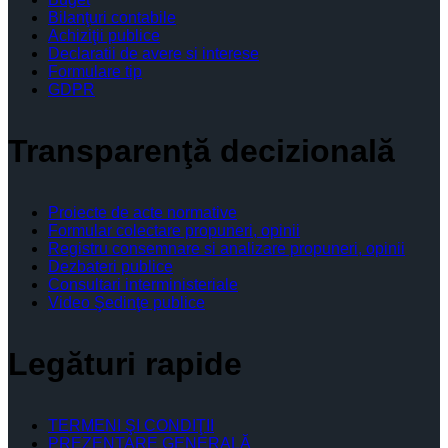
Bilanţuri contabile
Achiziţii publice
Declaratii de avere si interese
Formulare tip
GDPR
Transparenţă decizională
Proiecte de acte normative
Formular colectare propuneri, opinii
Registru consemnare si analizare propuneri, opinii
Dezbateri publice
Consultari interministeriale
Video Şedinţe publice
Legături rapide
TERMENI ŞI CONDIŢII
PREZENTARE GENERALĂ