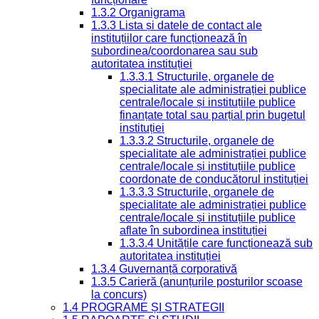
1.3.2 Organigrama
1.3.3 Lista și datele de contact ale
instituțiilor care funcționează în
subordinea/coordonarea sau sub
autoritatea instituției
1.3.3.1 Structurile, organele de
specialitate ale administrației publice
centrale/locale și instituțiile publice
finanțate total sau parțial prin bugetul
instituției
1.3.3.2 Structurile, organele de
specialitate ale administrației publice
centrale/locale și instituțiile publice
coordonate de conducătorul instituției
1.3.3.3 Structurile, organele de
specialitate ale administrației publice
centrale/locale și instituțiile publice
aflate în subordinea instituției
1.3.3.4 Unitățile care funcționează sub
autoritatea instituției
1.3.4 Guvernanță corporativă
1.3.5 Carieră (anunțurile posturilor scoase
la concurs)
1.4 PROGRAME ȘI STRATEGII