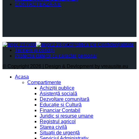
CONTACTEAZĂ-NE
Politica De Confidențialitate
Termeni și condiții
Protectia datelor cu caracter personal
© Copyright 2026 | Design & Devlopment by vreausite.eu
Acasa
Compartimente
Achiziții publice
Asistență socială
Dezvoltare comunitară
Educație și Cultură
Financiar Contabil
Juridic si resurse umane
Registrul agricol
Starea civilă
Situații de urgență
Serviciul Administrativ