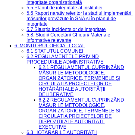
integritate organizațională
5.5 Planul de integritate al instituției
5.6 Raport narativ referitor la stadiul implementării
măsurilor prevăzute în SNA și în planul de
integritate
5.7 Situația incidentelor de integritate
5.8. Studii/ Cercetări/ Ghiduri/ Materiale
informative relevante
6. MONITORUL OFICIAL LOCAL
6.1 STATUTUL COMUNEI
6.2 REGULAMENTELE PRIVIND
PROCEDURILE ADMINISTRATIVE
6.2.1 REGULAMENTUL CUPRINZÂND
MĂSURILE METODOLOGICE,
ORGANIZATORICE, TERMENELE ȘI
CIRCULAȚIA PROIECTELOR DE
HOTĂRÂRI ALE AUTORITĂȚII
DELIBERATIVE
6.2.2 REGULAMENTUL CUPRINZÂND
MĂSURILE METODOLOGICE,
ORGANIZATORICE, TERMENELE ȘI
CIRCULAȚIA PROIECTELOR DE
DISPOZIȚII ALE AUTORITĂȚII
EXECUTIVE
6.3 HOTĂRÂRILE AUTORITĂȚII