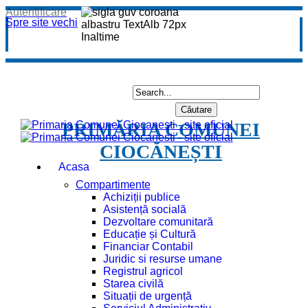
Autentificare
Spre site vechi
PRIMĂRIA COMUNEI
CIOCĂNEȘTI
Acasa
Compartimente
Achiziții publice
Asistență socială
Dezvoltare comunitară
Educație și Cultură
Financiar Contabil
Juridic si resurse umane
Registrul agricol
Starea civilă
Situații de urgență