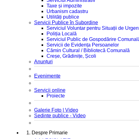
Serviciul Administrativ
Taxe și impozite
Urbanism cadastru
Utilități publice
Servicii Publice în Subordine
Serviciul Voluntar pentru Situații de Urgen
Poliția Locală
Serviciul Public de Gospodărire Comunal
Servicii de Evidența Persoanelor
Cămin Cultural / Bibliotecă Comunală
Creșe, Grădinițe, Școli
Anunțuri
Evenimente
Servicii online
Proiecte
Galerie Foto | Video
Sedinte publice - Video
1. Despre Primarie