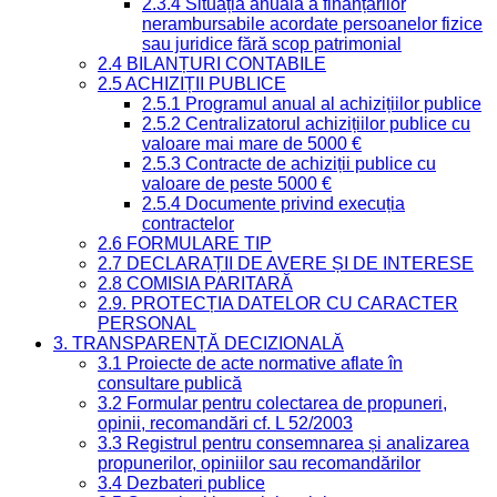
2.3.4 Situația anuală a finanțărilor
nerambursabile acordate persoanelor fizice
sau juridice fără scop patrimonial
2.4 BILANȚURI CONTABILE
2.5 ACHIZIȚII PUBLICE
2.5.1 Programul anual al achizițiilor publice
2.5.2 Centralizatorul achizițiilor publice cu
valoare mai mare de 5000 €
2.5.3 Contracte de achiziții publice cu
valoare de peste 5000 €
2.5.4 Documente privind execuția
contractelor
2.6 FORMULARE TIP
2.7 DECLARAȚII DE AVERE ȘI DE INTERESE
2.8 COMISIA PARITARĂ
2.9. PROTECȚIA DATELOR CU CARACTER
PERSONAL
3. TRANSPARENȚĂ DECIZIONALĂ
3.1 Proiecte de acte normative aflate în
consultare publică
3.2 Formular pentru colectarea de propuneri,
opinii, recomandări cf. L 52/2003
3.3 Registrul pentru consemnarea și analizarea
propunerilor, opiniilor sau recomandărilor
3.4 Dezbateri publice