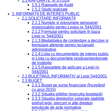
1.5 RAPOARTE ȘI STUDII
1.5.1 Rapoarte de Audit
1.5.2 Studii realizate
2. INFORMAȚII DE INTERES PUBLIC
2.1 SOLICITARE INFORMAȚII
2.1.1 Numele și prenumele persoanei
responsabile pentru Legea nr. 544/2001
2.1.2 Formular pentru solicitare în baza
Legii nr. 544/2001
2.1.3.Modalitatea de contestare a deciziei și
formulare aferente pentru reclamații
administrative
2.1.4.Lista cu documentele de interes public
și Lista cu documentele produse/gestionate
de instituție
2.1.5.Rapoartele de aplicare a Legii nr.
544/2001
2.2 BULETINUL INFORMATIV al Legii 544/2001
2.3 BUGET
2.3.1 Buget pe surse financiare (începând
cu anul 2015)
2.3.2 Situația plăților (execuția bugetară)
2.3.3 Situația drepturilor salariale stabilite
potrivit legii, precum și alte drepturi
prevăzute de acte normative