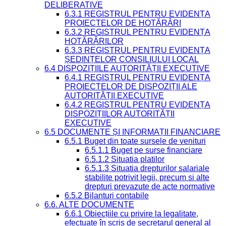
DELIBERATIVE
6.3.1 REGISTRUL PENTRU EVIDENȚA
PROIECTELOR DE HOTĂRÂRI
6.3.2 REGISTRUL PENTRU EVIDENȚA
HOTĂRÂRILOR
6.3.3 REGISTRUL PENTRU EVIDENȚA
ȘEDINȚELOR CONSILIULUI LOCAL
6.4 DISPOZIȚIILE AUTORITĂȚII EXECUTIVE
6.4.1 REGISTRUL PENTRU EVIDENȚA
PROIECTELOR DE DISPOZIȚII ALE
AUTORITĂȚII EXECUTIVE
6.4.2 REGISTRUL PENTRU EVIDENȚA
DISPOZIȚIILOR AUTORITĂȚII
EXECUTIVE
6.5 DOCUMENTE ȘI INFORMAȚII FINANCIARE
6.5.1 Buget din toate sursele de venituri
6.5.1.1 Buget pe surse financiare
6.5.1.2 Situatia platilor
6.5.1.3 Situatia drepturilor salariale
stabilite potrivit legii, precum si alte
drepturi prevazute de acte normative
6.5.2 Bilanturi contabile
6.6. ALTE DOCUMENTE
6.6.1 Obiecțiile cu privire la legalitate,
efectuate în scris de secretarul general al