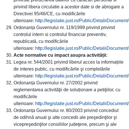
privind libera circulatie a acestor date si de abrogare a
Directivei 95/46/CE, cu modificările
ulterioare:
http://legislatie.just.ro/Public/DetaliiDocumen
Ordonanța Guvernului nr. 119/1999 privind privind
controlul intern si controlul financiar preventiv,
republicată, cu modificările
ulterioare:
http://legislatie.just.ro/Public/DetaliiDocumen
Acte normative cu impact asupra activității:
Legea nr. 544/2001 privind liberul acces la informațiile
de interes public, cu modificările şi completările
ulterioare:
http://legislatie.just.ro/Public/DetaliiDocumen
Ordonanța Guvernului nr. 27/2002 privind
reglementarea activităţii de soluționare a petiţiilor, cu
modificările
ulterioare:
http://legislatie.just.ro/Public/DetaliiDocumen
Ordonanța Guvernului nr. 80/2003 privind concediul
de odihnă anual şi alte concedii ale preşedinţilor şi
vicepreşedinţilor consiliilor judeţene, precum şi ale