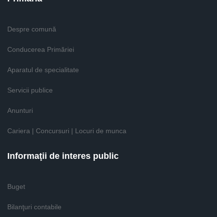
Despre comună
Conducerea Primăriei
Aparatul de specialitate
Servicii publice
Anunturi
Cariera | Concursuri | Locuri de munca
Informaţii de interes public
Buget
Bilanţuri contabile