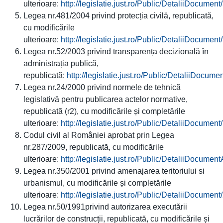
ulterioare:
http://legislatie.just.ro/Public/DetaliiDocumen
Legea nr.481/2004 privind protecția civilă, republicată,
cu modificările
ulterioare:
http://legislatie.just.ro/Public/DetaliiDocumen
Legea nr.52/2003 privind transparența decizională în
administrația publică,
republicată:
http://legislatie.just.ro/Public/DetaliiDocum
Legea nr.24/2000 privind normele de tehnică
legislativă pentru publicarea actelor normative,
republicată (r2), cu modificările și completările
ulterioare:
http://legislatie.just.ro/Public/DetaliiDocumen
Codul civil al României aprobat prin Legea
nr.287/2009, republicată, cu modificările
ulterioare:
http://legislatie.just.ro/Public/DetaliiDocumen
Legea nr.350/2001 privind amenajarea teritoriului si
urbanismul, cu modificările și completările
ulterioare:
http://legislatie.just.ro/Public/DetaliiDocumen
Legea nr.50/1991privind autorizarea executării
lucrărilor de construcții, republicată, cu modificările și