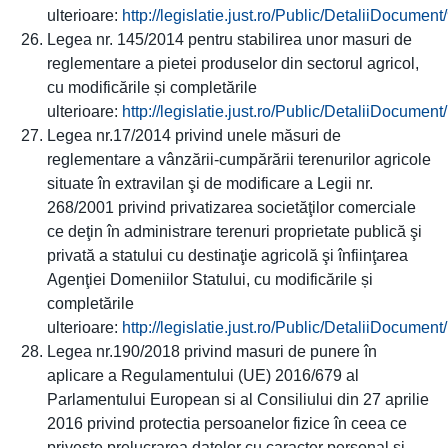
ulterioare:
http://legislatie.just.ro/Public/DetaliiDocumen
Legea nr. 145/2014 pentru stabilirea unor masuri de
reglementare a pietei produselor din sectorul agricol,
cu modificările și completările
ulterioare:
http://legislatie.just.ro/Public/DetaliiDocumen
Legea nr.17/2014 privind unele măsuri de
reglementare a vânzării-cumpărării terenurilor agricole
situate în extravilan şi de modificare a Legii nr.
268/2001 privind privatizarea societăţilor comerciale
ce deţin în administrare terenuri proprietate publică şi
privată a statului cu destinaţie agricolă şi înfiinţarea
Agenţiei Domeniilor Statului, cu modificările și
completările
ulterioare:
http://legislatie.just.ro/Public/DetaliiDocumen
Legea nr.190/2018 privind masuri de punere în
aplicare a Regulamentului (UE) 2016/679 al
Parlamentului European si al Consiliului din 27 aprilie
2016 privind protectia persoanelor fizice în ceea ce
priveste prelucrarea datelor cu caracter personal si