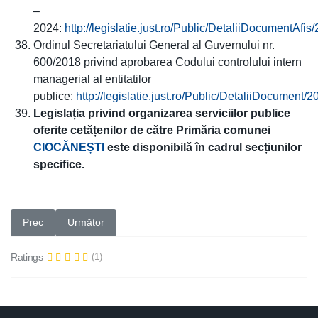
–
2024:
http://legislatie.just.ro/Public/DetaliiDocumentAfi
Ordinul Secretariatului General al Guvernului nr.
600/2018 privind aprobarea Codului controlului intern
managerial al entitatilor
publice:
http://legislatie.just.ro/Public/DetaliiDocument/
Legislația privind organizarea serviciilor publice
oferite cetățenilor de către Primăria comunei
CIOCĂNEȘTI
este disponibilă în cadrul secțiunilor
specifice.
Articol precedent: 1.2.2 Agenda conducerii
Articolul următor: Politica de confidentialitate
Prec
Următor
Ratings
(1)