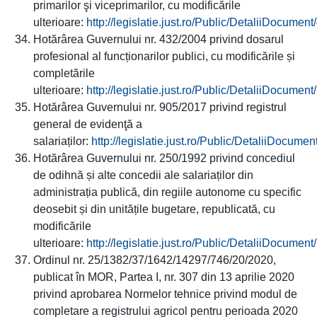
primarilor şi viceprimarilor, cu modificările
ulterioare:
http://legislatie.just.ro/Public/DetaliiDocumen
Hotărârea Guvernului nr. 432/2004 privind dosarul
profesional al funcționarilor publici, cu modificările și
completările
ulterioare:
http://legislatie.just.ro/Public/DetaliiDocumen
Hotărârea Guvernului nr. 905/2017 privind registrul
general de evidenţă a
salariaților:
http://legislatie.just.ro/Public/DetaliiDocume
Hotărârea Guvernului nr. 250/1992 privind concediul
de odihnă și alte concedii ale salariaților din
administrația publică, din regiile autonome cu specific
deosebit și din unitățile bugetare, republicată, cu
modificările
ulterioare:
http://legislatie.just.ro/Public/DetaliiDocumen
Ordinul nr. 25/1382/37/1642/14297/746/20/2020,
publicat în MOR, Partea I, nr. 307 din 13 aprilie 2020
privind aprobarea Normelor tehnice privind modul de
completare a registrului agricol pentru perioada 2020