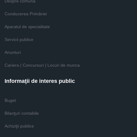
Despre comună
Conducerea Primăriei
Aparatul de specialitate
Servicii publice
Anunturi
Cariera | Concursuri | Locuri de munca
Informaţii de interes public
Buget
Bilanţuri contabile
Achiziţii publice