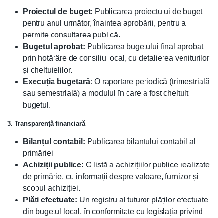
Proiectul de buget:
Publicarea proiectului de buget
pentru anul următor, înaintea aprobării, pentru a
permite consultarea publică.
Bugetul aprobat:
Publicarea bugetului final aprobat
prin hotărâre de consiliu local, cu detalierea veniturilor
și cheltuielilor.
Execuția bugetară:
O raportare periodică (trimestrială
sau semestrială) a modului în care a fost cheltuit
bugetul.
3. Transparență financiară
Bilanțul contabil:
Publicarea bilanțului contabil al
primăriei.
Achiziții publice:
O listă a achizițiilor publice realizate
de primărie, cu informații despre valoare, furnizor și
scopul achiziției.
Plăți efectuate:
Un registru al tuturor plăților efectuate
din bugetul local, în conformitate cu legislația privind