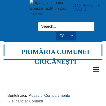
Spre site
vechi
PRIMĂRIA COMUNEI
CIOCĂNEȘTI
Sunteți aici:
Acasa
Compartimente
Financiar Contabil