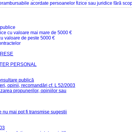
 nerambursabile acordate persoanelor fizice sau juridice fără sco
 publice
ublice cu valoare mai mare de 5000 €
 cu valoare de peste 5000 €
ntractelor
TERESE
CTER PERSONAL
onsultare publică
ri, opinii, recomandări cf. L 52/2003
zarea propunerilor, opiniilor sau
 nu mai pot fi transmise sugestii
003