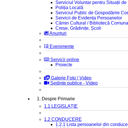
Serviciul Voluntar pentru Situații d
Poliția Locală
Serviciul Public de Gospodărire C
Servicii de Evidența Persoanelor
Cămin Cultural / Bibliotecă Comuna
Creșe, Grădinițe, Școli
Anunțuri
Evenimente
Servicii online
Proiecte
Galerie Foto | Video
Sedinte publice - Video
1. Despre Primarie
1.1 LEGISLAȚIE
1.2 CONDUCERE
1.2.1 Lista persoanelor din conduce