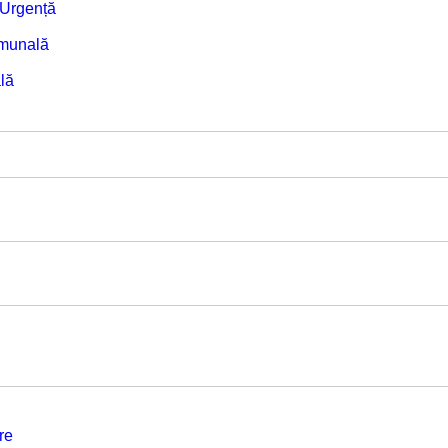
e Urgență
omunală
lă
re