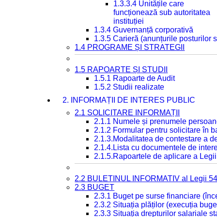
1.3.3.4 Unitățile care
funcționează sub autoritatea
instituției
1.3.4 Guvernanță corporativă
1.3.5 Carieră (anunțurile posturilor
1.4 PROGRAME ȘI STRATEGII
1.5 RAPOARTE ȘI STUDII
1.5.1 Rapoarte de Audit
1.5.2 Studii realizate
2. INFORMAȚII DE INTERES PUBLIC
2.1 SOLICITARE INFORMAȚII
2.1.1 Numele și prenumele persoan
2.1.2 Formular pentru solicitare în 
2.1.3.Modalitatea de contestare a de
2.1.4.Lista cu documentele de intere
2.1.5.Rapoartele de aplicare a Legii
2.2 BULETINUL INFORMATIV al Legii 5
2.3 BUGET
2.3.1 Buget pe surse financiare (în
2.3.2 Situația plăților (execuția buge
2.3.3 Situația drepturilor salariale s