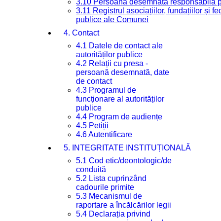
3.10 Persoana desemnată responsabilă pen
3.11 Registrul asociațiilor, fundațiilor și fe
publice ale Comunei
4. Contact
4.1 Datele de contact ale
autorităților publice
4.2 Relații cu presa -
persoană desemnată, date
de contact
4.3 Programul de
funcționare al autorităților
publice
4.4 Program de audiențe
4.5 Petiții
4.6 Autentificare
5. INTEGRITATE INSTITUȚIONALĂ
5.1 Cod etic/deontologic/de
conduită
5.2 Lista cuprinzând
cadourile primite
5.3 Mecanismul de
raportare a încălcărilor legii
5.4 Declarația privind