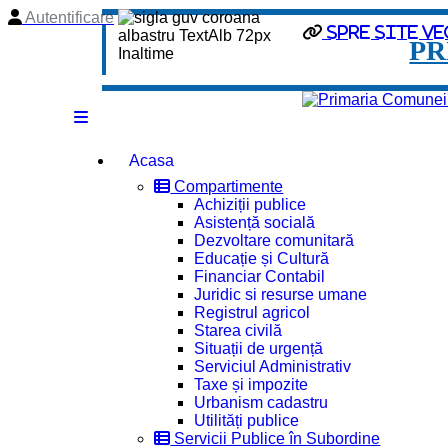
Autentificare
Spre site ve
PR
Acasa
Compartimente
Achiziții publice
Asistență socială
Dezvoltare comunitară
Educație și Cultură
Financiar Contabil
Juridic si resurse umane
Registrul agricol
Starea civilă
Situații de urgență
Serviciul Administrativ
Taxe și impozite
Urbanism cadastru
Utilități publice
Servicii Publice în Subordine