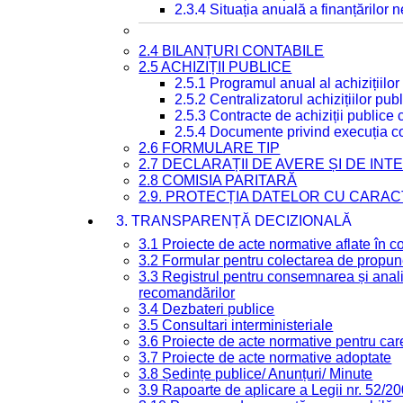
2.3.4 Situația anuală a finanțărilor
2.4 BILANȚURI CONTABILE
2.5 ACHIZIȚII PUBLICE
2.5.1 Programul anual al achizițiilor
2.5.2 Centralizatorul achizițiilor p
2.5.3 Contracte de achiziții publice
2.5.4 Documente privind execuția co
2.6 FORMULARE TIP
2.7 DECLARAȚII DE AVERE ȘI DE IN
2.8 COMISIA PARITARĂ
2.9. PROTECȚIA DATELOR CU CARA
3. TRANSPARENȚĂ DECIZIONALĂ
3.1 Proiecte de acte normative aflate în c
3.2 Formular pentru colectarea de propune
3.3 Registrul pentru consemnarea și anali
recomandărilor
3.4 Dezbateri publice
3.5 Consultari interministeriale
3.6 Proiecte de acte normative pentru care
3.7 Proiecte de acte normative adoptate
3.8 Ședințe publice/ Anunțuri/ Minute
3.9 Rapoarte de aplicare a Legii nr. 52/2