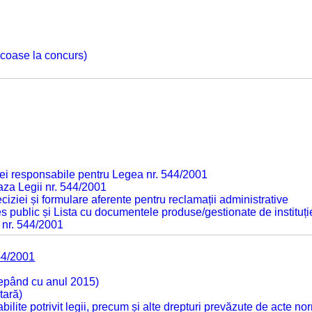
 scoase la concurs)
ei responsabile pentru Legea nr. 544/2001
baza Legii nr. 544/2001
ciziei și formulare aferente pentru reclamații administrative
s public și Lista cu documentele produse/gestionate de instituți
 nr. 544/2001
44/2001
cepând cu anul 2015)
tară)
tabilite potrivit legii, precum și alte drepturi prevăzute de acte no