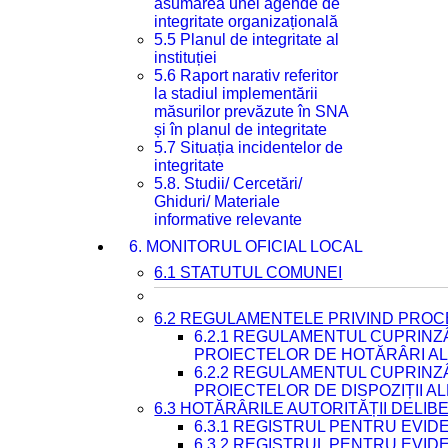
asumarea unei agende de
integritate organizațională
5.5 Planul de integritate al
instituției
5.6 Raport narativ referitor
la stadiul implementării
măsurilor prevăzute în SNA
și în planul de integritate
5.7 Situația incidentelor de
integritate
5.8. Studii/ Cercetări/
Ghiduri/ Materiale
informative relevante
6. MONITORUL OFICIAL LOCAL
6.1 STATUTUL COMUNEI
6.2 REGULAMENTELE PRIVIND PROC
6.2.1 REGULAMENTUL CUPRINZ
PROIECTELOR DE HOTĂRÂRI ALE
6.2.2 REGULAMENTUL CUPRINZ
PROIECTELOR DE DISPOZIȚII A
6.3 HOTĂRÂRILE AUTORITĂȚII DELIB
6.3.1 REGISTRUL PENTRU EVI
6.3.2 REGISTRUL PENTRU EVI