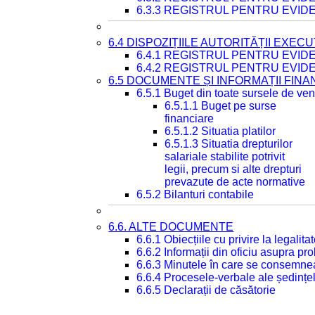
6.3.3 REGISTRUL PENTRU EVID
6.4 DISPOZIȚIILE AUTORITĂȚII EXECU
6.4.1 REGISTRUL PENTRU EVID
6.4.2 REGISTRUL PENTRU EVID
6.5 DOCUMENTE ȘI INFORMAȚII FIN
6.5.1 Buget din toate sursele de veni
6.5.1.1 Buget pe surse
financiare
6.5.1.2 Situatia platilor
6.5.1.3 Situatia drepturilor
salariale stabilite potrivit
legii, precum si alte drepturi
prevazute de acte normative
6.5.2 Bilanturi contabile
6.6. ALTE DOCUMENTE
6.6.1 Obiecțiile cu privire la legali
6.6.2 Informații din oficiu asupra p
6.6.3 Minutele în care se consemnea
6.6.4 Procesele-verbale ale ședințel
6.6.5 Declarații de căsătorie