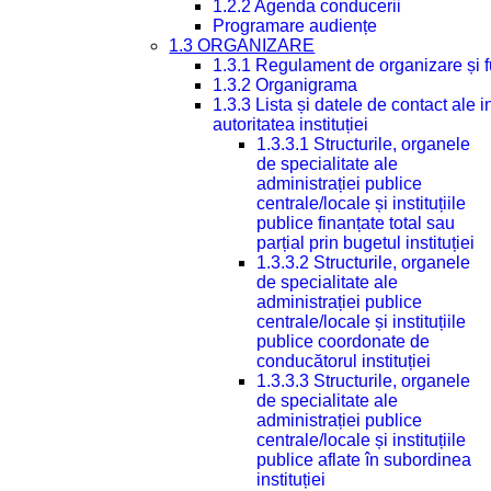
1.2.2 Agenda conducerii
Programare audiențe
1.3 ORGANIZARE
1.3.1 Regulament de organizare și 
1.3.2 Organigrama
1.3.3 Lista și datele de contact ale
autoritatea instituției
1.3.3.1 Structurile, organele
de specialitate ale
administrației publice
centrale/locale și instituțiile
publice finanțate total sau
parțial prin bugetul instituției
1.3.3.2 Structurile, organele
de specialitate ale
administrației publice
centrale/locale și instituțiile
publice coordonate de
conducătorul instituției
1.3.3.3 Structurile, organele
de specialitate ale
administrației publice
centrale/locale și instituțiile
publice aflate în subordinea
instituției