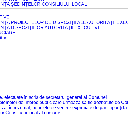
ENȚA ȘEDINȚELOR CONSILIULUI LOCAL
TIVE
ENȚA PROIECTELOR DE DISPOZIȚII ALE AUTORITĂȚII EXE
ENȚA DISPOZIȚIILOR AUTORITĂȚII EXECUTIVE
ANCIARE
turi
tate, efectuate în scris de secretarul general al Comunei
roblemelor de interes public care urmează să fie dezbătute de Con
ză, în rezumat, punctele de vedere exprimate de participanți la
or Consiliului local al comunei