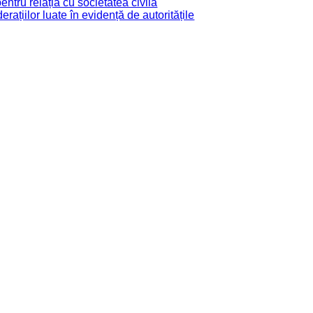
tru relația cu societatea civilă
derațiilor luate în evidență de autoritățile