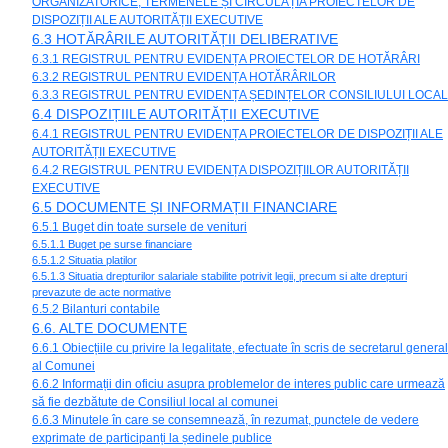
ORGANIZATORICE, TERMENELE ȘI CIRCULAȚIA PROIECTELOR DE
DISPOZIȚII ALE AUTORITĂȚII EXECUTIVE
6.3 HOTĂRÂRILE AUTORITĂȚII DELIBERATIVE
6.3.1 REGISTRUL PENTRU EVIDENȚA PROIECTELOR DE HOTĂRÂRI
6.3.2 REGISTRUL PENTRU EVIDENȚA HOTĂRÂRILOR
6.3.3 REGISTRUL PENTRU EVIDENȚA ȘEDINȚELOR CONSILIULUI LOCAL
6.4 DISPOZIȚIILE AUTORITĂȚII EXECUTIVE
6.4.1 REGISTRUL PENTRU EVIDENȚA PROIECTELOR DE DISPOZIȚII ALE
AUTORITĂȚII EXECUTIVE
6.4.2 REGISTRUL PENTRU EVIDENȚA DISPOZIȚIILOR AUTORITĂȚII
EXECUTIVE
6.5 DOCUMENTE ȘI INFORMAȚII FINANCIARE
6.5.1 Buget din toate sursele de venituri
6.5.1.1 Buget pe surse financiare
6.5.1.2 Situatia platilor
6.5.1.3 Situatia drepturilor salariale stabilite potrivit legii, precum si alte drepturi
prevazute de acte normative
6.5.2 Bilanturi contabile
6.6. ALTE DOCUMENTE
6.6.1 Obiecțiile cu privire la legalitate, efectuate în scris de secretarul general
al Comunei
6.6.2 Informații din oficiu asupra problemelor de interes public care urmează
să fie dezbătute de Consiliul local al comunei
6.6.3 Minutele în care se consemnează, în rezumat, punctele de vedere
exprimate de participanți la ședinele publice