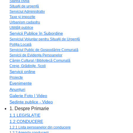
Starea civilă
Situații de urgență
Serviciul Administrativ
Taxe și impozite
Urbanism cadastru
Utilități publice
Servicii Publice în Subordine
Serviciul Voluntar pentru Situații de Urgență
Poliția Locală
Serviciul Public de Gospodărire Comunală
Servicii de Evidența Persoanelor
Cămin Cultural / Bibliotecă Comunală
Creșe, Grădinițe, Școli
Servicii online
Proiecte
Evenimente
Anunțuri
Galerie Foto | Video
Sedinte publice - Video
1. Despre Primarie
1.1 LEGISLAȚIE
1.2 CONDUCERE
1.2.1 Lista persoanelor din conducere
1.2.2 Agenda conducerii