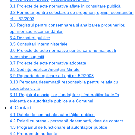
3.1 Proiecte de acte normative aflate în consultare publică
3.2 Formular pentru colectarea de propuneri, opinii, recomandări
cf. L 52/2003
3.3 Registrul pentru consemnarea și analizarea propunerilor,
opiniilor sau recomandărilor
3.4 Dezbateri publice
3.5 Consultari interministeriale
3.6 Proiecte de acte normative pentru care nu mai pot fi
transmise sugestii
3.7 Proiecte de acte normative adoptate
3.8 Ședințe publice/ Anunțuri/ Minute
3.9 Rapoarte de aplicare a Legii nr. 52/2003
3.10 Persoana desemnată responsabilă pentru relația cu
societatea civilă
3.11 Registrul asociațiilor, fundațiilor și federațiilor luate în
evidență de autoritățile publice ale Comunei
4. Contact
4.1 Datele de contact ale autorităților publice
4.2 Relații cu presa - persoană desemnată, date de contact
4.3 Programul de funcționare al autorităților publice
4.4 Program de audiențe