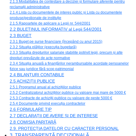
2.1.3.Modalitatea de contestare a deciziei și formulare aferente pentru
reclamații administrative
2.1.4.Lista cu documentele de interes public și Lista cu documentele
produse/gestionate de instituție
2.1.5.Rapoartele de aplicare a Legii nr. 544/2001
2.2 BULETINUL INFORMATIV al Legii 544/2001
2.3 BUGET
2.3.1 Buget pe surse financiare (începând cu anul 2015)
2.3.2 Situația plăților (execuția bugetară)
2.3.3 Situația drepturilor salariale stabilite potrivit legii, precum și alte
drepturi prevăzute de acte normative
2.3.4 Situația anuală a finanțărilor nerambursabile acordate persoanelor
fizice sau juridice fără scop patrimonial
2.4 BILANȚURI CONTABILE
2.5 ACHIZIȚII PUBLICE
2.5.1 Programul anual al achizițiilor publice
2.5.2 Centralizatorul achizițiilor publice cu valoare mai mare de 5000 €
2.5.3 Contracte de achiziții publice cu valoare de peste 5000 €
2.5.4 Documente privind execuția contractelor
2.6 FORMULARE TIP
2.7 DECLARAȚII DE AVERE ȘI DE INTERESE
2.8 COMISIA PARITARĂ
2.9. PROTECȚIA DATELOR CU CARACTER PERSONAL
3. TRANSPARENȚĂ DECIZIONALĂ