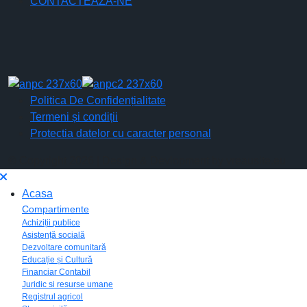
CONTACTEAZĂ-NE
Politica De Confidențialitate
Termeni și condiții
Protectia datelor cu caracter personal
© Copyright 2026 | Design & Devlopment by vreausite.eu
Acasa
Compartimente
Achiziții publice
Asistență socială
Dezvoltare comunitară
Educație și Cultură
Financiar Contabil
Juridic si resurse umane
Registrul agricol