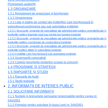
Programare audiențe
1.3 ORGANIZARE
1.3.1 Regulament de organizare și funcționare
1.3.2 Organigrama
1.3.3 Lista și datele de contact ale instituțiilor care funcționează în
subordinea/coordonarea sau sub autoritatea instituției
1.3.3.1 Structurile, organele de specialitate ale administrației publice centrale/locale și
instituțiile publice finanțate total sau parțial prin bugetul instituției
1.3.3.2 Structurile, organele de specialitate ale administrației publice centrale/locale și
instituțiile publice coordonate de conducătorul instituției
1.3.3.3 Structurile, organele de specialitate ale administrației publice centrale/locale și
instituțiile publice aflate în subordinea instituției
1.3.3.4 Unitățile care funcționează sub autoritatea instituției
1.3.4 Guvernanță corporativă
1.3.5 Carieră (anunțurile posturilor scoase la concurs)
1.4 PROGRAME ȘI STRATEGII
1.5 RAPOARTE ȘI STUDII
1.5.1 Rapoarte de Audit
1.5.2 Studii realizate
2. INFORMAȚII DE INTERES PUBLIC
2.1 SOLICITARE INFORMAȚII
2.1.1 Numele și prenumele persoanei responsabile pentru Legea nr.
544/2001
2.1.2 Formular pentru solicitare în baza Legii nr. 544/2001