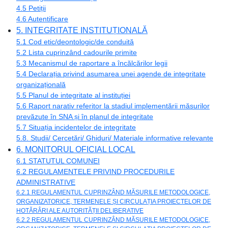
4.5 Petiții
4.6 Autentificare
5. INTEGRITATE INSTITUȚIONALĂ
5.1 Cod etic/deontologic/de conduită
5.2 Lista cuprinzând cadourile primite
5.3 Mecanismul de raportare a încălcărilor legii
5.4 Declarația privind asumarea unei agende de integritate
organizațională
5.5 Planul de integritate al instituției
5.6 Raport narativ referitor la stadiul implementării măsurilor
prevăzute în SNA și în planul de integritate
5.7 Situația incidentelor de integritate
5.8. Studii/ Cercetări/ Ghiduri/ Materiale informative relevante
6. MONITORUL OFICIAL LOCAL
6.1 STATUTUL COMUNEI
6.2 REGULAMENTELE PRIVIND PROCEDURILE
ADMINISTRATIVE
6.2.1 REGULAMENTUL CUPRINZÂND MĂSURILE METODOLOGICE,
ORGANIZATORICE, TERMENELE ȘI CIRCULAȚIA PROIECTELOR DE
HOTĂRÂRI ALE AUTORITĂȚII DELIBERATIVE
6.2.2 REGULAMENTUL CUPRINZÂND MĂSURILE METODOLOGICE,