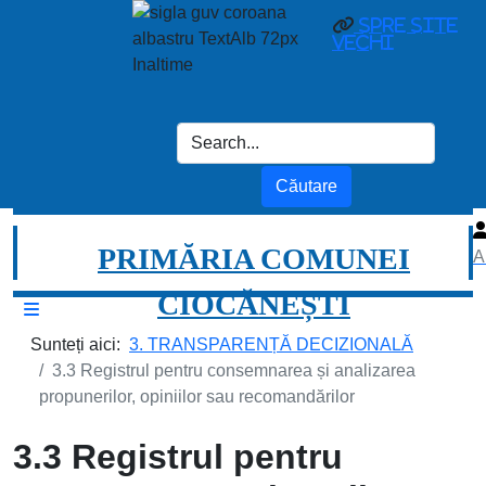
Spre site
vechi
PRIMĂRIA COMUNEI
A
CIOCĂNEȘTI
Sunteți aici:
3. TRANSPARENȚĂ DECIZIONALĂ
3.3 Registrul pentru consemnarea și analizarea
propunerilor, opiniilor sau recomandărilor
3.3 Registrul pentru