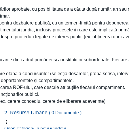
ârilor aprobate, cu posibilitatea de a căuta după număr, an sau 
imar.
 pentru dezbatere publică, cu un termen-limită pentru depunerea
imentului juridic, inclusiv procesele în care este implicată primă
espre proceduri legale de interes public (ex. obținerea unui aviz, pe
nte din cadrul primăriei și a instituțiilor subordonate. Fiecare a
re etapă a concursurilor (selecția dosarelor, proba scrisă, intervi
cu departamentele și compartimentele.
carea ROF-ului, care descrie atribuțiile fiecărui compartiment.
cționarilor publici.
ex. cerere concediu, cerere de eliberare adeverințe).
2. Resurse Umane
( 0 Documente )
Open category in new window