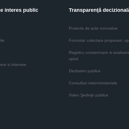
de interes public
Transparenţă decizional
Proiecte de acte normative
ile
Formular colectare propuneri, opi
Registru consemnare si analizar
opinii
vere si interese
Dezbateri publice
Consultari interministeriale
Video Şedinţe publice