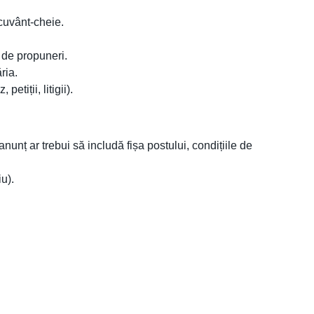
cuvânt-cheie.
 de propuneri.
ria.
tiții, litigii).
nunț ar trebui să includă fișa postului, condițiile de
u).