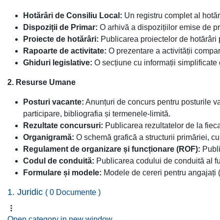
Hotărâri de Consiliu Local:
Un registru complet al hotăr
Dispoziții de Primar:
O arhivă a dispozițiilor emise de pr
Proiecte de hotărâri:
Publicarea proiectelor de hotărâri
Rapoarte de activitate:
O prezentare a activității compart
Ghiduri legislative:
O secțiune cu informații simplificate d
2. Resurse Umane
Posturi vacante:
Anunțuri de concurs pentru posturile vaca
participare, bibliografia și termenele-limită.
Rezultate concursuri:
Publicarea rezultatelor de la fieca
Organigramă:
O schemă grafică a structurii primăriei, 
Regulament de organizare și funcționare (ROF):
Publi
Codul de conduită:
Publicarea codului de conduită al fun
Formulare și modele:
Modele de cereri pentru angajați (
1. Juridic
( 0 Documente )
Open category in new window