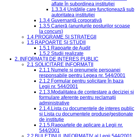
aflate în subordinea instituției
1.3.3.4 Unitățile care funcționează sub
autoritatea instituției
1.3.4 Guvernanță corporativă
1.3.5 Carieră (anunțurile posturilor scoase
la concurs)
1.4 PROGRAME ȘI STRATEGII
1.5 RAPOARTE ȘI STUDII
1.5.1 Rapoarte de Audit
1.5.2 Studii realizate
2. INFORMAȚII DE INTERES PUBLIC
2.1 SOLICITARE INFORMAȚII
2.1.1 Numele și prenumele persoanei
responsabile pentru Legea nr. 544/2001
2.1.2 Formular pentru solicitare în baza
Legii nr. 544/2001
2.1.3.Modalitatea de contestare a deciziei și
formulare aferente pentru reclamații
administrative
2.1.4.Lista cu documentele de interes public
și Lista cu documentele produse/gestionate
de instituție
2.1.5.Rapoartele de aplicare a Legii nr.
544/2001
2.2 BULETINUL INFORMATIV al Legii 544/2001