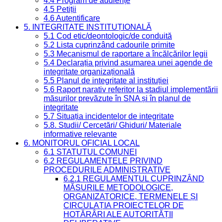
4.4 Program de audiențe
4.5 Petiții
4.6 Autentificare
5. INTEGRITATE INSTITUȚIONALĂ
5.1 Cod etic/deontologic/de conduită
5.2 Lista cuprinzând cadourile primite
5.3 Mecanismul de raportare a încălcărilor legii
5.4 Declarația privind asumarea unei agende de
integritate organizațională
5.5 Planul de integritate al instituției
5.6 Raport narativ referitor la stadiul implementării
măsurilor prevăzute în SNA și în planul de
integritate
5.7 Situația incidentelor de integritate
5.8. Studii/ Cercetări/ Ghiduri/ Materiale
informative relevante
6. MONITORUL OFICIAL LOCAL
6.1 STATUTUL COMUNEI
6.2 REGULAMENTELE PRIVIND
PROCEDURILE ADMINISTRATIVE
6.2.1 REGULAMENTUL CUPRINZÂND
MĂSURILE METODOLOGICE,
ORGANIZATORICE, TERMENELE ȘI
CIRCULAȚIA PROIECTELOR DE
HOTĂRÂRI ALE AUTORITĂȚII