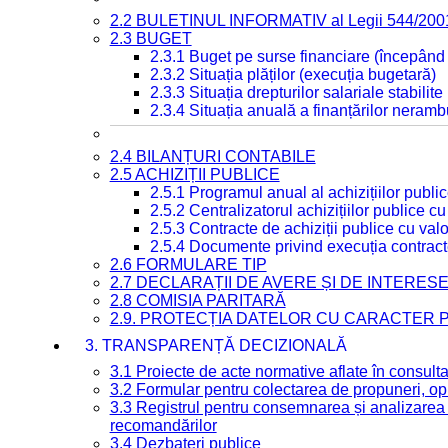
2.2 BULETINUL INFORMATIV al Legii 544/200
2.3 BUGET
2.3.1 Buget pe surse financiare (începând
2.3.2 Situația plăților (execuția bugetară)
2.3.3 Situația drepturilor salariale stabilit
2.3.4 Situația anuală a finanțărilor neramb
2.4 BILANȚURI CONTABILE
2.5 ACHIZIȚII PUBLICE
2.5.1 Programul anual al achizițiilor publi
2.5.2 Centralizatorul achizițiilor publice 
2.5.3 Contracte de achiziții publice cu va
2.5.4 Documente privind execuția contract
2.6 FORMULARE TIP
2.7 DECLARAȚII DE AVERE ȘI DE INTERES
2.8 COMISIA PARITARĂ
2.9. PROTECȚIA DATELOR CU CARACTER
3. TRANSPARENȚĂ DECIZIONALĂ
3.1 Proiecte de acte normative aflate în consult
3.2 Formular pentru colectarea de propuneri, opi
3.3 Registrul pentru consemnarea și analizarea p
recomandărilor
3.4 Dezbateri publice