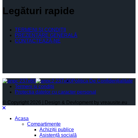
Legături rapide
TERMENI ŞI CONDIŢII
PREZENTARE GENERALĂ
CONTACTEAZĂ-NE
Politica De Confidențialitate
Termeni și condiții
Protectia datelor cu caracter personal
© Copyright 2026 | Design & Devlopment by vreausite.eu
Acasa
Compartimente
Achiziții publice
Asistență socială