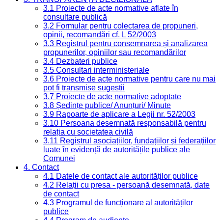
3.1 Proiecte de acte normative aflate în
consultare publică
3.2 Formular pentru colectarea de propuneri,
opinii, recomandări cf. L 52/2003
3.3 Registrul pentru consemnarea și analizarea
propunerilor, opiniilor sau recomandărilor
3.4 Dezbateri publice
3.5 Consultari interministeriale
3.6 Proiecte de acte normative pentru care nu mai
pot fi transmise sugestii
3.7 Proiecte de acte normative adoptate
3.8 Ședințe publice/ Anunțuri/ Minute
3.9 Rapoarte de aplicare a Legii nr. 52/2003
3.10 Persoana desemnată responsabilă pentru
relația cu societatea civilă
3.11 Registrul asociațiilor, fundațiilor și federațiilor
luate în evidență de autoritățile publice ale
Comunei
4. Contact
4.1 Datele de contact ale autorităților publice
4.2 Relații cu presa - persoană desemnată, date
de contact
4.3 Programul de funcționare al autorităților
publice