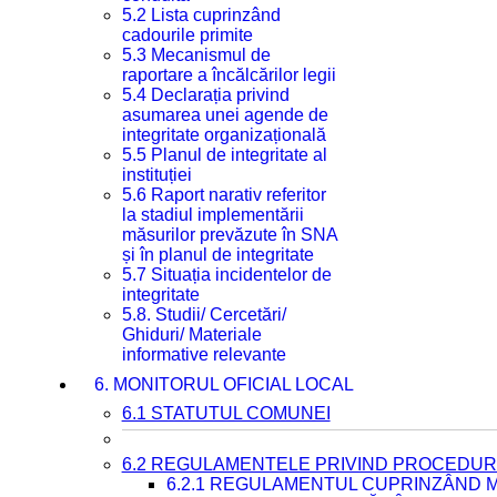
5.2 Lista cuprinzând
cadourile primite
5.3 Mecanismul de
raportare a încălcărilor legii
5.4 Declarația privind
asumarea unei agende de
integritate organizațională
5.5 Planul de integritate al
instituției
5.6 Raport narativ referitor
la stadiul implementării
măsurilor prevăzute în SNA
și în planul de integritate
5.7 Situația incidentelor de
integritate
5.8. Studii/ Cercetări/
Ghiduri/ Materiale
informative relevante
6. MONITORUL OFICIAL LOCAL
6.1 STATUTUL COMUNEI
6.2 REGULAMENTELE PRIVIND PROCEDURI
6.2.1 REGULAMENTUL CUPRINZÂND M