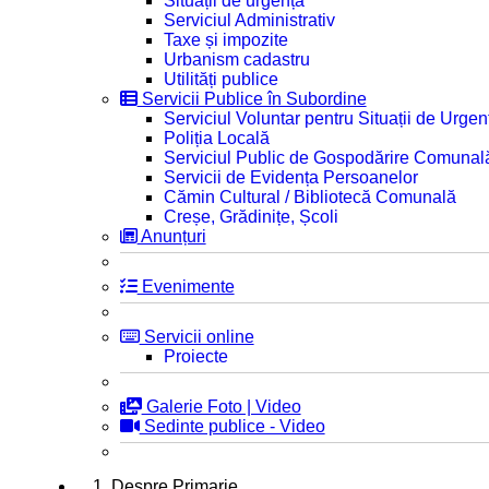
Situații de urgență
Serviciul Administrativ
Taxe și impozite
Urbanism cadastru
Utilități publice
Servicii Publice în Subordine
Serviciul Voluntar pentru Situații de Urgen
Poliția Locală
Serviciul Public de Gospodărire Comunal
Servicii de Evidența Persoanelor
Cămin Cultural / Bibliotecă Comunală
Creșe, Grădinițe, Școli
Anunțuri
Evenimente
Servicii online
Proiecte
Galerie Foto | Video
Sedinte publice - Video
1. Despre Primarie