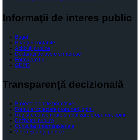
Informaţii de interes public
Buget
Bilanţuri contabile
Achiziţii publice
Declaratii de avere si interese
Formulare tip
GDPR
Transparenţă decizională
Proiecte de acte normative
Formular colectare propuneri, opinii
Registru consemnare si analizare propuneri, opinii
Dezbateri publice
Consultari interministeriale
Video Şedinţe publice