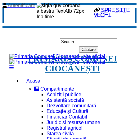
Autentificare
Spre site
vechi
PRIMĂRIA COMUNEI
CIOCĂNEȘTI
Acasa
Compartimente
Achiziții publice
Asistență socială
Dezvoltare comunitară
Educație și Cultură
Financiar Contabil
Juridic si resurse umane
Registrul agricol
Starea civilă