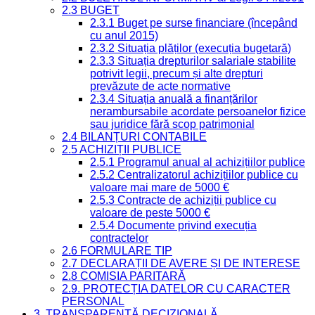
2.3 BUGET
2.3.1 Buget pe surse financiare (începând
cu anul 2015)
2.3.2 Situația plăților (execuția bugetară)
2.3.3 Situația drepturilor salariale stabilite
potrivit legii, precum și alte drepturi
prevăzute de acte normative
2.3.4 Situația anuală a finanțărilor
nerambursabile acordate persoanelor fizice
sau juridice fără scop patrimonial
2.4 BILANȚURI CONTABILE
2.5 ACHIZIȚII PUBLICE
2.5.1 Programul anual al achizițiilor publice
2.5.2 Centralizatorul achizițiilor publice cu
valoare mai mare de 5000 €
2.5.3 Contracte de achiziții publice cu
valoare de peste 5000 €
2.5.4 Documente privind execuția
contractelor
2.6 FORMULARE TIP
2.7 DECLARAȚII DE AVERE ȘI DE INTERESE
2.8 COMISIA PARITARĂ
2.9. PROTECȚIA DATELOR CU CARACTER
PERSONAL
3. TRANSPARENȚĂ DECIZIONALĂ