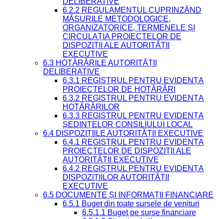
DELIBERATIVE
6.2.2 REGULAMENTUL CUPRINZÂND
MĂSURILE METODOLOGICE,
ORGANIZATORICE, TERMENELE ȘI
CIRCULAȚIA PROIECTELOR DE
DISPOZIȚII ALE AUTORITĂȚII
EXECUTIVE
6.3 HOTĂRÂRILE AUTORITĂȚII
DELIBERATIVE
6.3.1 REGISTRUL PENTRU EVIDENȚA
PROIECTELOR DE HOTĂRÂRI
6.3.2 REGISTRUL PENTRU EVIDENȚA
HOTĂRÂRILOR
6.3.3 REGISTRUL PENTRU EVIDENȚA
ȘEDINȚELOR CONSILIULUI LOCAL
6.4 DISPOZIȚIILE AUTORITĂȚII EXECUTIVE
6.4.1 REGISTRUL PENTRU EVIDENȚA
PROIECTELOR DE DISPOZIȚII ALE
AUTORITĂȚII EXECUTIVE
6.4.2 REGISTRUL PENTRU EVIDENȚA
DISPOZIȚIILOR AUTORITĂȚII
EXECUTIVE
6.5 DOCUMENTE ȘI INFORMAȚII FINANCIARE
6.5.1 Buget din toate sursele de venituri
6.5.1.1 Buget pe surse financiare