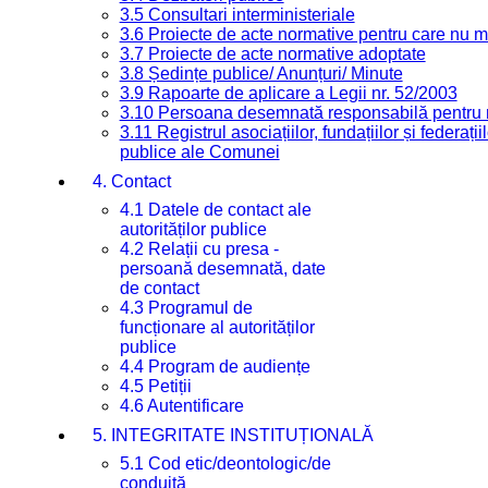
3.5 Consultari interministeriale
3.6 Proiecte de acte normative pentru care nu ma
3.7 Proiecte de acte normative adoptate
3.8 Ședințe publice/ Anunțuri/ Minute
3.9 Rapoarte de aplicare a Legii nr. 52/2003
3.10 Persoana desemnată responsabilă pentru re
3.11 Registrul asociațiilor, fundațiilor și federații
publice ale Comunei
4. Contact
4.1 Datele de contact ale
autorităților publice
4.2 Relații cu presa -
persoană desemnată, date
de contact
4.3 Programul de
funcționare al autorităților
publice
4.4 Program de audiențe
4.5 Petiții
4.6 Autentificare
5. INTEGRITATE INSTITUȚIONALĂ
5.1 Cod etic/deontologic/de
conduită