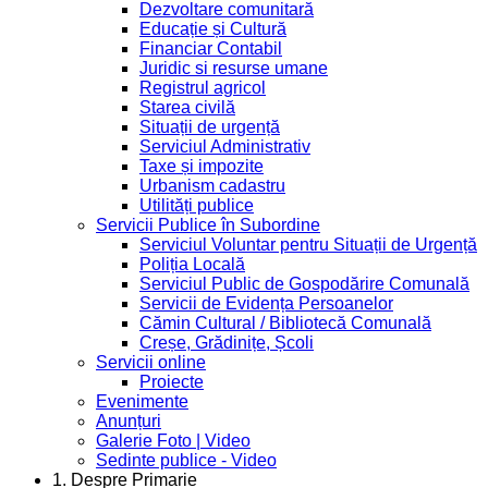
Dezvoltare comunitară
Educație și Cultură
Financiar Contabil
Juridic si resurse umane
Registrul agricol
Starea civilă
Situații de urgență
Serviciul Administrativ
Taxe și impozite
Urbanism cadastru
Utilități publice
Servicii Publice în Subordine
Serviciul Voluntar pentru Situații de Urgență
Poliția Locală
Serviciul Public de Gospodărire Comunală
Servicii de Evidența Persoanelor
Cămin Cultural / Bibliotecă Comunală
Creșe, Grădinițe, Școli
Servicii online
Proiecte
Evenimente
Anunțuri
Galerie Foto | Video
Sedinte publice - Video
1. Despre Primarie