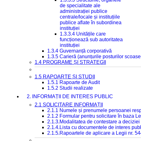
de specialitate ale
administrației publice
centrale/locale și instituțiile
publice aflate în subordinea
instituției
1.3.3.4 Unitățile care
funcționează sub autoritatea
instituției
1.3.4 Guvernanță corporativă
1.3.5 Carieră (anunțurile posturilor scoase
1.4 PROGRAME ȘI STRATEGII
1.5 RAPOARTE ȘI STUDII
1.5.1 Rapoarte de Audit
1.5.2 Studii realizate
2. INFORMAȚII DE INTERES PUBLIC
2.1 SOLICITARE INFORMAȚII
2.1.1 Numele și prenumele persoanei resp
2.1.2 Formular pentru solicitare în baza Le
2.1.3.Modalitatea de contestare a deciziei 
2.1.4.Lista cu documentele de interes publ
2.1.5.Rapoartele de aplicare a Legii nr. 5