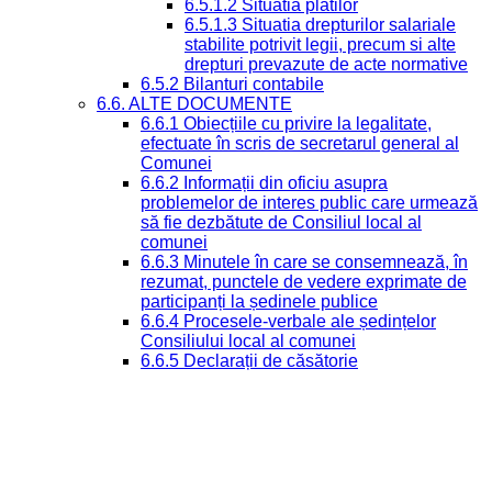
6.5.1.2 Situatia platilor
6.5.1.3 Situatia drepturilor salariale
stabilite potrivit legii, precum si alte
drepturi prevazute de acte normative
6.5.2 Bilanturi contabile
6.6. ALTE DOCUMENTE
6.6.1 Obiecțiile cu privire la legalitate,
efectuate în scris de secretarul general al
Comunei
6.6.2 Informații din oficiu asupra
problemelor de interes public care urmează
să fie dezbătute de Consiliul local al
comunei
6.6.3 Minutele în care se consemnează, în
rezumat, punctele de vedere exprimate de
participanți la ședinele publice
6.6.4 Procesele-verbale ale ședințelor
Consiliului local al comunei
6.6.5 Declarații de căsătorie