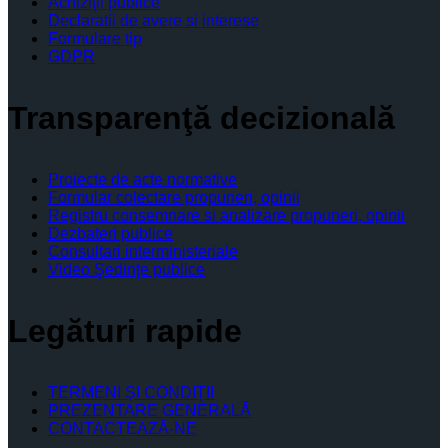
Achiziţii publice
Declaratii de avere si interese
Formulare tip
GDPR
Transparenţă decizională
Proiecte de acte normative
Formular colectare propuneri, opinii
Registru consemnare si analizare propuneri, opinii
Dezbateri publice
Consultari interministeriale
Video Şedinţe publice
Legături rapide
TERMENI ŞI CONDIŢII
PREZENTARE GENERALĂ
CONTACTEAZĂ-NE