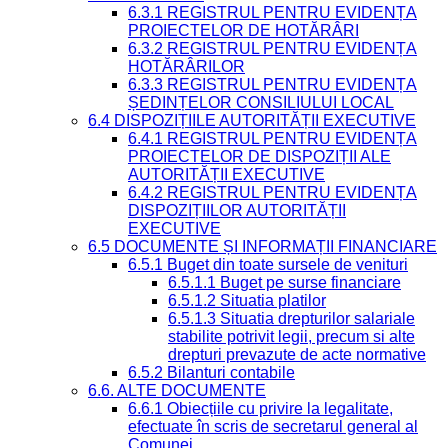
6.3.1 REGISTRUL PENTRU EVIDENȚA
PROIECTELOR DE HOTĂRÂRI
6.3.2 REGISTRUL PENTRU EVIDENȚA
HOTĂRÂRILOR
6.3.3 REGISTRUL PENTRU EVIDENȚA
ȘEDINȚELOR CONSILIULUI LOCAL
6.4 DISPOZIȚIILE AUTORITĂȚII EXECUTIVE
6.4.1 REGISTRUL PENTRU EVIDENȚA
PROIECTELOR DE DISPOZIȚII ALE
AUTORITĂȚII EXECUTIVE
6.4.2 REGISTRUL PENTRU EVIDENȚA
DISPOZIȚIILOR AUTORITĂȚII
EXECUTIVE
6.5 DOCUMENTE ȘI INFORMAȚII FINANCIARE
6.5.1 Buget din toate sursele de venituri
6.5.1.1 Buget pe surse financiare
6.5.1.2 Situatia platilor
6.5.1.3 Situatia drepturilor salariale
stabilite potrivit legii, precum si alte
drepturi prevazute de acte normative
6.5.2 Bilanturi contabile
6.6. ALTE DOCUMENTE
6.6.1 Obiecțiile cu privire la legalitate,
efectuate în scris de secretarul general al
Comunei