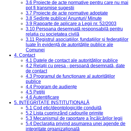
3.6 Proiecte de acte normative pentru care nu mai
pot fi transmise sugestii
3.7 Proiecte de acte normative adoptate
3.8 Ședințe publice/ Anunțuri/ Minute
3.9 Rapoarte de aplicare a Legii nr. 52/2003
3.10 Persoana desemnată responsabilă pentru
relația cu societatea civilă
3.11 Registrul asociațiilor, fundațiilor și federațiilor
luate în evidență de autoritățile publice ale
Comunei
4. Contact
4.1 Datele de contact ale autorităților publice
4.2 Relații cu presa - persoană desemnată, date
de contact
4.3 Programul de funcționare al autorităților
publice
4.4 Program de audiențe
4.5 Petiții
4.6 Autentificare
5. INTEGRITATE INSTITUȚIONALĂ
5.1 Cod etic/deontologic/de conduită
5.2 Lista cuprinzând cadourile primite
5.3 Mecanismul de raportare a încălcărilor legii
5.4 Declarația privind asumarea unei agende de
integritate organizațională