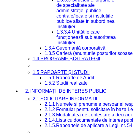
de specialitate ale
administrației publice
centrale/locale și instituțiile
publice aflate în subordinea
instituției
1.3.3.4 Unitățile care
funcționează sub autoritatea
instituției
1.3.4 Guvernanță corporativă
1.3.5 Carieră (anunțurile posturilor scoase
1.4 PROGRAME ȘI STRATEGII
1.5 RAPOARTE ȘI STUDII
1.5.1 Rapoarte de Audit
1.5.2 Studii realizate
2. INFORMAȚII DE INTERES PUBLIC
2.1 SOLICITARE INFORMAȚII
2.1.1 Numele și prenumele persoanei resp
2.1.2 Formular pentru solicitare în baza Le
2.1.3.Modalitatea de contestare a deciziei 
2.1.4.Lista cu documentele de interes publ
2.1.5.Rapoartele de aplicare a Legii nr. 5