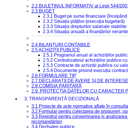
2.2 BULETINUL INFORMATIV al Legii 544/200
2.3 BUGET
2.3.1 Buget pe surse financiare (începând
2.3.2 Situația plăților (execuția bugetară)
2.3.3 Situația drepturilor salariale stabilit
2.3.4 Situația anuală a finanțărilor neramb
2.4 BILANȚURI CONTABILE
2.5 ACHIZIȚII PUBLICE
2.5.1 Programul anual al achizițiilor publi
2.5.2 Centralizatorul achizițiilor publice 
2.5.3 Contracte de achiziții publice cu va
2.5.4 Documente privind execuția contract
2.6 FORMULARE TIP
2.7 DECLARAȚII DE AVERE ȘI DE INTERES
2.8 COMISIA PARITARĂ
2.9. PROTECȚIA DATELOR CU CARACTER
3. TRANSPARENȚĂ DECIZIONALĂ
3.1 Proiecte de acte normative aflate în consult
3.2 Formular pentru colectarea de propuneri, opi
3.3 Registrul pentru consemnarea și analizarea p
recomandărilor
3.4 Dezbateri publice