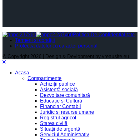
Politica De Confidențialitate
Termeni și condiții
Protectia datelor cu caracter personal
© Copyright 2026 | Design & Devlopment by vreausite.eu
Acasa
Compartimente
Achiziții publice
Asistență socială
Dezvoltare comunitară
Educație și Cultură
Financiar Contabil
Juridic si resurse umane
Registrul agricol
Starea civilă
Situații de urgență
Serviciul Administrativ