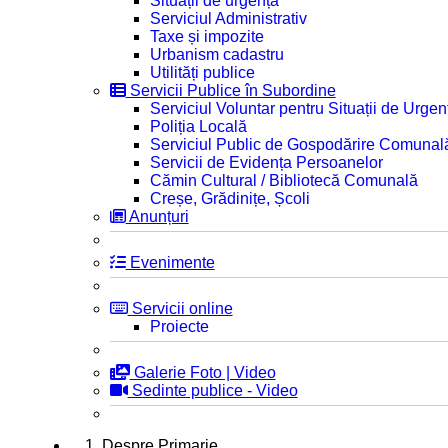
Situații de urgență
Serviciul Administrativ
Taxe și impozite
Urbanism cadastru
Utilități publice
Servicii Publice în Subordine
Serviciul Voluntar pentru Situații de Urgen
Poliția Locală
Serviciul Public de Gospodărire Comunal
Servicii de Evidența Persoanelor
Cămin Cultural / Bibliotecă Comunală
Creșe, Grădinițe, Școli
Anunțuri
Evenimente
Servicii online
Proiecte
Galerie Foto | Video
Sedinte publice - Video
1. Despre Primarie