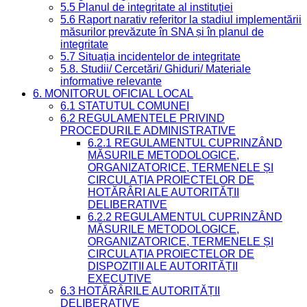
5.5 Planul de integritate al instituției
5.6 Raport narativ referitor la stadiul implementării
măsurilor prevăzute în SNA și în planul de
integritate
5.7 Situația incidentelor de integritate
5.8. Studii/ Cercetări/ Ghiduri/ Materiale
informative relevante
6. MONITORUL OFICIAL LOCAL
6.1 STATUTUL COMUNEI
6.2 REGULAMENTELE PRIVIND
PROCEDURILE ADMINISTRATIVE
6.2.1 REGULAMENTUL CUPRINZÂND
MĂSURILE METODOLOGICE,
ORGANIZATORICE, TERMENELE ȘI
CIRCULAȚIA PROIECTELOR DE
HOTĂRÂRI ALE AUTORITĂȚII
DELIBERATIVE
6.2.2 REGULAMENTUL CUPRINZÂND
MĂSURILE METODOLOGICE,
ORGANIZATORICE, TERMENELE ȘI
CIRCULAȚIA PROIECTELOR DE
DISPOZIȚII ALE AUTORITĂȚII
EXECUTIVE
6.3 HOTĂRÂRILE AUTORITĂȚII
DELIBERATIVE