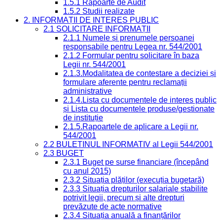
1.5.1 Rapoarte de Audit
1.5.2 Studii realizate
2. INFORMAȚII DE INTERES PUBLIC
2.1 SOLICITARE INFORMAȚII
2.1.1 Numele și prenumele persoanei
responsabile pentru Legea nr. 544/2001
2.1.2 Formular pentru solicitare în baza
Legii nr. 544/2001
2.1.3.Modalitatea de contestare a deciziei și
formulare aferente pentru reclamații
administrative
2.1.4.Lista cu documentele de interes public
și Lista cu documentele produse/gestionate
de instituție
2.1.5.Rapoartele de aplicare a Legii nr.
544/2001
2.2 BULETINUL INFORMATIV al Legii 544/2001
2.3 BUGET
2.3.1 Buget pe surse financiare (începând
cu anul 2015)
2.3.2 Situația plăților (execuția bugetară)
2.3.3 Situația drepturilor salariale stabilite
potrivit legii, precum și alte drepturi
prevăzute de acte normative
2.3.4 Situația anuală a finanțărilor