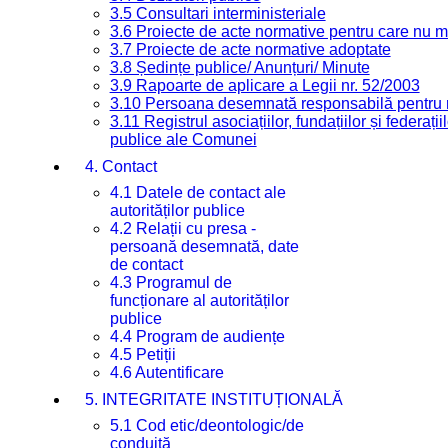
3.5 Consultari interministeriale
3.6 Proiecte de acte normative pentru care nu ma
3.7 Proiecte de acte normative adoptate
3.8 Ședințe publice/ Anunțuri/ Minute
3.9 Rapoarte de aplicare a Legii nr. 52/2003
3.10 Persoana desemnată responsabilă pentru re
3.11 Registrul asociațiilor, fundațiilor și federații
publice ale Comunei
4. Contact
4.1 Datele de contact ale
autorităților publice
4.2 Relații cu presa -
persoană desemnată, date
de contact
4.3 Programul de
funcționare al autorităților
publice
4.4 Program de audiențe
4.5 Petiții
4.6 Autentificare
5. INTEGRITATE INSTITUȚIONALĂ
5.1 Cod etic/deontologic/de
conduită