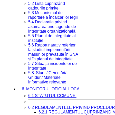
5.2 Lista cuprinzând
cadourile primite
5.3 Mecanismul de
raportare a încălcărilor legii
5.4 Declarația privind
asumarea unei agende de
integritate organizațională
5.5 Planul de integritate al
instituției
5.6 Raport narativ referitor
la stadiul implementării
măsurilor prevăzute în SNA
și în planul de integritate
5.7 Situația incidentelor de
integritate
5.8. Studii/ Cercetări/
Ghiduri/ Materiale
informative relevante
6. MONITORUL OFICIAL LOCAL
6.1 STATUTUL COMUNEI
6.2 REGULAMENTELE PRIVIND PROCEDURI
6.2.1 REGULAMENTUL CUPRINZÂND M