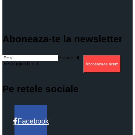
Aboneaza-te la newsletter
Please fill
the required field.
Aboneaza-te acum
Pe retele sociale
Facebook