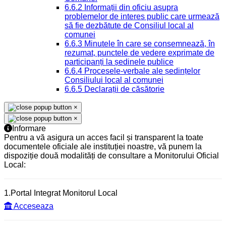
6.6.2 Informații din oficiu asupra
problemelor de interes public care urmează
să fie dezbătute de Consiliul local al
comunei
6.6.3 Minutele în care se consemnează, în
rezumat, punctele de vedere exprimate de
participanți la ședinele publice
6.6.4 Procesele-verbale ale ședințelor
Consiliului local al comunei
6.6.5 Declarații de căsătorie
×
×
Informare
Pentru a vă asigura un acces facil și transparent la toate
documentele oficiale ale instituției noastre, vă punem la
dispoziție două modalități de consultare a Monitorului Oficial
Local:
1.Portal Integrat Monitorul Local
Acceseaza