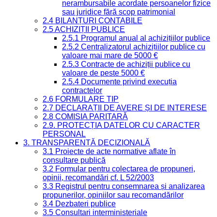
nerambursabile acordate persoanelor fizice
sau juridice fără scop patrimonial
2.4 BILANȚURI CONTABILE
2.5 ACHIZIȚII PUBLICE
2.5.1 Programul anual al achizițiilor publice
2.5.2 Centralizatorul achizițiilor publice cu
valoare mai mare de 5000 €
2.5.3 Contracte de achiziții publice cu
valoare de peste 5000 €
2.5.4 Documente privind execuția
contractelor
2.6 FORMULARE TIP
2.7 DECLARAȚII DE AVERE ȘI DE INTERESE
2.8 COMISIA PARITARĂ
2.9. PROTECȚIA DATELOR CU CARACTER
PERSONAL
3. TRANSPARENȚĂ DECIZIONALĂ
3.1 Proiecte de acte normative aflate în
consultare publică
3.2 Formular pentru colectarea de propuneri,
opinii, recomandări cf. L 52/2003
3.3 Registrul pentru consemnarea și analizarea
propunerilor, opiniilor sau recomandărilor
3.4 Dezbateri publice
3.5 Consultari interministeriale