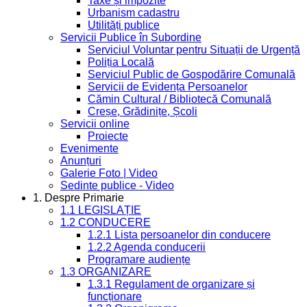
Taxe și impozite
Urbanism cadastru
Utilități publice
Servicii Publice în Subordine
Serviciul Voluntar pentru Situații de Urgență
Poliția Locală
Serviciul Public de Gospodărire Comunală
Servicii de Evidența Persoanelor
Cămin Cultural / Bibliotecă Comunală
Creșe, Grădinițe, Școli
Servicii online
Proiecte
Evenimente
Anunțuri
Galerie Foto | Video
Sedinte publice - Video
1. Despre Primarie
1.1 LEGISLAȚIE
1.2 CONDUCERE
1.2.1 Lista persoanelor din conducere
1.2.2 Agenda conducerii
Programare audiențe
1.3 ORGANIZARE
1.3.1 Regulament de organizare și
funcționare