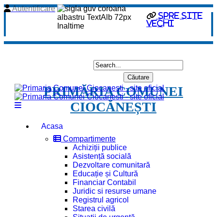
Autentificare
Spre site
vechi
PRIMĂRIA COMUNEI
CIOCĂNEȘTI
Acasa
Compartimente
Achiziții publice
Asistență socială
Dezvoltare comunitară
Educație și Cultură
Financiar Contabil
Juridic si resurse umane
Registrul agricol
Starea civilă