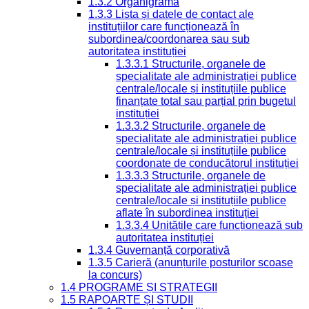
1.3.2 Organigrama
1.3.3 Lista și datele de contact ale
instituțiilor care funcționează în
subordinea/coordonarea sau sub
autoritatea instituției
1.3.3.1 Structurile, organele de
specialitate ale administrației publice
centrale/locale și instituțiile publice
finanțate total sau parțial prin bugetul
instituției
1.3.3.2 Structurile, organele de
specialitate ale administrației publice
centrale/locale și instituțiile publice
coordonate de conducătorul instituției
1.3.3.3 Structurile, organele de
specialitate ale administrației publice
centrale/locale și instituțiile publice
aflate în subordinea instituției
1.3.3.4 Unitățile care funcționează sub
autoritatea instituției
1.3.4 Guvernanță corporativă
1.3.5 Carieră (anunțurile posturilor scoase
la concurs)
1.4 PROGRAME ȘI STRATEGII
1.5 RAPOARTE ȘI STUDII