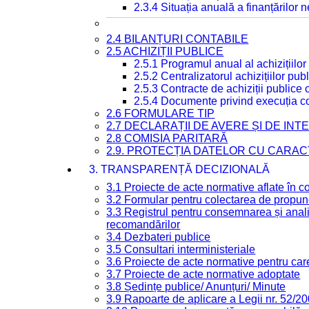
2.3.4 Situația anuală a finanțărilor
2.4 BILANȚURI CONTABILE
2.5 ACHIZIȚII PUBLICE
2.5.1 Programul anual al achizițiilor
2.5.2 Centralizatorul achizițiilor p
2.5.3 Contracte de achiziții publice
2.5.4 Documente privind execuția co
2.6 FORMULARE TIP
2.7 DECLARAȚII DE AVERE ȘI DE IN
2.8 COMISIA PARITARĂ
2.9. PROTECȚIA DATELOR CU CARA
3. TRANSPARENȚĂ DECIZIONALĂ
3.1 Proiecte de acte normative aflate în c
3.2 Formular pentru colectarea de propune
3.3 Registrul pentru consemnarea și anali
recomandărilor
3.4 Dezbateri publice
3.5 Consultari interministeriale
3.6 Proiecte de acte normative pentru care
3.7 Proiecte de acte normative adoptate
3.8 Ședințe publice/ Anunțuri/ Minute
3.9 Rapoarte de aplicare a Legii nr. 52/2