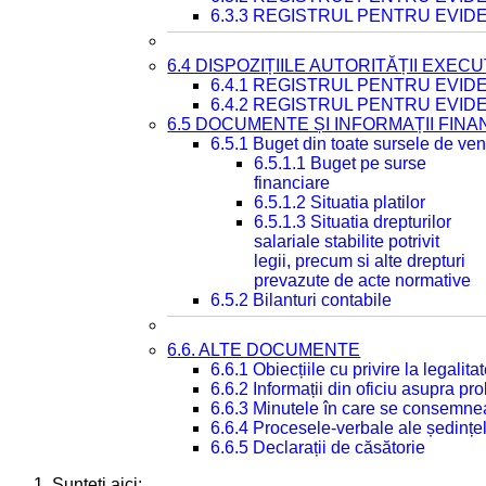
6.3.3 REGISTRUL PENTRU EVID
6.4 DISPOZIȚIILE AUTORITĂȚII EXECU
6.4.1 REGISTRUL PENTRU EVID
6.4.2 REGISTRUL PENTRU EVID
6.5 DOCUMENTE ȘI INFORMAȚII FIN
6.5.1 Buget din toate sursele de veni
6.5.1.1 Buget pe surse
financiare
6.5.1.2 Situatia platilor
6.5.1.3 Situatia drepturilor
salariale stabilite potrivit
legii, precum si alte drepturi
prevazute de acte normative
6.5.2 Bilanturi contabile
6.6. ALTE DOCUMENTE
6.6.1 Obiecțiile cu privire la legali
6.6.2 Informații din oficiu asupra p
6.6.3 Minutele în care se consemnea
6.6.4 Procesele-verbale ale ședințel
6.6.5 Declarații de căsătorie
Sunteți aici: