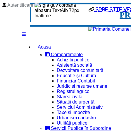
Autentificare
Spre site ve
PR
Acasa
Compartimente
Achiziții publice
Asistență socială
Dezvoltare comunitară
Educație și Cultură
Financiar Contabil
Juridic si resurse umane
Registrul agricol
Starea civilă
Situații de urgență
Serviciul Administrativ
Taxe și impozite
Urbanism cadastru
Utilități publice
Servicii Publice în Subordine