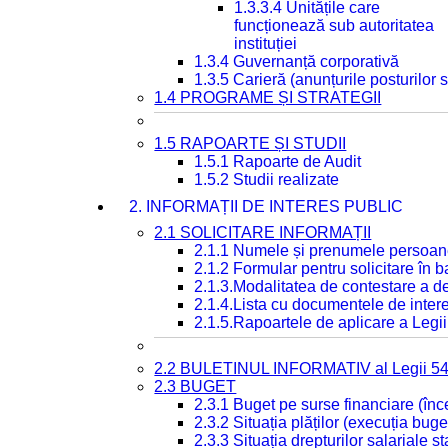
1.3.3.4 Unitățile care
funcționează sub autoritatea
instituției
1.3.4 Guvernanță corporativă
1.3.5 Carieră (anunțurile posturilor
1.4 PROGRAME ȘI STRATEGII
1.5 RAPOARTE ȘI STUDII
1.5.1 Rapoarte de Audit
1.5.2 Studii realizate
2. INFORMAȚII DE INTERES PUBLIC
2.1 SOLICITARE INFORMAȚII
2.1.1 Numele și prenumele persoan
2.1.2 Formular pentru solicitare în 
2.1.3.Modalitatea de contestare a de
2.1.4.Lista cu documentele de intere
2.1.5.Rapoartele de aplicare a Legii
2.2 BULETINUL INFORMATIV al Legii 5
2.3 BUGET
2.3.1 Buget pe surse financiare (în
2.3.2 Situația plăților (execuția buge
2.3.3 Situația drepturilor salariale s