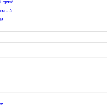
e Urgență
omunală
lă
re