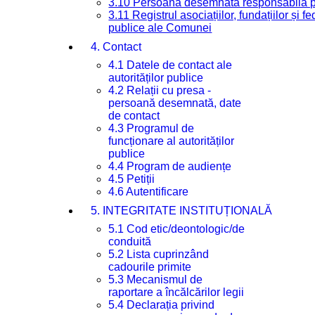
3.10 Persoana desemnată responsabilă pen
3.11 Registrul asociațiilor, fundațiilor și fe
publice ale Comunei
4. Contact
4.1 Datele de contact ale
autorităților publice
4.2 Relații cu presa -
persoană desemnată, date
de contact
4.3 Programul de
funcționare al autorităților
publice
4.4 Program de audiențe
4.5 Petiții
4.6 Autentificare
5. INTEGRITATE INSTITUȚIONALĂ
5.1 Cod etic/deontologic/de
conduită
5.2 Lista cuprinzând
cadourile primite
5.3 Mecanismul de
raportare a încălcărilor legii
5.4 Declarația privind