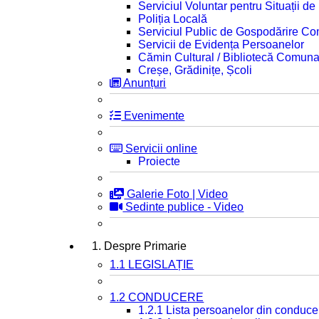
Serviciul Voluntar pentru Situații d
Poliția Locală
Serviciul Public de Gospodărire C
Servicii de Evidența Persoanelor
Cămin Cultural / Bibliotecă Comuna
Creșe, Grădinițe, Școli
Anunțuri
Evenimente
Servicii online
Proiecte
Galerie Foto | Video
Sedinte publice - Video
1. Despre Primarie
1.1 LEGISLAȚIE
1.2 CONDUCERE
1.2.1 Lista persoanelor din conduce