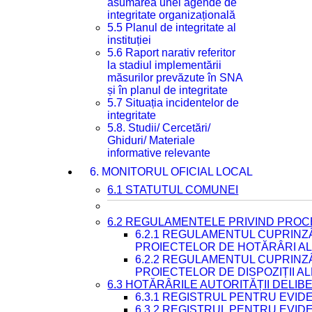
asumarea unei agende de
integritate organizațională
5.5 Planul de integritate al
instituției
5.6 Raport narativ referitor
la stadiul implementării
măsurilor prevăzute în SNA
și în planul de integritate
5.7 Situația incidentelor de
integritate
5.8. Studii/ Cercetări/
Ghiduri/ Materiale
informative relevante
6. MONITORUL OFICIAL LOCAL
6.1 STATUTUL COMUNEI
6.2 REGULAMENTELE PRIVIND PROC
6.2.1 REGULAMENTUL CUPRINZ
PROIECTELOR DE HOTĂRÂRI ALE
6.2.2 REGULAMENTUL CUPRINZ
PROIECTELOR DE DISPOZIȚII A
6.3 HOTĂRÂRILE AUTORITĂȚII DELIB
6.3.1 REGISTRUL PENTRU EVI
6.3.2 REGISTRUL PENTRU EVI