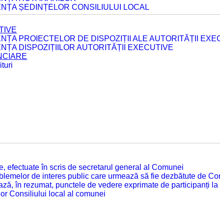
ENȚA ȘEDINȚELOR CONSILIULUI LOCAL
TIVE
ENȚA PROIECTELOR DE DISPOZIȚII ALE AUTORITĂȚII EXE
ENȚA DISPOZIȚIILOR AUTORITĂȚII EXECUTIVE
ANCIARE
turi
tate, efectuate în scris de secretarul general al Comunei
roblemelor de interes public care urmează să fie dezbătute de Con
ză, în rezumat, punctele de vedere exprimate de participanți la
or Consiliului local al comunei