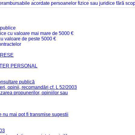
 nerambursabile acordate persoanelor fizice sau juridice fără sco
 publice
ublice cu valoare mai mare de 5000 €
 cu valoare de peste 5000 €
ntractelor
TERESE
CTER PERSONAL
onsultare publică
ri, opinii, recomandări cf. L 52/2003
zarea propunerilor, opiniilor sau
 nu mai pot fi transmise sugestii
003