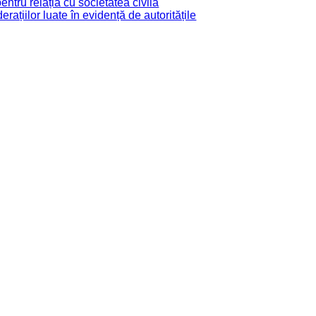
tru relația cu societatea civilă
derațiilor luate în evidență de autoritățile