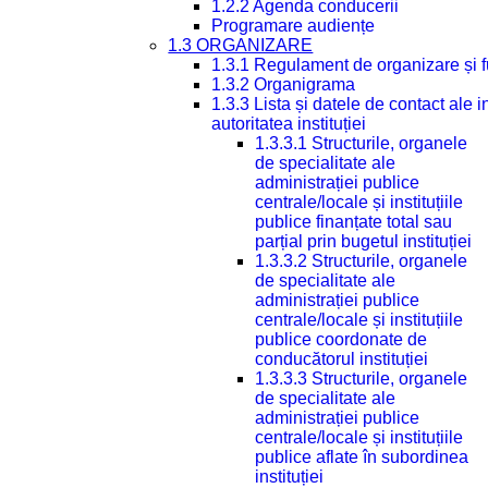
1.2.2 Agenda conducerii
Programare audiențe
1.3 ORGANIZARE
1.3.1 Regulament de organizare și 
1.3.2 Organigrama
1.3.3 Lista și datele de contact ale
autoritatea instituției
1.3.3.1 Structurile, organele
de specialitate ale
administrației publice
centrale/locale și instituțiile
publice finanțate total sau
parțial prin bugetul instituției
1.3.3.2 Structurile, organele
de specialitate ale
administrației publice
centrale/locale și instituțiile
publice coordonate de
conducătorul instituției
1.3.3.3 Structurile, organele
de specialitate ale
administrației publice
centrale/locale și instituțiile
publice aflate în subordinea
instituției