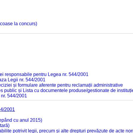
 scoase la concurs)
ei responsabile pentru Legea nr. 544/2001
baza Legii nr. 544/2001
ciziei și formulare aferente pentru reclamații administrative
s public și Lista cu documentele produse/gestionate de instituți
 nr. 544/2001
44/2001
cepând cu anul 2015)
tară)
tabilite potrivit legii, precum și alte drepturi prevăzute de acte no