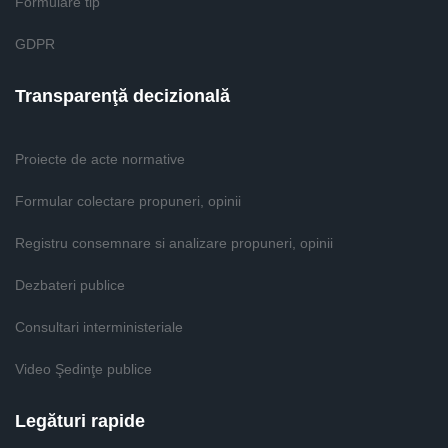
Formulare tip
GDPR
Transparenţă decizională
Proiecte de acte normative
Formular colectare propuneri, opinii
Registru consemnare si analizare propuneri, opinii
Dezbateri publice
Consultari interministeriale
Video Şedinţe publice
Legături rapide