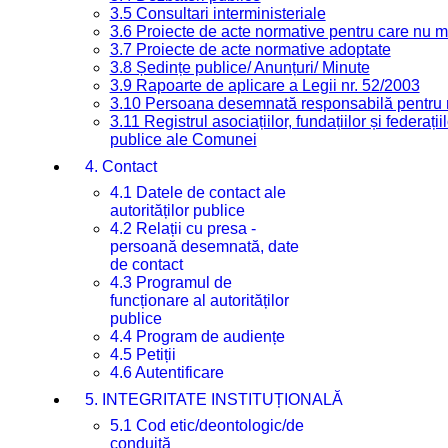
3.5 Consultari interministeriale
3.6 Proiecte de acte normative pentru care nu ma
3.7 Proiecte de acte normative adoptate
3.8 Ședințe publice/ Anunțuri/ Minute
3.9 Rapoarte de aplicare a Legii nr. 52/2003
3.10 Persoana desemnată responsabilă pentru re
3.11 Registrul asociațiilor, fundațiilor și federații
publice ale Comunei
4. Contact
4.1 Datele de contact ale
autorităților publice
4.2 Relații cu presa -
persoană desemnată, date
de contact
4.3 Programul de
funcționare al autorităților
publice
4.4 Program de audiențe
4.5 Petiții
4.6 Autentificare
5. INTEGRITATE INSTITUȚIONALĂ
5.1 Cod etic/deontologic/de
conduită