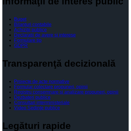
Informaţii de interes public
Buget
Bilanţuri contabile
Achiziţii publice
Declaratii de avere si interese
Formulare tip
GDPR
Transparenţă decizională
Proiecte de acte normative
Formular colectare propuneri, opinii
Registru consemnare si analizare propuneri, opinii
Dezbateri publice
Consultari interministeriale
Video Şedinţe publice
Legături rapide