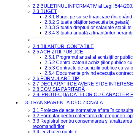
2.2 BULETINUL INFORMATIV al Legii 544/200
2.3 BUGET
2.3.1 Buget pe surse financiare (începând
2.3.2 Situația plăților (execuția bugetară)
2.3.3 Situația drepturilor salariale stabilit
2.3.4 Situația anuală a finanțărilor neramb
2.4 BILANȚURI CONTABILE
2.5 ACHIZIȚII PUBLICE
2.5.1 Programul anual al achizițiilor publi
2.5.2 Centralizatorul achizițiilor publice 
2.5.3 Contracte de achiziții publice cu va
2.5.4 Documente privind execuția contract
2.6 FORMULARE TIP
2.7 DECLARAȚII DE AVERE ȘI DE INTERES
2.8 COMISIA PARITARĂ
2.9. PROTECȚIA DATELOR CU CARACTER
3. TRANSPARENȚĂ DECIZIONALĂ
3.1 Proiecte de acte normative aflate în consult
3.2 Formular pentru colectarea de propuneri, opi
3.3 Registrul pentru consemnarea și analizarea p
recomandărilor
3.4 Dezbateri publice