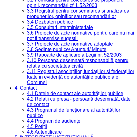
opinii, recomandări cf. L 52/2003
3.3 Registrul pentru consemnarea și analizarea
propunerilor, opiniilor sau recomandărilor
3.4 Dezbateri publice
3.5 Consultari interministeriale
3.6 Proiecte de acte normative pentru care nu mai
pot fi transmise sugestii
3.7 Proiecte de acte normative adoptate
3.8 Ședințe publice/ Anunțuri/ Minute
3.9 Rapoarte de aplicare a Legii nr. 52/2003
3.10 Persoana desemnată responsabilă pentru
relația cu societatea civilă
3.11 Registrul asociațiilor, fundațiilor și federațiilor
luate în evidență de autoritățile publice ale
Comunei
4. Contact
4.1 Datele de contact ale autorităților publice
4.2 Relații cu presa - persoană desemnată, date
de contact
4.3 Programul de funcționare al autorităților
publice
4.4 Program de audiențe
4.5 Petiții
4.6 Autentificare