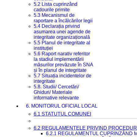
5.2 Lista cuprinzând
cadourile primite
5.3 Mecanismul de
raportare a încălcărilor legii
5.4 Declarația privind
asumarea unei agende de
integritate organizațională
5.5 Planul de integritate al
instituției
5.6 Raport narativ referitor
la stadiul implementării
măsurilor prevăzute în SNA
și în planul de integritate
5.7 Situația incidentelor de
integritate
5.8. Studii/ Cercetări/
Ghiduri/ Materiale
informative relevante
6. MONITORUL OFICIAL LOCAL
6.1 STATUTUL COMUNEI
6.2 REGULAMENTELE PRIVIND PROCEDURI
6.2.1 REGULAMENTUL CUPRINZÂND M