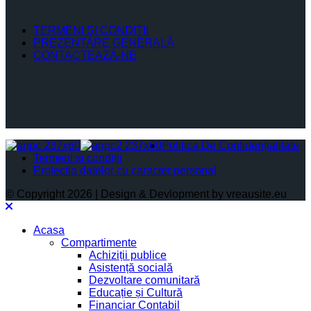
TERMENI ŞI CONDIŢII
PREZENTARE GENERALĂ
CONTACTEAZĂ-NE
Politica De Confidențialitate
Termeni și condiții
Protectia datelor cu caracter personal
© Copyright 2026 | Design & Devlopment by vreausite.eu
Acasa
Compartimente
Achiziții publice
Asistență socială
Dezvoltare comunitară
Educație și Cultură
Financiar Contabil