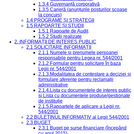
1.3.4 Guvernanță corporativă
1.3.5 Carieră (anunțurile posturilor scoase
la concurs)
1.4 PROGRAME ȘI STRATEGII
1.5 RAPOARTE ȘI STUDII
1.5.1 Rapoarte de Audit
1.5.2 Studii realizate
2. INFORMAȚII DE INTERES PUBLIC
2.1 SOLICITARE INFORMAȚII
2.1.1 Numele și prenumele persoanei
responsabile pentru Legea nr. 544/2001
2.1.2 Formular pentru solicitare în baza
Legii nr. 544/2001
2.1.3.Modalitatea de contestare a deciziei și
formulare aferente pentru reclamații
administrative
2.1.4.Lista cu documentele de interes public
și Lista cu documentele produse/gestionate
de instituție
2.1.5.Rapoartele de aplicare a Legii nr.
544/2001
2.2 BULETINUL INFORMATIV al Legii 544/2001
2.3 BUGET
2.3.1 Buget pe surse financiare (începând
cu anul 2015)