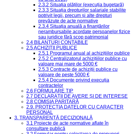
2.3.2 Situația plăților (execuția bugetară)
2.3.3 Situația drepturilor salariale stabilite
potrivit legii, precum și alte drepturi
prevăzute de acte normative
2.3.4 Situația anuală a finanțărilor
nerambursabile acordate persoanelor fizice
sau juridice fără scop patrimonial
2.4 BILANȚURI CONTABILE
2.5 ACHIZIȚII PUBLICE
2.5.1 Programul anual al achizițiilor publice
2.5.2 Centralizatorul achizițiilor publice cu
valoare mai mare de 5000 €
2.5.3 Contracte de achiziții publice cu
valoare de peste 5000 €
2.5.4 Documente privind execuția
contractelor
2.6 FORMULARE TIP
2.7 DECLARAȚII DE AVERE ȘI DE INTERESE
2.8 COMISIA PARITARĂ
2.9. PROTECȚIA DATELOR CU CARACTER
PERSONAL
3. TRANSPARENȚĂ DECIZIONALĂ
3.1 Proiecte de acte normative aflate în
consultare publică
3.2 Formular pentru colectarea de propuneri,