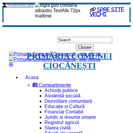
Autentificare
Spre site
vechi
PRIMĂRIA COMUNEI
CIOCĂNEȘTI
Acasa
Compartimente
Achiziții publice
Asistență socială
Dezvoltare comunitară
Educație și Cultură
Financiar Contabil
Juridic si resurse umane
Registrul agricol
Starea civilă