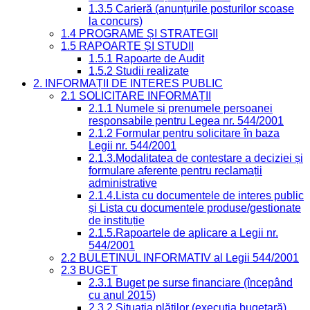
1.3.5 Carieră (anunțurile posturilor scoase
la concurs)
1.4 PROGRAME ȘI STRATEGII
1.5 RAPOARTE ȘI STUDII
1.5.1 Rapoarte de Audit
1.5.2 Studii realizate
2. INFORMAȚII DE INTERES PUBLIC
2.1 SOLICITARE INFORMAȚII
2.1.1 Numele și prenumele persoanei
responsabile pentru Legea nr. 544/2001
2.1.2 Formular pentru solicitare în baza
Legii nr. 544/2001
2.1.3.Modalitatea de contestare a deciziei și
formulare aferente pentru reclamații
administrative
2.1.4.Lista cu documentele de interes public
și Lista cu documentele produse/gestionate
de instituție
2.1.5.Rapoartele de aplicare a Legii nr.
544/2001
2.2 BULETINUL INFORMATIV al Legii 544/2001
2.3 BUGET
2.3.1 Buget pe surse financiare (începând
cu anul 2015)
2.3.2 Situația plăților (execuția bugetară)