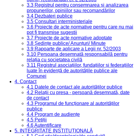
3.3 Registrul pentru consemnarea și analizarea
propunerilor, opiniilor sau recomandărilor
3.4 Dezbateri publice
3.5 Consultari interministeriale
3.6 Proiecte de acte normative pentru care nu mai
pot fi transmise sugestii
3.7 Proiecte de acte normative adoptate
3.8 Ședințe publice/ Anunțuri/ Minute
3.9 Rapoarte de aplicare a Legii nr. 52/2003
3.10 Persoana desemnată responsabilă pentru
relația cu societatea civilă
3.11 Registrul asociațiilor, fundațiilor și federațiilor
luate în evidență de autoritățile publice ale
Comunei
4. Contact
4.1 Datele de contact ale autorităților publice
4.2 Relații cu presa - persoană desemnată, date
de contact
4.3 Programul de funcționare al autorităților
publice
4.4 Program de audiențe
4.5 Petiții
4.6 Autentificare
5. INTEGRITATE INSTITUȚIONALĂ