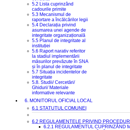
5.2 Lista cuprinzând
cadourile primite
5.3 Mecanismul de
raportare a încălcărilor legii
5.4 Declarația privind
asumarea unei agende de
integritate organizațională
5.5 Planul de integritate al
instituției
5.6 Raport narativ referitor
la stadiul implementării
măsurilor prevăzute în SNA
și în planul de integritate
5.7 Situația incidentelor de
integritate
5.8. Studii/ Cercetări/
Ghiduri/ Materiale
informative relevante
6. MONITORUL OFICIAL LOCAL
6.1 STATUTUL COMUNEI
6.2 REGULAMENTELE PRIVIND PROCEDURI
6.2.1 REGULAMENTUL CUPRINZÂND M