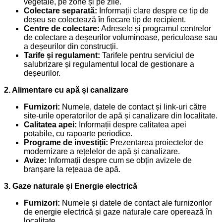
vegetale, pe zone și pe zile.
Colectare separată:
Informații clare despre ce tip de
deșeu se colectează în fiecare tip de recipient.
Centre de colectare:
Adresele și programul centrelor
de colectare a deșeurilor voluminoase, periculoase sau
a deșeurilor din construcții.
Tarife și regulament:
Tarifele pentru serviciul de
salubrizare și regulamentul local de gestionare a
deșeurilor.
2. Alimentare cu apă și canalizare
Furnizori:
Numele, datele de contact și link-uri către
site-urile operatorilor de apă și canalizare din localitate.
Calitatea apei:
Informații despre calitatea apei
potabile, cu rapoarte periodice.
Programe de investiții:
Prezentarea proiectelor de
modernizare a rețelelor de apă și canalizare.
Avize:
Informații despre cum se obțin avizele de
branșare la rețeaua de apă.
3. Gaze naturale și Energie electrică
Furnizori:
Numele și datele de contact ale furnizorilor
de energie electrică și gaze naturale care operează în
localitate.