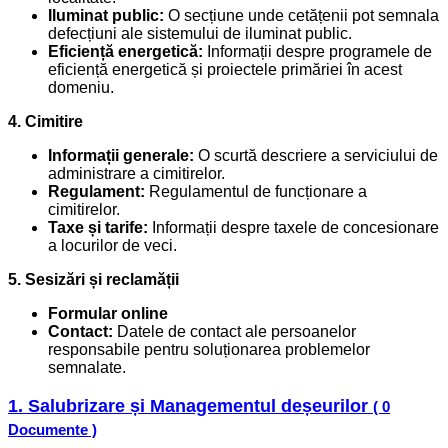
Iluminat public:
O secțiune unde cetățenii pot semnala
defecțiuni ale sistemului de iluminat public.
Eficiență energetică:
Informații despre programele de
eficiență energetică și proiectele primăriei în acest
domeniu.
4. Cimitire
Informații generale:
O scurtă descriere a serviciului de
administrare a cimitirelor.
Regulament:
Regulamentul de funcționare a
cimitirelor.
Taxe și tarife:
Informații despre taxele de concesionare
a locurilor de veci.
5. Sesizări și reclamății
Formular online
Contact:
Datele de contact ale persoanelor
responsabile pentru soluționarea problemelor
semnalate.
1. Salubrizare și Managementul deșeurilor
( 0
Documente )