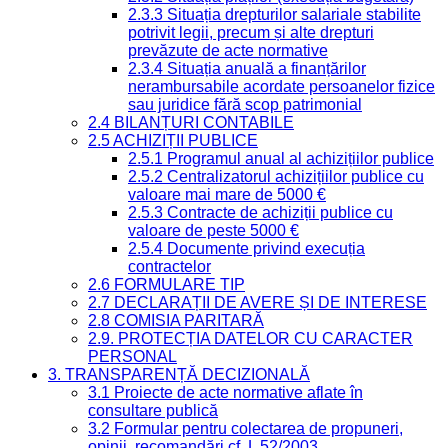
2.3.3 Situația drepturilor salariale stabilite
potrivit legii, precum și alte drepturi
prevăzute de acte normative
2.3.4 Situația anuală a finanțărilor
nerambursabile acordate persoanelor fizice
sau juridice fără scop patrimonial
2.4 BILANȚURI CONTABILE
2.5 ACHIZIȚII PUBLICE
2.5.1 Programul anual al achizițiilor publice
2.5.2 Centralizatorul achizițiilor publice cu
valoare mai mare de 5000 €
2.5.3 Contracte de achiziții publice cu
valoare de peste 5000 €
2.5.4 Documente privind execuția
contractelor
2.6 FORMULARE TIP
2.7 DECLARAȚII DE AVERE ȘI DE INTERESE
2.8 COMISIA PARITARĂ
2.9. PROTECȚIA DATELOR CU CARACTER
PERSONAL
3. TRANSPARENȚĂ DECIZIONALĂ
3.1 Proiecte de acte normative aflate în
consultare publică
3.2 Formular pentru colectarea de propuneri,
opinii, recomandări cf. L 52/2003