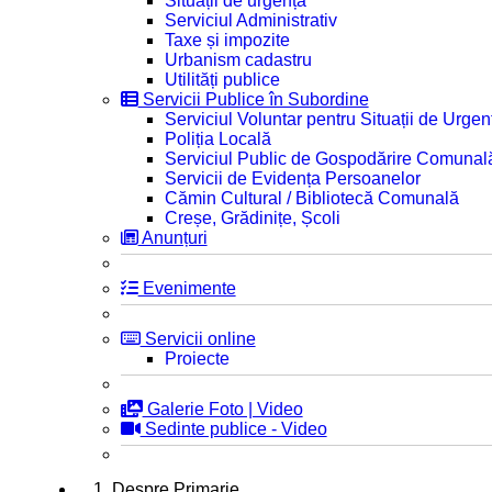
Situații de urgență
Serviciul Administrativ
Taxe și impozite
Urbanism cadastru
Utilități publice
Servicii Publice în Subordine
Serviciul Voluntar pentru Situații de Urgen
Poliția Locală
Serviciul Public de Gospodărire Comunal
Servicii de Evidența Persoanelor
Cămin Cultural / Bibliotecă Comunală
Creșe, Grădinițe, Școli
Anunțuri
Evenimente
Servicii online
Proiecte
Galerie Foto | Video
Sedinte publice - Video
1. Despre Primarie