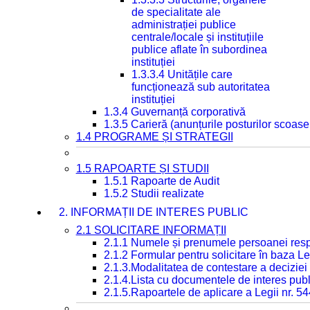
de specialitate ale
administrației publice
centrale/locale și instituțiile
publice aflate în subordinea
instituției
1.3.3.4 Unitățile care
funcționează sub autoritatea
instituției
1.3.4 Guvernanță corporativă
1.3.5 Carieră (anunțurile posturilor scoase
1.4 PROGRAME ȘI STRATEGII
1.5 RAPOARTE ȘI STUDII
1.5.1 Rapoarte de Audit
1.5.2 Studii realizate
2. INFORMAȚII DE INTERES PUBLIC
2.1 SOLICITARE INFORMAȚII
2.1.1 Numele și prenumele persoanei resp
2.1.2 Formular pentru solicitare în baza Le
2.1.3.Modalitatea de contestare a deciziei 
2.1.4.Lista cu documentele de interes publ
2.1.5.Rapoartele de aplicare a Legii nr. 5