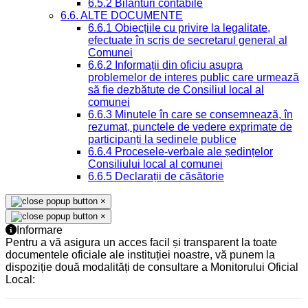
6.5.2 Bilanturi contabile
6.6. ALTE DOCUMENTE
6.6.1 Obiecțiile cu privire la legalitate,
efectuate în scris de secretarul general al
Comunei
6.6.2 Informații din oficiu asupra
problemelor de interes public care urmează
să fie dezbătute de Consiliul local al
comunei
6.6.3 Minutele în care se consemnează, în
rezumat, punctele de vedere exprimate de
participanți la ședinele publice
6.6.4 Procesele-verbale ale ședințelor
Consiliului local al comunei
6.6.5 Declarații de căsătorie
×
×
Informare
Pentru a vă asigura un acces facil și transparent la toate
documentele oficiale ale instituției noastre, vă punem la
dispoziție două modalități de consultare a Monitorului Oficial
Local: