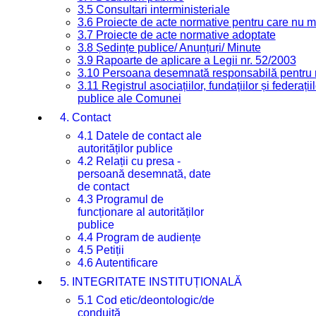
3.5 Consultari interministeriale
3.6 Proiecte de acte normative pentru care nu ma
3.7 Proiecte de acte normative adoptate
3.8 Ședințe publice/ Anunțuri/ Minute
3.9 Rapoarte de aplicare a Legii nr. 52/2003
3.10 Persoana desemnată responsabilă pentru re
3.11 Registrul asociațiilor, fundațiilor și federații
publice ale Comunei
4. Contact
4.1 Datele de contact ale
autorităților publice
4.2 Relații cu presa -
persoană desemnată, date
de contact
4.3 Programul de
funcționare al autorităților
publice
4.4 Program de audiențe
4.5 Petiții
4.6 Autentificare
5. INTEGRITATE INSTITUȚIONALĂ
5.1 Cod etic/deontologic/de
conduită