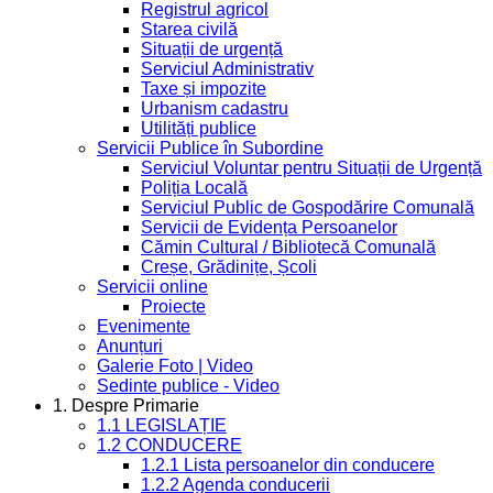
Registrul agricol
Starea civilă
Situații de urgență
Serviciul Administrativ
Taxe și impozite
Urbanism cadastru
Utilități publice
Servicii Publice în Subordine
Serviciul Voluntar pentru Situații de Urgență
Poliția Locală
Serviciul Public de Gospodărire Comunală
Servicii de Evidența Persoanelor
Cămin Cultural / Bibliotecă Comunală
Creșe, Grădinițe, Școli
Servicii online
Proiecte
Evenimente
Anunțuri
Galerie Foto | Video
Sedinte publice - Video
1. Despre Primarie
1.1 LEGISLAȚIE
1.2 CONDUCERE
1.2.1 Lista persoanelor din conducere
1.2.2 Agenda conducerii