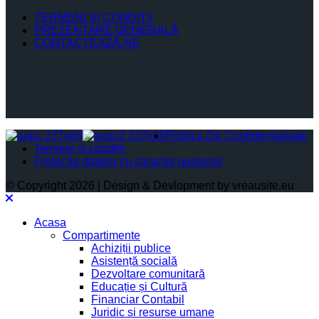
TERMENI ŞI CONDIŢII
PREZENTARE GENERALĂ
CONTACTEAZĂ-NE
Politica De Confidențialitate
Termeni și condiții
Protectia datelor cu caracter personal
© Copyright 2026 | Design & Devlopment by vreausite.eu
Acasa
Compartimente
Achiziții publice
Asistență socială
Dezvoltare comunitară
Educație și Cultură
Financiar Contabil
Juridic si resurse umane