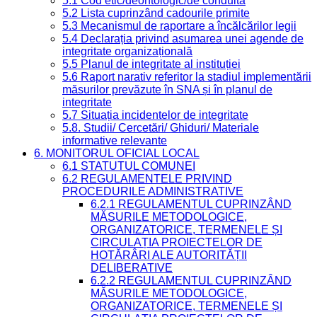
5.1 Cod etic/deontologic/de conduită
5.2 Lista cuprinzând cadourile primite
5.3 Mecanismul de raportare a încălcărilor legii
5.4 Declarația privind asumarea unei agende de
integritate organizațională
5.5 Planul de integritate al instituției
5.6 Raport narativ referitor la stadiul implementării
măsurilor prevăzute în SNA și în planul de
integritate
5.7 Situația incidentelor de integritate
5.8. Studii/ Cercetări/ Ghiduri/ Materiale
informative relevante
6. MONITORUL OFICIAL LOCAL
6.1 STATUTUL COMUNEI
6.2 REGULAMENTELE PRIVIND
PROCEDURILE ADMINISTRATIVE
6.2.1 REGULAMENTUL CUPRINZÂND
MĂSURILE METODOLOGICE,
ORGANIZATORICE, TERMENELE ȘI
CIRCULAȚIA PROIECTELOR DE
HOTĂRÂRI ALE AUTORITĂȚII
DELIBERATIVE
6.2.2 REGULAMENTUL CUPRINZÂND
MĂSURILE METODOLOGICE,
ORGANIZATORICE, TERMENELE ȘI