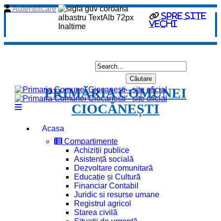
Autentificare
Spre site
vechi
PRIMĂRIA COMUNEI
CIOCĂNEȘTI
Acasa
Compartimente
Achiziții publice
Asistență socială
Dezvoltare comunitară
Educație și Cultură
Financiar Contabil
Juridic si resurse umane
Registrul agricol
Starea civilă