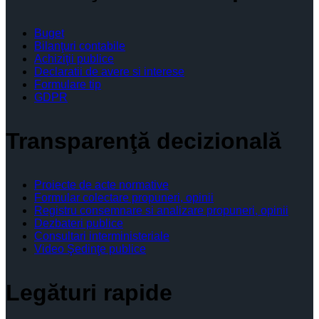
Buget
Bilanţuri contabile
Achiziţii publice
Declaratii de avere si interese
Formulare tip
GDPR
Transparenţă decizională
Proiecte de acte normative
Formular colectare propuneri, opinii
Registru consemnare si analizare propuneri, opinii
Dezbateri publice
Consultari interministeriale
Video Şedinţe publice
Legături rapide