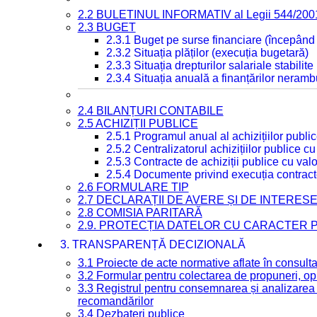
2.2 BULETINUL INFORMATIV al Legii 544/200
2.3 BUGET
2.3.1 Buget pe surse financiare (începând
2.3.2 Situația plăților (execuția bugetară)
2.3.3 Situația drepturilor salariale stabilit
2.3.4 Situația anuală a finanțărilor neramb
2.4 BILANȚURI CONTABILE
2.5 ACHIZIȚII PUBLICE
2.5.1 Programul anual al achizițiilor publi
2.5.2 Centralizatorul achizițiilor publice 
2.5.3 Contracte de achiziții publice cu va
2.5.4 Documente privind execuția contract
2.6 FORMULARE TIP
2.7 DECLARAȚII DE AVERE ȘI DE INTERES
2.8 COMISIA PARITARĂ
2.9. PROTECȚIA DATELOR CU CARACTER
3. TRANSPARENȚĂ DECIZIONALĂ
3.1 Proiecte de acte normative aflate în consult
3.2 Formular pentru colectarea de propuneri, opi
3.3 Registrul pentru consemnarea și analizarea p
recomandărilor
3.4 Dezbateri publice