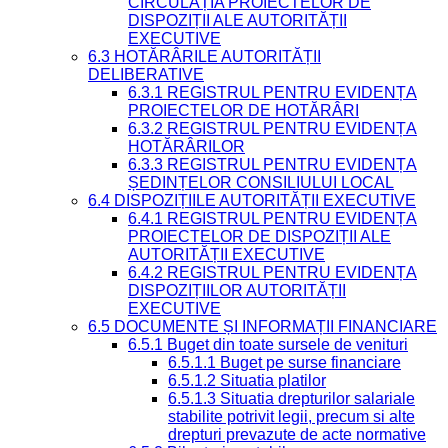
CIRCULAȚIA PROIECTELOR DE
DISPOZIȚII ALE AUTORITĂȚII
EXECUTIVE
6.3 HOTĂRÂRILE AUTORITĂȚII
DELIBERATIVE
6.3.1 REGISTRUL PENTRU EVIDENȚA
PROIECTELOR DE HOTĂRÂRI
6.3.2 REGISTRUL PENTRU EVIDENȚA
HOTĂRÂRILOR
6.3.3 REGISTRUL PENTRU EVIDENȚA
ȘEDINȚELOR CONSILIULUI LOCAL
6.4 DISPOZIȚIILE AUTORITĂȚII EXECUTIVE
6.4.1 REGISTRUL PENTRU EVIDENȚA
PROIECTELOR DE DISPOZIȚII ALE
AUTORITĂȚII EXECUTIVE
6.4.2 REGISTRUL PENTRU EVIDENȚA
DISPOZIȚIILOR AUTORITĂȚII
EXECUTIVE
6.5 DOCUMENTE ȘI INFORMAȚII FINANCIARE
6.5.1 Buget din toate sursele de venituri
6.5.1.1 Buget pe surse financiare
6.5.1.2 Situatia platilor
6.5.1.3 Situatia drepturilor salariale
stabilite potrivit legii, precum si alte
drepturi prevazute de acte normative