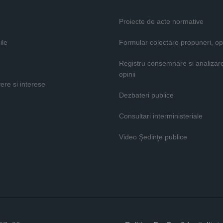
Proiecte de acte normative
ile
Formular colectare propuneri, opi
Registru consemnare si analizar
opinii
vere si interese
Dezbateri publice
Consultari interministeriale
Video Şedinţe publice