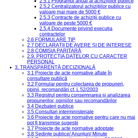
2.5.1 Programul anual al achizițiilor publice
2.5.2 Centralizatorul achizițiilor publice cu
valoare mai mare de 5000 €
2.5.3 Contracte de achiziții publice cu
valoare de peste 5000 €
2.5.4 Documente privind execuția
contractelor
2.6 FORMULARE TIP
2.7 DECLARAȚII DE AVERE ȘI DE INTERESE
2.8 COMISIA PARITARĂ
2.9. PROTECȚIA DATELOR CU CARACTER
PERSONAL
3. TRANSPARENȚĂ DECIZIONALĂ
3.1 Proiecte de acte normative aflate în
consultare publică
3.2 Formular pentru colectarea de propuneri,
opinii, recomandări cf. L 52/2003
3.3 Registrul pentru consemnarea și analizarea
propunerilor, opiniilor sau recomandărilor
3.4 Dezbateri publice
3.5 Consultari interministeriale
3.6 Proiecte de acte normative pentru care nu mai
pot fi transmise sugestii
3.7 Proiecte de acte normative adoptate
3.8 Ședințe publice/ Anunțuri/ Minute