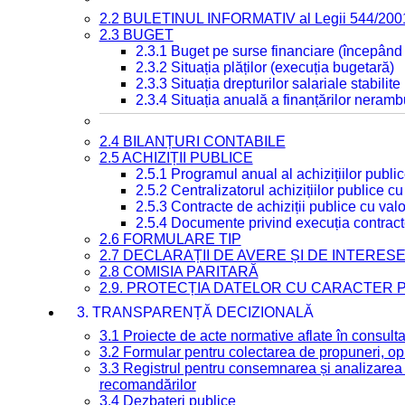
2.2 BULETINUL INFORMATIV al Legii 544/200
2.3 BUGET
2.3.1 Buget pe surse financiare (începând
2.3.2 Situația plăților (execuția bugetară)
2.3.3 Situația drepturilor salariale stabilit
2.3.4 Situația anuală a finanțărilor neramb
2.4 BILANȚURI CONTABILE
2.5 ACHIZIȚII PUBLICE
2.5.1 Programul anual al achizițiilor publi
2.5.2 Centralizatorul achizițiilor publice 
2.5.3 Contracte de achiziții publice cu va
2.5.4 Documente privind execuția contract
2.6 FORMULARE TIP
2.7 DECLARAȚII DE AVERE ȘI DE INTERES
2.8 COMISIA PARITARĂ
2.9. PROTECȚIA DATELOR CU CARACTER
3. TRANSPARENȚĂ DECIZIONALĂ
3.1 Proiecte de acte normative aflate în consult
3.2 Formular pentru colectarea de propuneri, opi
3.3 Registrul pentru consemnarea și analizarea p
recomandărilor
3.4 Dezbateri publice