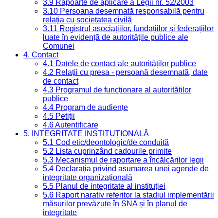
3.9 Rapoarte de aplicare a Legii nr. 52/2003
3.10 Persoana desemnată responsabilă pentru
relația cu societatea civilă
3.11 Registrul asociațiilor, fundațiilor și federațiilor
luate în evidență de autoritățile publice ale
Comunei
4. Contact
4.1 Datele de contact ale autorităților publice
4.2 Relații cu presa - persoană desemnată, date
de contact
4.3 Programul de funcționare al autorităților
publice
4.4 Program de audiențe
4.5 Petiții
4.6 Autentificare
5. INTEGRITATE INSTITUȚIONALĂ
5.1 Cod etic/deontologic/de conduită
5.2 Lista cuprinzând cadourile primite
5.3 Mecanismul de raportare a încălcărilor legii
5.4 Declarația privind asumarea unei agende de
integritate organizațională
5.5 Planul de integritate al instituției
5.6 Raport narativ referitor la stadiul implementării
măsurilor prevăzute în SNA și în planul de
integritate