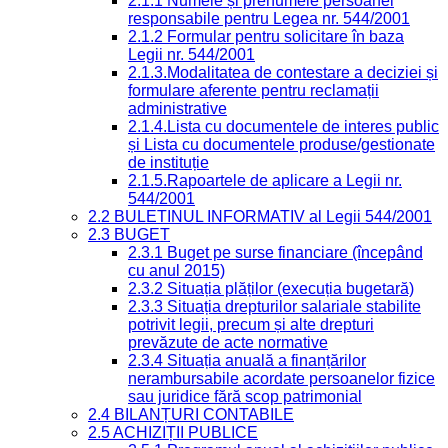
2.1.1 Numele și prenumele persoanei
responsabile pentru Legea nr. 544/2001
2.1.2 Formular pentru solicitare în baza
Legii nr. 544/2001
2.1.3.Modalitatea de contestare a deciziei și
formulare aferente pentru reclamații
administrative
2.1.4.Lista cu documentele de interes public
și Lista cu documentele produse/gestionate
de instituție
2.1.5.Rapoartele de aplicare a Legii nr.
544/2001
2.2 BULETINUL INFORMATIV al Legii 544/2001
2.3 BUGET
2.3.1 Buget pe surse financiare (începând
cu anul 2015)
2.3.2 Situația plăților (execuția bugetară)
2.3.3 Situația drepturilor salariale stabilite
potrivit legii, precum și alte drepturi
prevăzute de acte normative
2.3.4 Situația anuală a finanțărilor
nerambursabile acordate persoanelor fizice
sau juridice fără scop patrimonial
2.4 BILANȚURI CONTABILE
2.5 ACHIZIȚII PUBLICE