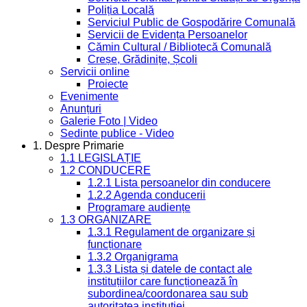
Poliția Locală
Serviciul Public de Gospodărire Comunală
Servicii de Evidența Persoanelor
Cămin Cultural / Bibliotecă Comunală
Creșe, Grădinițe, Școli
Servicii online
Proiecte
Evenimente
Anunțuri
Galerie Foto | Video
Sedinte publice - Video
1. Despre Primarie
1.1 LEGISLAȚIE
1.2 CONDUCERE
1.2.1 Lista persoanelor din conducere
1.2.2 Agenda conducerii
Programare audiențe
1.3 ORGANIZARE
1.3.1 Regulament de organizare și
funcționare
1.3.2 Organigrama
1.3.3 Lista și datele de contact ale
instituțiilor care funcționează în
subordinea/coordonarea sau sub
autoritatea instituției