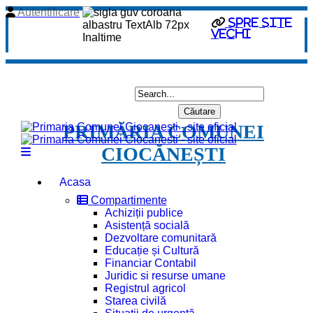
Autentificare
Spre site
vechi
PRIMĂRIA COMUNEI
CIOCĂNEȘTI
Acasa
Compartimente
Achiziții publice
Asistență socială
Dezvoltare comunitară
Educație și Cultură
Financiar Contabil
Juridic si resurse umane
Registrul agricol
Starea civilă