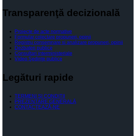
Transparenţă decizională
Proiecte de acte normative
Formular colectare propuneri, opinii
Registru consemnare si analizare propuneri, opinii
Dezbateri publice
Consultari interministeriale
Video Şedinţe publice
Legături rapide
TERMENI ŞI CONDIŢII
PREZENTARE GENERALĂ
CONTACTEAZĂ-NE