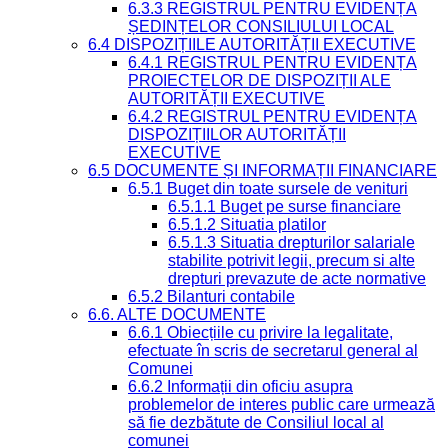
6.3.3 REGISTRUL PENTRU EVIDENȚA
ȘEDINȚELOR CONSILIULUI LOCAL
6.4 DISPOZIȚIILE AUTORITĂȚII EXECUTIVE
6.4.1 REGISTRUL PENTRU EVIDENȚA
PROIECTELOR DE DISPOZIȚII ALE
AUTORITĂȚII EXECUTIVE
6.4.2 REGISTRUL PENTRU EVIDENȚA
DISPOZIȚIILOR AUTORITĂȚII
EXECUTIVE
6.5 DOCUMENTE ȘI INFORMAȚII FINANCIARE
6.5.1 Buget din toate sursele de venituri
6.5.1.1 Buget pe surse financiare
6.5.1.2 Situatia platilor
6.5.1.3 Situatia drepturilor salariale
stabilite potrivit legii, precum si alte
drepturi prevazute de acte normative
6.5.2 Bilanturi contabile
6.6. ALTE DOCUMENTE
6.6.1 Obiecțiile cu privire la legalitate,
efectuate în scris de secretarul general al
Comunei
6.6.2 Informații din oficiu asupra
problemelor de interes public care urmează
să fie dezbătute de Consiliul local al
comunei