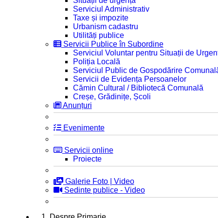
Situații de urgență
Serviciul Administrativ
Taxe și impozite
Urbanism cadastru
Utilități publice
Servicii Publice în Subordine
Serviciul Voluntar pentru Situații de Urgen
Poliția Locală
Serviciul Public de Gospodărire Comunal
Servicii de Evidența Persoanelor
Cămin Cultural / Bibliotecă Comunală
Creșe, Grădinițe, Școli
Anunțuri
Evenimente
Servicii online
Proiecte
Galerie Foto | Video
Sedinte publice - Video
1. Despre Primarie