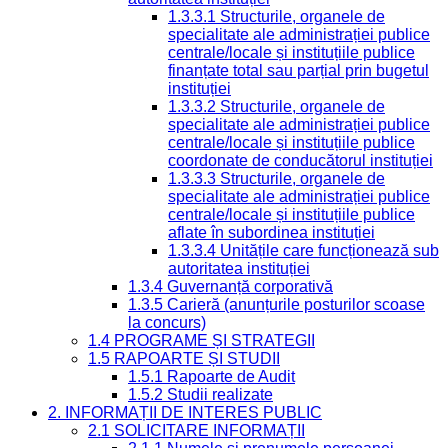
1.3.3.1 Structurile, organele de
specialitate ale administrației publice
centrale/locale și instituțiile publice
finanțate total sau parțial prin bugetul
instituției
1.3.3.2 Structurile, organele de
specialitate ale administrației publice
centrale/locale și instituțiile publice
coordonate de conducătorul instituției
1.3.3.3 Structurile, organele de
specialitate ale administrației publice
centrale/locale și instituțiile publice
aflate în subordinea instituției
1.3.3.4 Unitățile care funcționează sub
autoritatea instituției
1.3.4 Guvernanță corporativă
1.3.5 Carieră (anunțurile posturilor scoase
la concurs)
1.4 PROGRAME ȘI STRATEGII
1.5 RAPOARTE ȘI STUDII
1.5.1 Rapoarte de Audit
1.5.2 Studii realizate
2. INFORMAȚII DE INTERES PUBLIC
2.1 SOLICITARE INFORMAȚII