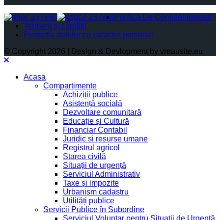
Politica De Confidențialitate
Termeni și condiții
Protectia datelor cu caracter personal
© Copyright 2026 | Design & Devlopment by vreausite.eu
Acasa
Compartimente
Achiziții publice
Asistență socială
Dezvoltare comunitară
Educație și Cultură
Financiar Contabil
Juridic si resurse umane
Registrul agricol
Starea civilă
Situații de urgență
Serviciul Administrativ
Taxe și impozite
Urbanism cadastru
Utilități publice
Servicii Publice în Subordine
Serviciul Voluntar pentru Situații de Urgență