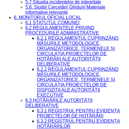
5.7 Situația incidentelor de integritate
5.8. Studii/ Cercetări/ Ghiduri/ Materiale
informative relevante
6. MONITORUL OFICIAL LOCAL
6.1 STATUTUL COMUNEI
6.2 REGULAMENTELE PRIVIND
PROCEDURILE ADMINISTRATIVE
6.2.1 REGULAMENTUL CUPRINZÂND
MĂSURILE METODOLOGICE,
ORGANIZATORICE, TERMENELE ȘI
CIRCULAȚIA PROIECTELOR DE
HOTĂRÂRI ALE AUTORITĂȚII
DELIBERATIVE
6.2.2 REGULAMENTUL CUPRINZÂND
MĂSURILE METODOLOGICE,
ORGANIZATORICE, TERMENELE ȘI
CIRCULAȚIA PROIECTELOR DE
DISPOZIȚII ALE AUTORITĂȚII
EXECUTIVE
6.3 HOTĂRÂRILE AUTORITĂȚII
DELIBERATIVE
6.3.1 REGISTRUL PENTRU EVIDENȚA
PROIECTELOR DE HOTĂRÂRI
6.3.2 REGISTRUL PENTRU EVIDENȚA
HOTĂRÂRILOR