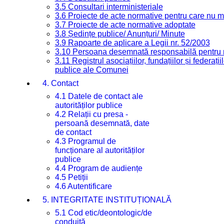
3.5 Consultari interministeriale
3.6 Proiecte de acte normative pentru care nu ma
3.7 Proiecte de acte normative adoptate
3.8 Ședințe publice/ Anunțuri/ Minute
3.9 Rapoarte de aplicare a Legii nr. 52/2003
3.10 Persoana desemnată responsabilă pentru re
3.11 Registrul asociațiilor, fundațiilor și federații
publice ale Comunei
4. Contact
4.1 Datele de contact ale
autorităților publice
4.2 Relații cu presa -
persoană desemnată, date
de contact
4.3 Programul de
funcționare al autorităților
publice
4.4 Program de audiențe
4.5 Petiții
4.6 Autentificare
5. INTEGRITATE INSTITUȚIONALĂ
5.1 Cod etic/deontologic/de
conduită