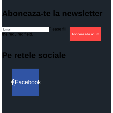
Aboneaza-te la newsletter
Please fill
the required field.
Aboneaza-te acum
Pe retele sociale
Facebook