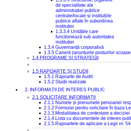
de specialitate ale
administrației publice
centrale/locale și instituțiile
publice aflate în subordinea
instituției
1.3.3.4 Unitățile care
funcționează sub autoritatea
instituției
1.3.4 Guvernanță corporativă
1.3.5 Carieră (anunțurile posturilor scoase
1.4 PROGRAME ȘI STRATEGII
1.5 RAPOARTE ȘI STUDII
1.5.1 Rapoarte de Audit
1.5.2 Studii realizate
2. INFORMAȚII DE INTERES PUBLIC
2.1 SOLICITARE INFORMAȚII
2.1.1 Numele și prenumele persoanei resp
2.1.2 Formular pentru solicitare în baza Le
2.1.3.Modalitatea de contestare a deciziei 
2.1.4.Lista cu documentele de interes publ
2.1.5.Rapoartele de aplicare a Legii nr. 5