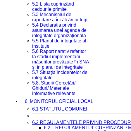
5.2 Lista cuprinzând
cadourile primite
5.3 Mecanismul de
raportare a încălcărilor legii
5.4 Declarația privind
asumarea unei agende de
integritate organizațională
5.5 Planul de integritate al
instituției
5.6 Raport narativ referitor
la stadiul implementării
măsurilor prevăzute în SNA
și în planul de integritate
5.7 Situația incidentelor de
integritate
5.8. Studii/ Cercetări/
Ghiduri/ Materiale
informative relevante
6. MONITORUL OFICIAL LOCAL
6.1 STATUTUL COMUNEI
6.2 REGULAMENTELE PRIVIND PROCEDURI
6.2.1 REGULAMENTUL CUPRINZÂND M