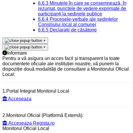
6.6.3 Minutele în care se consemnează, în
rezumat, punctele de vedere exprimate de
participanți la ședinele publice
6.6.4 Procesele-verbale ale ședințelor
Consiliului local al comunei
6.6.5 Declarații de căsătorie
×
×
Informare
Pentru a vă asigura un acces facil și transparent la toate
documentele oficiale ale instituției noastre, vă punem la
dispoziție două modalități de consultare a Monitorului Oficial
Local:
1.Portal Integrat Monitorul Local
Acceseaza
2.Monitorul Oficial (Platformă Externă):
Acceseaza Regista.ro
Monitorul Oficial Local