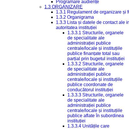
Programare audiențe
1.3 ORGANIZARE
1.3.1 Regulament de organizare și 
1.3.2 Organigrama
1.3.3 Lista și datele de contact ale
autoritatea instituției
1.3.3.1 Structurile, organele
de specialitate ale
administrației publice
centrale/locale și instituțiile
publice finanțate total sau
parțial prin bugetul instituției
1.3.3.2 Structurile, organele
de specialitate ale
administrației publice
centrale/locale și instituțiile
publice coordonate de
conducătorul instituției
1.3.3.3 Structurile, organele
de specialitate ale
administrației publice
centrale/locale și instituțiile
publice aflate în subordinea
instituției
1.3.3.4 Unitățile care