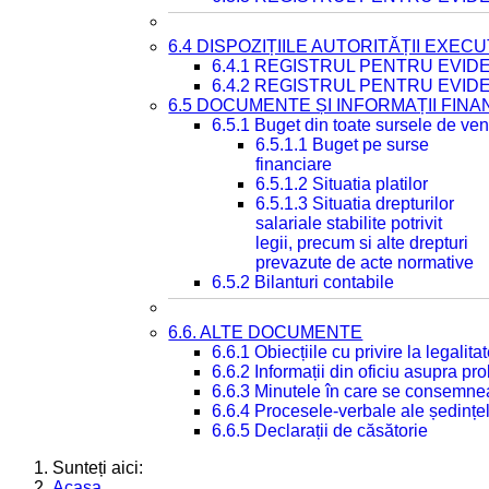
6.4 DISPOZIȚIILE AUTORITĂȚII EXECU
6.4.1 REGISTRUL PENTRU EVID
6.4.2 REGISTRUL PENTRU EVID
6.5 DOCUMENTE ȘI INFORMAȚII FIN
6.5.1 Buget din toate sursele de veni
6.5.1.1 Buget pe surse
financiare
6.5.1.2 Situatia platilor
6.5.1.3 Situatia drepturilor
salariale stabilite potrivit
legii, precum si alte drepturi
prevazute de acte normative
6.5.2 Bilanturi contabile
6.6. ALTE DOCUMENTE
6.6.1 Obiecțiile cu privire la legali
6.6.2 Informații din oficiu asupra p
6.6.3 Minutele în care se consemnea
6.6.4 Procesele-verbale ale ședințel
6.6.5 Declarații de căsătorie
Sunteți aici:
Acasa