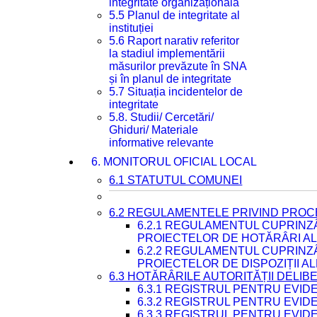
integritate organizațională
5.5 Planul de integritate al
instituției
5.6 Raport narativ referitor
la stadiul implementării
măsurilor prevăzute în SNA
și în planul de integritate
5.7 Situația incidentelor de
integritate
5.8. Studii/ Cercetări/
Ghiduri/ Materiale
informative relevante
6. MONITORUL OFICIAL LOCAL
6.1 STATUTUL COMUNEI
6.2 REGULAMENTELE PRIVIND PROC
6.2.1 REGULAMENTUL CUPRINZ
PROIECTELOR DE HOTĂRÂRI ALE
6.2.2 REGULAMENTUL CUPRINZ
PROIECTELOR DE DISPOZIȚII A
6.3 HOTĂRÂRILE AUTORITĂȚII DELIB
6.3.1 REGISTRUL PENTRU EVI
6.3.2 REGISTRUL PENTRU EVI
6.3.3 REGISTRUL PENTRU EVID