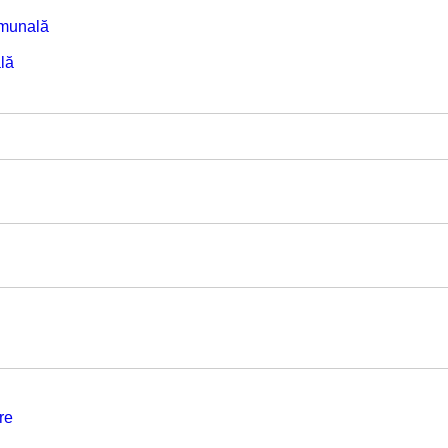
omunală
lă
re