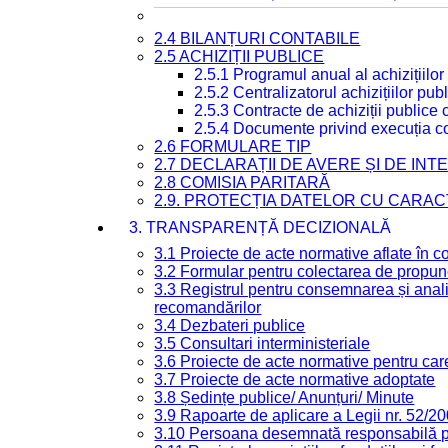
2.4 BILANȚURI CONTABILE
2.5 ACHIZIȚII PUBLICE
2.5.1 Programul anual al achizițiilor
2.5.2 Centralizatorul achizițiilor p
2.5.3 Contracte de achiziții publice
2.5.4 Documente privind execuția co
2.6 FORMULARE TIP
2.7 DECLARAȚII DE AVERE ȘI DE IN
2.8 COMISIA PARITARĂ
2.9. PROTECȚIA DATELOR CU CARA
3. TRANSPARENȚĂ DECIZIONALĂ
3.1 Proiecte de acte normative aflate în c
3.2 Formular pentru colectarea de propune
3.3 Registrul pentru consemnarea și anali
recomandărilor
3.4 Dezbateri publice
3.5 Consultari interministeriale
3.6 Proiecte de acte normative pentru care
3.7 Proiecte de acte normative adoptate
3.8 Ședințe publice/ Anunțuri/ Minute
3.9 Rapoarte de aplicare a Legii nr. 52/2
3.10 Persoana desemnată responsabilă pen