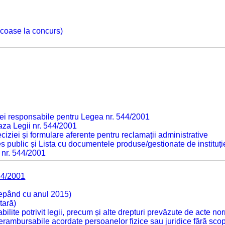
 scoase la concurs)
ei responsabile pentru Legea nr. 544/2001
baza Legii nr. 544/2001
ciziei și formulare aferente pentru reclamații administrative
s public și Lista cu documentele produse/gestionate de instituți
 nr. 544/2001
44/2001
cepând cu anul 2015)
tară)
tabilite potrivit legii, precum și alte drepturi prevăzute de acte no
 nerambursabile acordate persoanelor fizice sau juridice fără sco