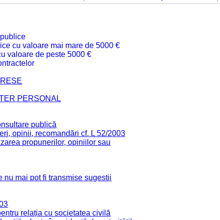
 publice
ublice cu valoare mai mare de 5000 €
 cu valoare de peste 5000 €
ntractelor
TERESE
CTER PERSONAL
onsultare publică
ri, opinii, recomandări cf. L 52/2003
zarea propunerilor, opiniilor sau
 nu mai pot fi transmise sugestii
003
tru relația cu societatea civilă