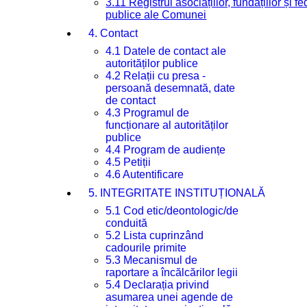
3.11 Registrul asociațiilor, fundațiilor și fe
publice ale Comunei
4. Contact
4.1 Datele de contact ale
autorităților publice
4.2 Relații cu presa -
persoană desemnată, date
de contact
4.3 Programul de
funcționare al autorităților
publice
4.4 Program de audiențe
4.5 Petiții
4.6 Autentificare
5. INTEGRITATE INSTITUȚIONALĂ
5.1 Cod etic/deontologic/de
conduită
5.2 Lista cuprinzând
cadourile primite
5.3 Mecanismul de
raportare a încălcărilor legii
5.4 Declarația privind
asumarea unei agende de