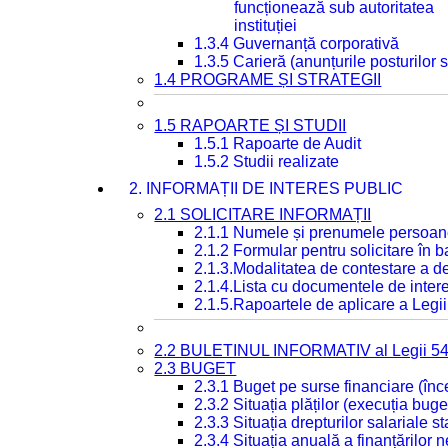
funcționează sub autoritatea
instituției
1.3.4 Guvernanță corporativă
1.3.5 Carieră (anunțurile posturilor
1.4 PROGRAME ȘI STRATEGII
1.5 RAPOARTE ȘI STUDII
1.5.1 Rapoarte de Audit
1.5.2 Studii realizate
2. INFORMAȚII DE INTERES PUBLIC
2.1 SOLICITARE INFORMAȚII
2.1.1 Numele și prenumele persoan
2.1.2 Formular pentru solicitare în 
2.1.3.Modalitatea de contestare a de
2.1.4.Lista cu documentele de intere
2.1.5.Rapoartele de aplicare a Legii
2.2 BULETINUL INFORMATIV al Legii 5
2.3 BUGET
2.3.1 Buget pe surse financiare (în
2.3.2 Situația plăților (execuția buge
2.3.3 Situația drepturilor salariale s
2.3.4 Situația anuală a finanțărilor