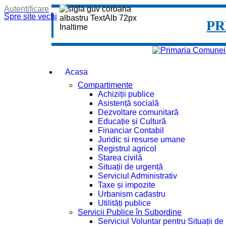
Autentificare
Spre site vechi
PR
Acasa
Compartimente
Achiziții publice
Asistență socială
Dezvoltare comunitară
Educație și Cultură
Financiar Contabil
Juridic si resurse umane
Registrul agricol
Starea civilă
Situații de urgență
Serviciul Administrativ
Taxe și impozite
Urbanism cadastru
Utilități publice
Servicii Publice în Subordine
Serviciul Voluntar pentru Situații d