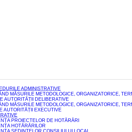
EDURILE ADMINISTRATIVE
ÂND MĂSURILE METODOLOGICE, ORGANIZATORICE, TERM
 AUTORITĂȚII DELIBERATIVE
ÂND MĂSURILE METODOLOGICE, ORGANIZATORICE, TERM
LE AUTORITĂȚII EXECUTIVE
ERATIVE
DENȚA PROIECTELOR DE HOTĂRÂRI
DENȚA HOTĂRÂRILOR
ENȚA ȘEDINȚELOR CONSILIULUI LOCAL