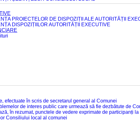
TIVE
ENȚA PROIECTELOR DE DISPOZIȚII ALE AUTORITĂȚII EXE
ENȚA DISPOZIȚIILOR AUTORITĂȚII EXECUTIVE
ANCIARE
turi
tate, efectuate în scris de secretarul general al Comunei
roblemelor de interes public care urmează să fie dezbătute de Con
ză, în rezumat, punctele de vedere exprimate de participanți la
or Consiliului local al comunei