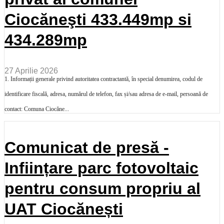
Ciocăneşti 433.449mp si
434.289mp
27 Aprilie 2026
1. Informații generale privind autoritatea contractantă, în special denumirea, codul de
identificare fiscală, adresa, numărul de telefon, fax și/sau adresa de e-mail, persoană de
contact: Comuna Ciocăne...
Comunicat de presă -
Inființare parc fotovoltaic
pentru consum propriu al
UAT Ciocănești