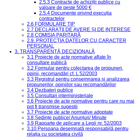
2.5.3 Contracte de achiziții publice cu
valoare de peste 5000 €
2.5.4 Documente privind execuția
contractelor
2.6 FORMULARE TIP
2.7 DECLARAȚII DE AVERE ȘI DE INTERESE
2.8 COMISIA PARITARĂ
2.9. PROTECȚIA DATELOR CU CARACTER
PERSONAL
3. TRANSPARENȚĂ DECIZIONALĂ
3.1 Proiecte de acte normative aflate în
consultare publică
3.2 Formular pentru colectarea de propuneri,
opinii, recomandări cf. L 52/2003
3.3 Registrul pentru consemnarea și analizarea
propunerilor, opiniilor sau recomandărilor
3.4 Dezbateri publice
3.5 Consultari interministeriale
3.6 Proiecte de acte normative pentru care nu mai
pot fi transmise sugestii
3.7 Proiecte de acte normative adoptate
3.8 Ședințe publice/ Anunțuri/ Minute
3.9 Rapoarte de aplicare a Legii nr. 52/2003
3.10 Persoana desemnată responsabilă pentru
relația cu societatea civilă