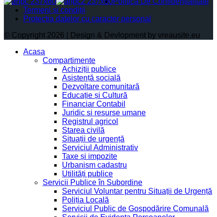
Politica De Confidențialitate
Termeni și condiții
Protectia datelor cu caracter personal
© Copyright 2026 | Design & Devlopment by vreausite.eu
Acasa
Compartimente
Achiziții publice
Asistență socială
Dezvoltare comunitară
Educație și Cultură
Financiar Contabil
Juridic si resurse umane
Registrul agricol
Starea civilă
Situații de urgență
Serviciul Administrativ
Taxe și impozite
Urbanism cadastru
Utilități publice
Servicii Publice în Subordine
Serviciul Voluntar pentru Situații de Urgență
Poliția Locală
Serviciul Public de Gospodărire Comunală