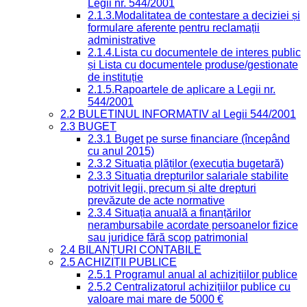
Legii nr. 544/2001
2.1.3.Modalitatea de contestare a deciziei și
formulare aferente pentru reclamații
administrative
2.1.4.Lista cu documentele de interes public
și Lista cu documentele produse/gestionate
de instituție
2.1.5.Rapoartele de aplicare a Legii nr.
544/2001
2.2 BULETINUL INFORMATIV al Legii 544/2001
2.3 BUGET
2.3.1 Buget pe surse financiare (începând
cu anul 2015)
2.3.2 Situația plăților (execuția bugetară)
2.3.3 Situația drepturilor salariale stabilite
potrivit legii, precum și alte drepturi
prevăzute de acte normative
2.3.4 Situația anuală a finanțărilor
nerambursabile acordate persoanelor fizice
sau juridice fără scop patrimonial
2.4 BILANȚURI CONTABILE
2.5 ACHIZIȚII PUBLICE
2.5.1 Programul anual al achizițiilor publice
2.5.2 Centralizatorul achizițiilor publice cu
valoare mai mare de 5000 €