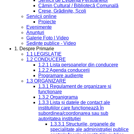
Servicii de Evidența Persoanelor
Cămin Cultural / Bibliotecă Comunală
Creșe, Grădinițe, Școli
Servicii online
Proiecte
Evenimente
Anunțuri
Galerie Foto | Video
Sedinte publice - Video
1. Despre Primarie
1.1 LEGISLAȚIE
1.2 CONDUCERE
1.2.1 Lista persoanelor din conducere
1.2.2 Agenda conducerii
Programare audiențe
1.3 ORGANIZARE
1.3.1 Regulament de organizare și
funcționare
1.3.2 Organigrama
1.3.3 Lista și datele de contact ale
instituțiilor care funcționează în
subordinea/coordonarea sau sub
autoritatea instituției
1.3.3.1 Structurile, organele de
specialitate ale administrației publice