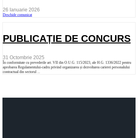
26 Ianuarie 2026
Deschide comunicat
PUBLICAȚIE DE CONCURS
31 Octombrie 2025
În conformitate cu prevederile art. VII din O.U.G. 115/2023, ale H.G. 1336/2022 pentru
aprobarea Regulamentului-cadru privind organizarea și dezvoltarea carierei personalului
contractual din sectorul ...