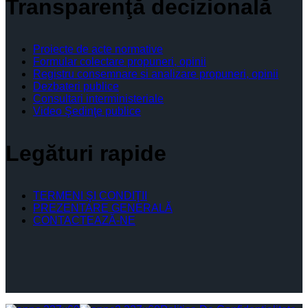
Transparenţă decizională
Proiecte de acte normative
Formular colectare propuneri, opinii
Registru consemnare si analizare propuneri, opinii
Dezbateri publice
Consultari interministeriale
Video Şedinţe publice
Legături rapide
TERMENI ŞI CONDIŢII
PREZENTARE GENERALĂ
CONTACTEAZĂ-NE