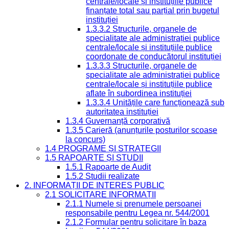
centrale/locale și instituțiile publice
finanțate total sau parțial prin bugetul
instituției
1.3.3.2 Structurile, organele de
specialitate ale administrației publice
centrale/locale și instituțiile publice
coordonate de conducătorul instituției
1.3.3.3 Structurile, organele de
specialitate ale administrației publice
centrale/locale și instituțiile publice
aflate în subordinea instituției
1.3.3.4 Unitățile care funcționează sub
autoritatea instituției
1.3.4 Guvernanță corporativă
1.3.5 Carieră (anunțurile posturilor scoase
la concurs)
1.4 PROGRAME ȘI STRATEGII
1.5 RAPOARTE ȘI STUDII
1.5.1 Rapoarte de Audit
1.5.2 Studii realizate
2. INFORMAȚII DE INTERES PUBLIC
2.1 SOLICITARE INFORMAȚII
2.1.1 Numele și prenumele persoanei
responsabile pentru Legea nr. 544/2001
2.1.2 Formular pentru solicitare în baza