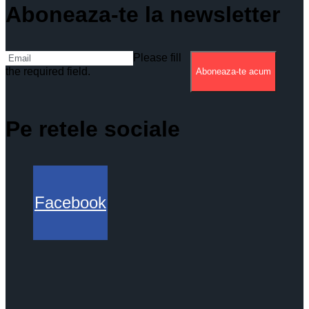
Aboneaza-te la newsletter
Please fill
the required field.
Aboneaza-te acum
Pe retele sociale
Facebook