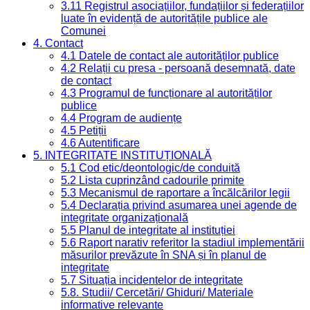
3.11 Registrul asociațiilor, fundațiilor și federațiilor
luate în evidență de autoritățile publice ale
Comunei
4. Contact
4.1 Datele de contact ale autorităților publice
4.2 Relații cu presa - persoană desemnată, date
de contact
4.3 Programul de funcționare al autorităților
publice
4.4 Program de audiențe
4.5 Petiții
4.6 Autentificare
5. INTEGRITATE INSTITUȚIONALĂ
5.1 Cod etic/deontologic/de conduită
5.2 Lista cuprinzând cadourile primite
5.3 Mecanismul de raportare a încălcărilor legii
5.4 Declarația privind asumarea unei agende de
integritate organizațională
5.5 Planul de integritate al instituției
5.6 Raport narativ referitor la stadiul implementării
măsurilor prevăzute în SNA și în planul de
integritate
5.7 Situația incidentelor de integritate
5.8. Studii/ Cercetări/ Ghiduri/ Materiale
informative relevante