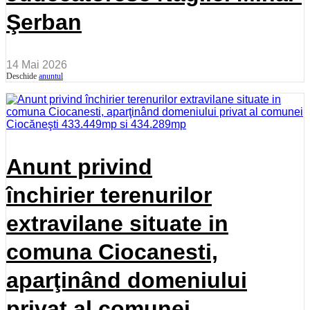
Şerban
14 Mai 2026
Deschide
anuntul
Anunt privind
închirier terenurilor
extravilane situate in
comuna Ciocanesti,
aparţinând domeniului
privat al comunei