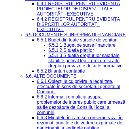
6.4.1 REGISTRUL PENTRU EVIDENȚA
PROIECTELOR DE DISPOZIȚII ALE
AUTORITĂȚII EXECUTIVE
6.4.2 REGISTRUL PENTRU EVIDENȚA
DISPOZIȚIILOR AUTORITĂȚII
EXECUTIVE
6.5 DOCUMENTE ȘI INFORMAȚII FINANCIARE
6.5.1 Buget din toate sursele de venituri
6.5.1.1 Buget pe surse financiare
6.5.1.2 Situatia platilor
6.5.1.3 Situatia drepturilor salariale
stabilite potrivit legii, precum si alte
drepturi prevazute de acte normative
6.5.2 Bilanturi contabile
6.6. ALTE DOCUMENTE
6.6.1 Obiecțiile cu privire la legalitate,
efectuate în scris de secretarul general al
Comunei
6.6.2 Informații din oficiu asupra
problemelor de interes public care urmează
să fie dezbătute de Consiliul local al
comunei
6.6.3 Minutele în care se consemnează, în
rezumat, punctele de vedere exprimate de
participanți la ședinele publice