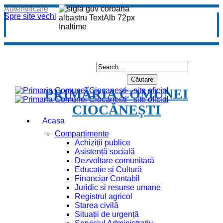
Autentificare
Spre site vechi
PRIMĂRIA COMUNEI
CIOCĂNEȘTI
Acasa
Compartimente
Achiziții publice
Asistență socială
Dezvoltare comunitară
Educație și Cultură
Financiar Contabil
Juridic si resurse umane
Registrul agricol
Starea civilă
Situații de urgență