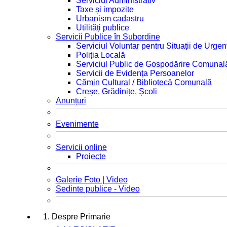
Serviciul Administrativ
Taxe și impozite
Urbanism cadastru
Utilități publice
Servicii Publice în Subordine
Serviciul Voluntar pentru Situații de Urgen
Poliția Locală
Serviciul Public de Gospodărire Comunal
Servicii de Evidența Persoanelor
Cămin Cultural / Bibliotecă Comunală
Creșe, Grădinițe, Școli
Anunțuri
Evenimente
Servicii online
Proiecte
Galerie Foto | Video
Sedinte publice - Video
1. Despre Primarie