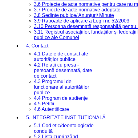
3.6 Proiecte de acte normative pentru care nu ma
3.7 Proiecte de acte normative adoptate
3.8 Ședințe publice/ Anunțuri/ Minute
3.9 Rapoarte de aplicare a Legii nr. 52/2003
3.10 Persoana desemnată responsabilă pentru re
3.11 Registrul asociațiilor, fundațiilor și federații
publice ale Comunei
4. Contact
4.1 Datele de contact ale
autorităților publice
4.2 Relații cu presa -
persoană desemnată, date
de contact
4.3 Programul de
funcționare al autorităților
publice
4.4 Program de audiențe
4.5 Petiții
4.6 Autentificare
5. INTEGRITATE INSTITUȚIONALĂ
5.1 Cod etic/deontologic/de
conduită
5.2 Lista cuprinzând