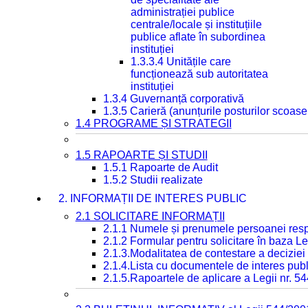
administrației publice
centrale/locale și instituțiile
publice aflate în subordinea
instituției
1.3.3.4 Unitățile care
funcționează sub autoritatea
instituției
1.3.4 Guvernanță corporativă
1.3.5 Carieră (anunțurile posturilor scoase
1.4 PROGRAME ȘI STRATEGII
1.5 RAPOARTE ȘI STUDII
1.5.1 Rapoarte de Audit
1.5.2 Studii realizate
2. INFORMAȚII DE INTERES PUBLIC
2.1 SOLICITARE INFORMAȚII
2.1.1 Numele și prenumele persoanei resp
2.1.2 Formular pentru solicitare în baza Le
2.1.3.Modalitatea de contestare a deciziei 
2.1.4.Lista cu documentele de interes publ
2.1.5.Rapoartele de aplicare a Legii nr. 5