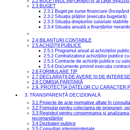
2.2 BULETINUL INFORMATIV al Legii 544/200
2.3 BUGET
2.3.1 Buget pe surse financiare (începând
2.3.2 Situația plăților (execuția bugetară)
2.3.3 Situația drepturilor salariale stabilit
2.3.4 Situația anuală a finanțărilor neramb
2.4 BILANȚURI CONTABILE
2.5 ACHIZIȚII PUBLICE
2.5.1 Programul anual al achizițiilor publi
2.5.2 Centralizatorul achizițiilor publice 
2.5.3 Contracte de achiziții publice cu va
2.5.4 Documente privind execuția contract
2.6 FORMULARE TIP
2.7 DECLARAȚII DE AVERE ȘI DE INTERES
2.8 COMISIA PARITARĂ
2.9. PROTECȚIA DATELOR CU CARACTER
3. TRANSPARENȚĂ DECIZIONALĂ
3.1 Proiecte de acte normative aflate în consult
3.2 Formular pentru colectarea de propuneri, opi
3.3 Registrul pentru consemnarea și analizarea p
recomandărilor
3.4 Dezbateri publice
3.5 Consultari interministeriale